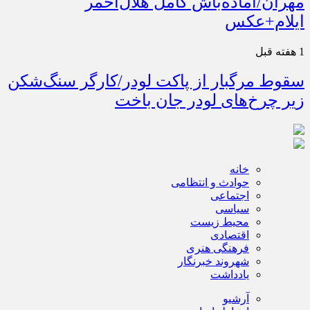
مهران/آماده‌باش کامل هلال‌احمر
ایلام+عکس
1 هفته قبل
سقوط مرگبار از پاکت لودر/کارگر سنگ‌شکن
زیر چرخ‌های لودر جان باخت
خانه
حوادث و انتظامی
اجتماعی
سیاسی
محیط زیست
اقتصادی
فرهنگی هنری
شهروند خبرنگار
یادداشت
آرشیو