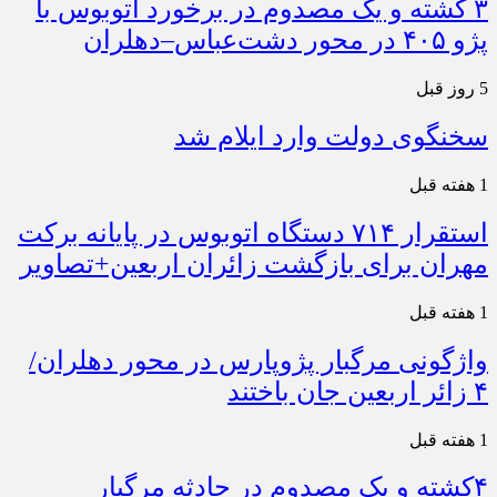
۳ کشته و یک مصدوم در برخورد اتوبوس با
پژو ۴۰۵ در محور دشت‌عباس–دهلران
5 روز قبل
سخنگوی دولت وارد ایلام شد
1 هفته قبل
استقرار ۷۱۴ دستگاه اتوبوس در پایانه برکت
مهران برای بازگشت زائران اربعین+تصاویر
1 هفته قبل
واژگونی مرگبار پژوپارس در محور دهلران/
۴ زائر اربعین جان باختند
1 هفته قبل
۴کشته و یک مصدوم در حادثه مرگبار