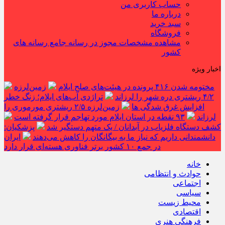
حساب کاربری من
درباره ما
سبد خرید
فروشگاه
مشاهده مشخصات مجوز در رسانه جامع رسانه های
کشور
اخبار ویژه
مختومه شدن ۴۱۶ پرونده در هیئت‌های صلح ایلام
زمین‌لرزه
۴/۲ ریشتری دره شهر را لرزاند
تراژدی آب‌های ایلام؛ زنگ خطر
افزایش غرق شدگی ها
زمین‌لرزه ۲/۵ ریشتری مورموری را
لرزاند
۹۳ نقطه در استان ایلام مورد تهاجم قرار گرفته است
کشف دستگاه فلزیاب در آبدانان / یک متهم دستگیر شد
پزشکیان:
دانشمندانی داریم که نیاز ما به بیگانگان را کاهش می‌دهند
ایران
در جمع ۱۰ کشور برتر فناوری هسته‌ای قرار دارد
خانه
حوادث و انتظامی
اجتماعی
سیاسی
محیط زیست
اقتصادی
فرهنگی هنری