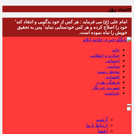
حدیث روز
امام علی (ع) می فرماید : هر کس از خود بدگویی و انتقاد کند٬
خود را اصلاح کرده و هر کس خودستایی نماید٬ پس به تحقیق
خویش را تباه نموده است.
خانه
حوادث و انتظامی
اجتماعی
سیاسی
محیط زیست
اقتصادی
فرهنگی هنری
شهروند خبرنگار
یادداشت
آرشیو
ارتباط با ما
اعضا