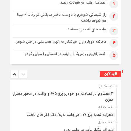
اسماعیل هنیه به شهادت رسید
۱
راز شیطانی شوهرم با دوست دختر سابقش لو رفت / مبینا
۲
هم شوهر داشت
جاده های که نمی بخشند
۳
محاکمه دوباره زن خیانتکار به اتهام همدستی در قتل شوهر
۴
افتخارآفرینی رزمی‌کاران ایلام در انتخابی آسیایی کودو
۵
تایم لاین
۱۰ ساعت قبل
۳ مصدوم در تصادف دو خودرو پژو ۴۰۵ و وانت در محور دهلران-
مهران
۱۸ ساعت قبل
انحراف شدید پژو ۲۰۷ در جاده بدره/ یک نفر جان باخت
۱۸ ساعت قبل
انحراف مرگبار پراید در جاده بدره