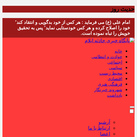
حدیث روز
امام علی (ع) می فرماید : هر کس از خود بدگویی و انتقاد کند٬
خود را اصلاح کرده و هر کس خودستایی نماید٬ پس به تحقیق
خویش را تباه نموده است.
خانه
حوادث و انتظامی
اجتماعی
سیاسی
محیط زیست
اقتصادی
فرهنگی هنری
شهروند خبرنگار
یادداشت
آرشیو
ارتباط با ما
اعضا