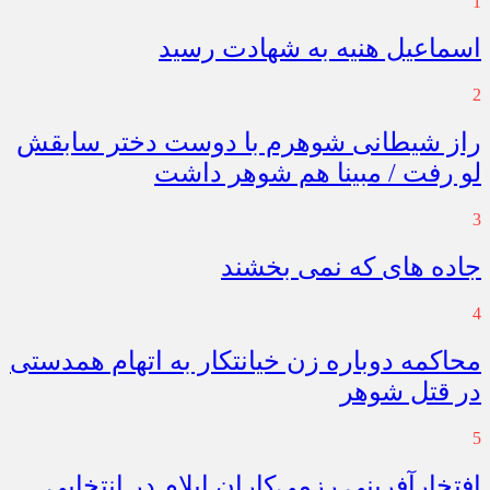
1
اسماعیل هنیه به شهادت رسید
2
راز شیطانی شوهرم با دوست دختر سابقش
لو رفت / مبینا هم شوهر داشت
3
جاده های که نمی بخشند
4
محاکمه دوباره زن خیانتکار به اتهام همدستی
در قتل شوهر
5
افتخارآفرینی رزمی‌کاران ایلام در انتخابی