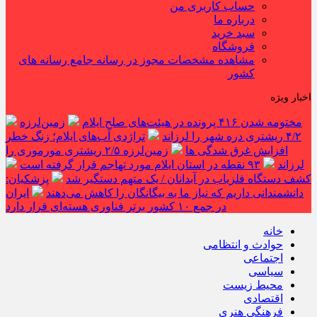
حساب کاربری من
درباره ما
سبد خرید
فروشگاه
مشاهده مشخصات مجوز در رسانه جامع رسانه های
کشور
اخبار ویژه
مختومه شدن ۴۱۶ پرونده در هیئت‌های صلح ایلام
زمین‌لرزه
۴/۲ ریشتری دره شهر را لرزاند
تراژدی آب‌های ایلام؛ زنگ خطر
افزایش غرق شدگی ها
زمین‌لرزه ۲/۵ ریشتری مورموری را
لرزاند
۹۳ نقطه در استان ایلام مورد تهاجم قرار گرفته است
کشف دستگاه فلزیاب در آبدانان / یک متهم دستگیر شد
پزشکیان:
دانشمندانی داریم که نیاز ما به بیگانگان را کاهش می‌دهند
ایران
در جمع ۱۰ کشور برتر فناوری هسته‌ای قرار دارد
خانه
حوادث و انتظامی
اجتماعی
سیاسی
محیط زیست
اقتصادی
فرهنگی هنری