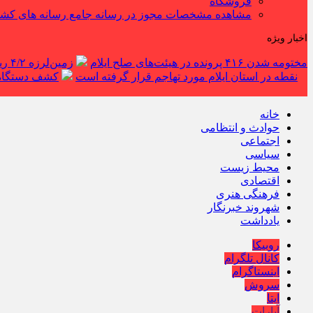
فروشگاه
مشاهده مشخصات مجوز در رسانه جامع رسانه های کش
اخبار ویژه
مختومه شدن ۴۱۶ پرونده در هیئت‌های صلح ایلام
زمین‌لرزه ۴/۲ ریشتری دره شهر را لرزاند
نقطه در استان ایلام مورد تهاجم قرار گرفته است
کشف دستگاه ف
خانه
حوادث و انتظامی
اجتماعی
سیاسی
محیط زیست
اقتصادی
فرهنگی هنری
شهروند خبرنگار
یادداشت
روبیکا
کانال تلگرام
اینستاگرام
سروش
ایتا
آپارات