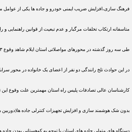
فرهنگ سازی،افزایش ضریب ایمنی خودرو و جاده ها یکی از عوامل مو
متاسفانه ارتکاب تخلفات مرگبار و عدم تبعیت از قوانین راهنمایی و ر
طی سه روز گذشته در محورهای مواصلاتی استان ایلام شاهد وقوع ۳ فقره تصادف فوتی بوده ایم که متاسفانه در این حوادث مرگبار ۴ نفر از هم استانی ها جان خود را از دست دادند.
در این حوادث تلخ رانندگی دو نفر از اعضای یک خانواده در محور سرابله
کارشناسان عالی تصادفات پلیس راه استان مهمترین علت وقوع این تصادفات مرگبار طی ۷۲ ساعت گذشته را تجاوز به چپ،تخطی از سرعت مطم
بدون شک هوشمند سازی و افزایش تجهیزات کنترلی جاده ها(دوربین ها
دستگاه های متولی جاده های استان با توجه به کوهستانی بودن جاده ه