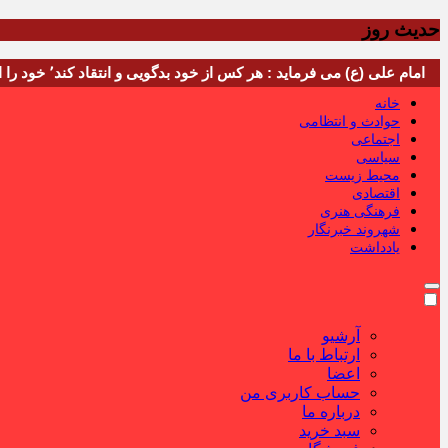
حدیث روز
امام علی (ع) می فرماید : هر کس از خود بدگویی و انتقاد کند٬ خود را اصلاح کرده و هر کس خودستایی نماید٬ پس به تحقیق خویش را تباه نموده است.
خانه
حوادث و انتظامی
اجتماعی
سیاسی
محیط زیست
اقتصادی
فرهنگی هنری
شهروند خبرنگار
یادداشت
آرشیو
ارتباط با ما
اعضا
حساب کاربری من
درباره ما
سبد خرید