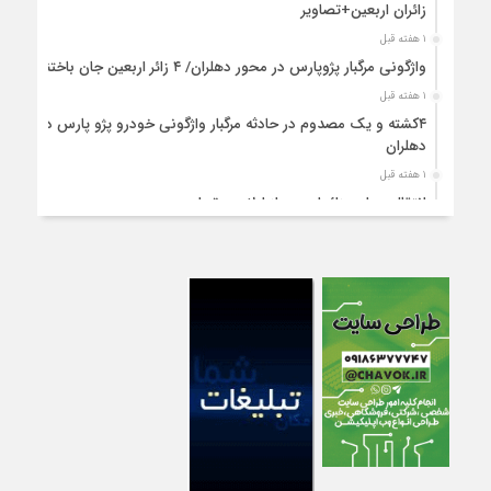
زائران اربعین+تصاویر
۱ هفته قبل
واژگونی مرگبار پژوپارس در محور دهلران/ ۴ زائر اربعین جان باختند
۱ هفته قبل
۴کشته و یک مصدوم در حادثه مرگبار واژگونی خودرو پژو پارس در
دهلران
۱ هفته قبل
انتقال هوایی زائر اربعین از ایلام به تهران
۱ هفته قبل
۳ فوتی و ۲ مصدوم در تصادف مرگبار در آبدانان
۱ هفته قبل
تصادف مرگبار پراید و تیبا در محور آبدانان/سه نفر جان باختند
۱ هفته قبل
انتقال ۱۵ زائر حادثه‌دیده از عراق به مرز مهران/آماده‌باش کامل
هلال‌احمر ایلام+عکس
۱ هفته قبل
سقوط مرگبار از پاکت لودر/کارگر سنگ‌شکن زیر چرخ‌های لودر جان
باخت