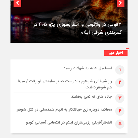
اختصاصی؛
استقرار ۷۱۴ دستگاه اتوبوس در پایانه برکت مهران
برای بازگشت زائران اربعین+تصاویر
اخبار مهم
اسماعیل هنیه به شهادت رسید
۱
راز شیطانی شوهرم با دوست دختر سابقش لو رفت / مبینا
۲
هم شوهر داشت
جاده های که نمی بخشند
۳
محاکمه دوباره زن خیانتکار به اتهام همدستی در قتل شوهر
۴
افتخارآفرینی رزمی‌کاران ایلام در انتخابی آسیایی کودو
۵