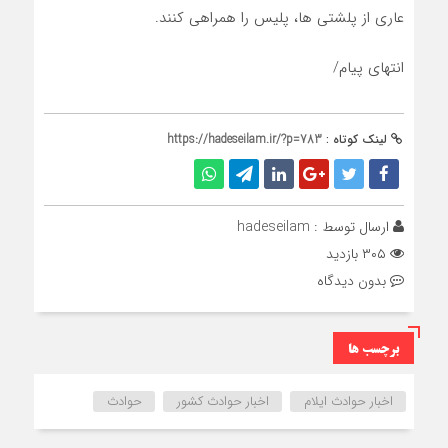
عاری از پلشتی ها، پلیس را همراهی کنند.
انتهای پیام/
لینک کوتاه :
https://hadeseilam.ir/?p=783
ارسال توسط :
hadeseilam
۳۰۵ بازدید
بدون دیدگاه
برچسب ها
اخبار حوادث ایلام
اخبار حوادث کشور
حوادث