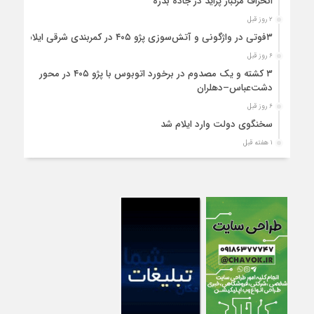
انحراف مرگبار پراید در جاده بدره
۲ روز قبل
۳فوتی در واژگونی و آتش‌سوزی پژو ۴۰۵ در کمربندی شرقی ایلام
۶ روز قبل
۳ کشته و یک مصدوم در برخورد اتوبوس با پژو ۴۰۵ در محور
دشت‌عباس–دهلران
۶ روز قبل
سخنگوی دولت وارد ایلام شد
۱ هفته قبل
استقرار ۷۱۴ دستگاه اتوبوس در پایانه برکت مهران برای بازگشت
زائران اربعین+تصاویر
۱ هفته قبل
واژگونی مرگبار پژوپارس در محور دهلران/ ۴ زائر اربعین جان باختند
۱ هفته قبل
۴کشته و یک مصدوم در حادثه مرگبار واژگونی خودرو پژو پارس در
دهلران
۱ هفته قبل
انتقال هوایی زائر اربعین از ایلام به تهران