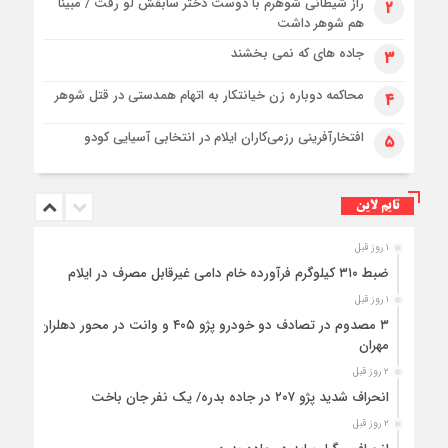
راز شیطانی شوهرم با دوست دختر سابقش لو رفت / مبینا
۲
هم شوهر داشت
جاده های که نمی بخشند
۳
محاکمه دوباره زن خیانتکار به اتهام همدستی در قتل شوهر
۴
افتخارآفرینی رزمی‌کاران ایلام در انتخابی آسیایی کودو
۵
تایم لاین
۱ روز قبل
ضبط ۳۱۰ کیلوگرم فرآورده خام دامی غیرقابل مصرف در ایلام
۱ روز قبل
۳ مصدوم در تصادف دو خودرو پژو ۴۰۵ و وانت در محور دهلران-
مهران
۲ روز قبل
انحراف شدید پژو ۲۰۷ در جاده بدره/ یک نفر جان باخت
۲ روز قبل