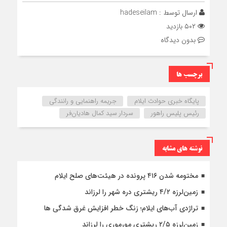
ارسال توسط :
hadeseilam
۵۰۲ بازدید
بدون دیدگاه
برچسب ها
پایگاه خبری حوادث ایلام
جریمه راهنمایی و رانندگی
رئیس پلیس راهور
سردار سید کمال هادیان‌فر
نوشته های مشابه
مختومه شدن ۴۱۶ پرونده در هیئت‌های صلح ایلام
زمین‌لرزه ۴/۲ ریشتری دره شهر را لرزاند
تراژدی آب‌های ایلام؛ زنگ خطر افزایش غرق شدگی ها
زمین‌لرزه ۲/۵ ریشتری مورموری را لرزاند