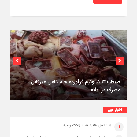
۳فوتی در واژگونی و آتش‌سوزی پژو ۴۰۵ در
کمربندی شرقی ایلام
اخبار مهم
اسماعیل هنیه به شهادت رسید
۱