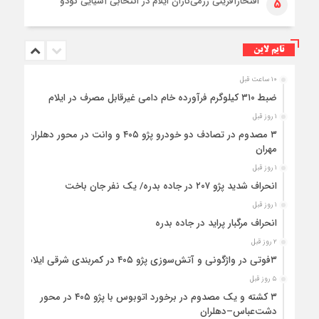
افتخارآفرینی رزمی‌کاران ایلام در انتخابی آسیایی کودو
۵
تایم لاین
۱۰ ساعت قبل
ضبط ۳۱۰ کیلوگرم فرآورده خام دامی غیرقابل مصرف در ایلام
۱ روز قبل
۳ مصدوم در تصادف دو خودرو پژو ۴۰۵ و وانت در محور دهلران-
مهران
۱ روز قبل
انحراف شدید پژو ۲۰۷ در جاده بدره/ یک نفر جان باخت
۱ روز قبل
انحراف مرگبار پراید در جاده بدره
۲ روز قبل
۳فوتی در واژگونی و آتش‌سوزی پژو ۴۰۵ در کمربندی شرقی ایلام
۵ روز قبل
۳ کشته و یک مصدوم در برخورد اتوبوس با پژو ۴۰۵ در محور
دشت‌عباس–دهلران