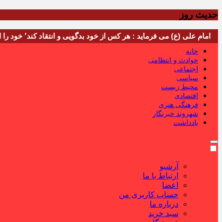
حدیث روز
امام علی (ع) می فرماید : هر کس از خود بدگویی و انتقاد کند٬ خود را اصلاح کرده و هر کس خودستایی نماید٬ پس به تحقیق خویش را تباه نموده است.
خانه
حوادث و انتظامی
اجتماعی
سیاسی
محیط زیست
اقتصادی
فرهنگی هنری
شهروند خبرنگار
یادداشت
آرشیو
ارتباط با ما
اعضا
حساب کاربری من
درباره ما
سبد خرید