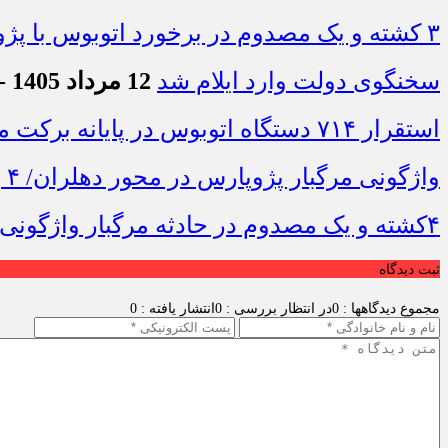
۳ کشته و یک مصدوم در برخورد اتوبوس با پژو ۴۰۵ در محور دشت‌عباس–دهلران
سخنگوی دولت وارد ایلام شد
12 مرداد 1405 - 7:42
استقرار ۷۱۴ دستگاه اتوبوس در پایانه برکت مهران برای بازگشت زائران اربعین+تصاویر
واژگونی مرگبار پژوپارس در محور دهلران/ ۴ زائر اربعین جان باختند
۴کشته و یک مصدوم در حادثه مرگبار واژگونی خودرو پژو پارس در دهلران
ثبت دیدگاه
مجموع دیدگاهها : 0
در انتظار بررسی : 0
انتشار یافته : 0