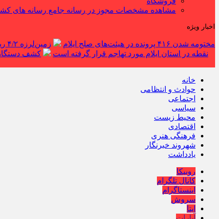
فروشگاه
مشاهده مشخصات مجوز در رسانه جامع رسانه های کش
اخبار ویژه
مختومه شدن ۴۱۶ پرونده در هیئت‌های صلح ایلام
زمین‌لرزه ۴/۲ ریشتری دره شهر را لرزاند
نقطه در استان ایلام مورد تهاجم قرار گرفته است
کشف دستگاه ف
خانه
حوادث و انتظامی
اجتماعی
سیاسی
محیط زیست
اقتصادی
فرهنگی هنری
شهروند خبرنگار
یادداشت
روبیکا
کانال تلگرام
اینستاگرام
سروش
ایتا
آپارات