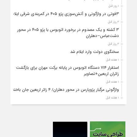
۱ روز قبل
۳فوتی در واژگونی و آتش‌سوزی پژو ۴۰۵ در کمربندی شرقی ایلام
۴ روز قبل
۳ کشته و یک مصدوم در برخورد اتوبوس با پژو ۴۰۵ در محور
دشت‌عباس–دهلران
۴ روز قبل
سخنگوی دولت وارد ایلام شد
۱ هفته قبل
استقرار ۷۱۴ دستگاه اتوبوس در پایانه برکت مهران برای بازگشت
زائران اربعین+تصاویر
۱ هفته قبل
واژگونی مرگبار پژوپارس در محور دهلران/ ۴ زائر اربعین جان باختند
۱ هفته قبل
۴کشته و یک مصدوم در حادثه مرگبار واژگونی خودرو پژو پارس در
دهلران
۱ هفته قبل
انتقال هوایی زائر اربعین از ایلام به تهران
۱ هفته قبل