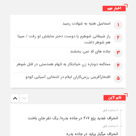
اخبار مهم
اسماعیل هنیه به شهادت رسید
۱
راز شیطانی شوهرم با دوست دختر سابقش لو رفت / مبینا
۲
هم شوهر داشت
جاده های که نمی بخشند
۳
محاکمه دوباره زن خیانتکار به اتهام همدستی در قتل شوهر
۴
افتخارآفرینی رزمی‌کاران ایلام در انتخابی آسیایی کودو
۵
تایم لاین
۱۱ ساعت قبل
انحراف شدید پژو ۲۰۷ در جاده بدره/ یک نفر جان باخت
۱۱ ساعت قبل
انحراف مرگبار پراید در جاده بدره