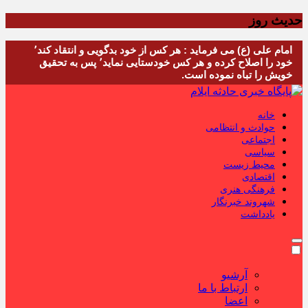
حدیث روز
امام علی (ع) می فرماید : هر کس از خود بدگویی و انتقاد کند٬
خود را اصلاح کرده و هر کس خودستایی نماید٬ پس به تحقیق
خویش را تباه نموده است.
خانه
حوادث و انتظامی
اجتماعی
سیاسی
محیط زیست
اقتصادی
فرهنگی هنری
شهروند خبرنگار
یادداشت
آرشیو
ارتباط با ما
اعضا