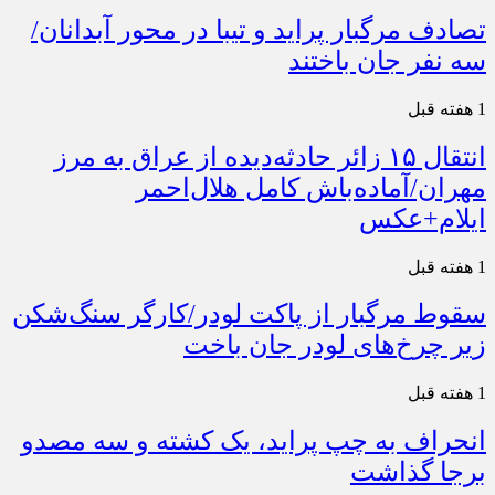
تصادف مرگبار پراید و تیبا در محور آبدانان/
سه نفر جان باختند
1 هفته قبل
انتقال ۱۵ زائر حادثه‌دیده از عراق به مرز
مهران/آماده‌باش کامل هلال‌احمر
ایلام+عکس
1 هفته قبل
سقوط مرگبار از پاکت لودر/کارگر سنگ‌شکن
زیر چرخ‌های لودر جان باخت
1 هفته قبل
انحراف به چپ پراید، یک کشته و سه مصدو
برجا گذاشت