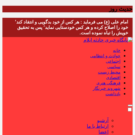
حدیث روز
امام علی (ع) می فرماید : هر کس از خود بدگویی و انتقاد کند٬
خود را اصلاح کرده و هر کس خودستایی نماید٬ پس به تحقیق
خویش را تباه نموده است.
خانه
حوادث و انتظامی
اجتماعی
سیاسی
محیط زیست
اقتصادی
فرهنگی هنری
شهروند خبرنگار
یادداشت
آرشیو
ارتباط با ما
اعضا