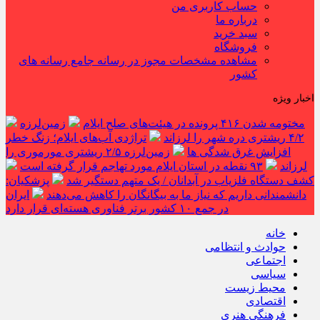
حساب کاربری من
درباره ما
سبد خرید
فروشگاه
مشاهده مشخصات مجوز در رسانه جامع رسانه های
کشور
اخبار ویژه
مختومه شدن ۴۱۶ پرونده در هیئت‌های صلح ایلام
زمین‌لرزه
۴/۲ ریشتری دره شهر را لرزاند
تراژدی آب‌های ایلام؛ زنگ خطر
افزایش غرق شدگی ها
زمین‌لرزه ۲/۵ ریشتری مورموری را
لرزاند
۹۳ نقطه در استان ایلام مورد تهاجم قرار گرفته است
کشف دستگاه فلزیاب در آبدانان / یک متهم دستگیر شد
پزشکیان:
دانشمندانی داریم که نیاز ما به بیگانگان را کاهش می‌دهند
ایران
در جمع ۱۰ کشور برتر فناوری هسته‌ای قرار دارد
خانه
حوادث و انتظامی
اجتماعی
سیاسی
محیط زیست
اقتصادی
فرهنگی هنری