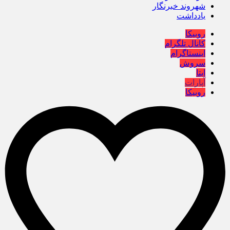
شهروند خبرنگار
یادداشت
روبیکا
کانال تلگرام
اینستاگرام
سروش
ایتا
آپارات
روبیکا