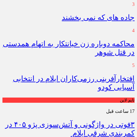
3
جاده های که نمی بخشند
4
محاکمه دوباره زن خیانتکار به اتهام همدستی
در قتل شوهر
5
افتخارآفرینی رزمی‌کاران ایلام در انتخابی
آسیایی کودو
تایم لاین
17 ساعت قبل
۳فوتی در واژگونی و آتش‌سوزی پژو ۴۰۵ در
کمربندی شرقی ایلام