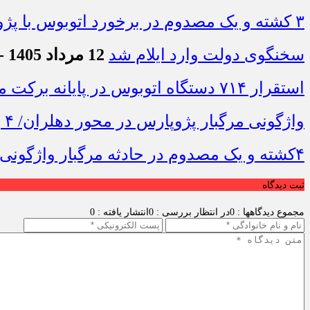
۳ کشته و یک مصدوم در برخورد اتوبوس با پژو ۴۰۵ در محور دشت‌عباس–دهلران
سخنگوی دولت وارد ایلام شد
12 مرداد 1405 - 7:42
استقرار ۷۱۴ دستگاه اتوبوس در پایانه برکت مهران برای بازگشت زائران اربعین+تصاویر
واژگونی مرگبار پژوپارس در محور دهلران/ ۴ زائر اربعین جان باختند
۴کشته و یک مصدوم در حادثه مرگبار واژگونی خودرو پژو پارس در دهلران
ثبت دیدگاه
مجموع دیدگاهها : 0
در انتظار بررسی : 0
انتشار یافته : 0