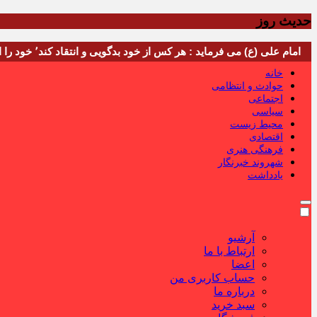
حدیث روز
امام علی (ع) می فرماید : هر کس از خود بدگویی و انتقاد کند٬ خود را اصلاح کرده و هر کس خودستایی نماید٬ پس به تحقیق خویش را تباه نموده است.
خانه
حوادث و انتظامی
اجتماعی
سیاسی
محیط زیست
اقتصادی
فرهنگی هنری
شهروند خبرنگار
یادداشت
آرشیو
ارتباط با ما
اعضا
حساب کاربری من
درباره ما
سبد خرید