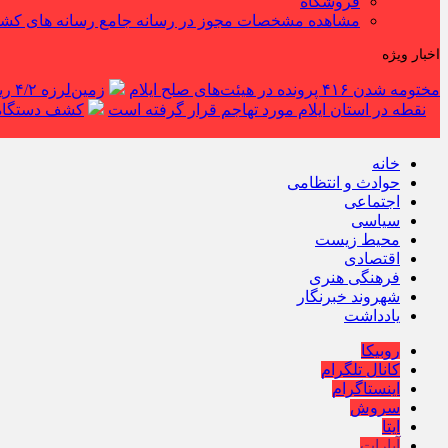
فروشگاه
مشاهده مشخصات مجوز در رسانه جامع رسانه های کش
اخبار ویژه
مختومه شدن ۴۱۶ پرونده در هیئت‌های صلح ایلام
زمین‌لرزه ۴/۲ ریشتری دره شهر را لرزاند
نقطه در استان ایلام مورد تهاجم قرار گرفته است
کشف دستگاه ف
خانه
حوادث و انتظامی
اجتماعی
سیاسی
محیط زیست
اقتصادی
فرهنگی هنری
شهروند خبرنگار
یادداشت
روبیکا
کانال تلگرام
اینستاگرام
سروش
ایتا
آپارات