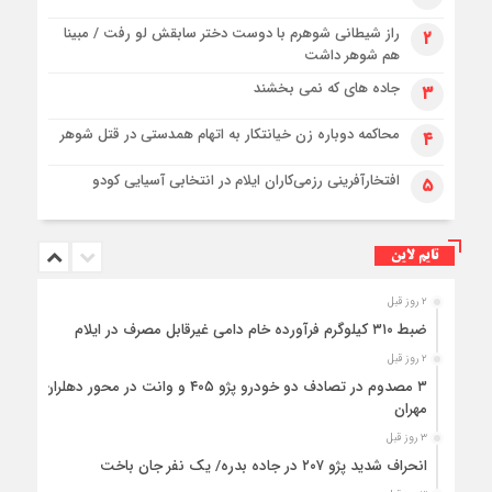
راز شیطانی شوهرم با دوست دختر سابقش لو رفت / مبینا
۲
هم شوهر داشت
جاده های که نمی بخشند
۳
محاکمه دوباره زن خیانتکار به اتهام همدستی در قتل شوهر
۴
افتخارآفرینی رزمی‌کاران ایلام در انتخابی آسیایی کودو
۵
تایم لاین
۲ روز قبل
ضبط ۳۱۰ کیلوگرم فرآورده خام دامی غیرقابل مصرف در ایلام
۲ روز قبل
۳ مصدوم در تصادف دو خودرو پژو ۴۰۵ و وانت در محور دهلران-
مهران
۳ روز قبل
انحراف شدید پژو ۲۰۷ در جاده بدره/ یک نفر جان باخت