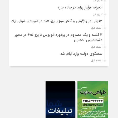
۳ روز قبل
انحراف مرگبار پراید در جاده بدره
۳ روز قبل
۳فوتی در واژگونی و آتش‌سوزی پژو ۴۰۵ در کمربندی شرقی ایلام
۱ هفته قبل
۳ کشته و یک مصدوم در برخورد اتوبوس با پژو ۴۰۵ در محور
دشت‌عباس–دهلران
۱ هفته قبل
سخنگوی دولت وارد ایلام شد
۱ هفته قبل
استقرار ۷۱۴ دستگاه اتوبوس در پایانه برکت مهران برای بازگشت
زائران اربعین+تصاویر
۱ هفته قبل
واژگونی مرگبار پژوپارس در محور دهلران/ ۴ زائر اربعین جان باختند
۱ هفته قبل
۴کشته و یک مصدوم در حادثه مرگبار واژگونی خودرو پژو پارس در
دهلران
۱ هفته قبل