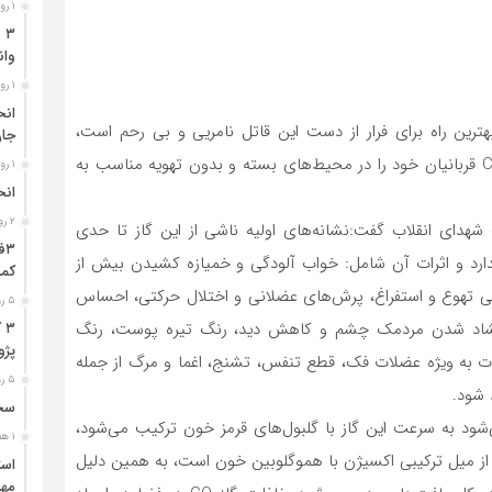
۱ روز قبل
وان
۱ روز قبل
منزل یا محیط کار، بهترین راه برای فرار از دست این قاتل نامریی و بی رحم است،
جا
مهم‌ترین علت بروز گازگرفتگی ناآگاهی و غفلت است؛ گاز CO قربانیان خود را در محیط‌های بسته و بدون تهویه مناسب به
۱ روز قبل
انح
۲ روز قبل
شهدای انقلاب گفت:نشانه‌های اولیه ناشی از این گاز تا حدی
ندارد و اثرات آن شامل: خواب آلودگی و خمیازه کشیدن بیش از
کمر
ی تهوع و استفراغ، پرش‌های عضلانی و اختلال حرکتی، احساس
۵ روز قبل
 گشاد شدن مردمک چشم و کاهش دید، رنگ تیره پوست، رنگ
۳
پژو ۴۰۵ در محور دشت‌عب
 به ویژه عضلات فک، قطع تنفس، تشنج، اغما و مرگ از جمله
۵ روز قبل
سخن
مانی که فردی بر اثر گاز CO مسموم می‌شود به سرعت این گاز با گلبول‌های قرمز خون ترکیب می‌شود،
۱ هفته قبل
ز CO با هموگلوبین خون ۲۵۰ برابر بیشتر از میل ترکیبی اکسیژن با هموگلوبین خون است، به همین دلیل
مهر