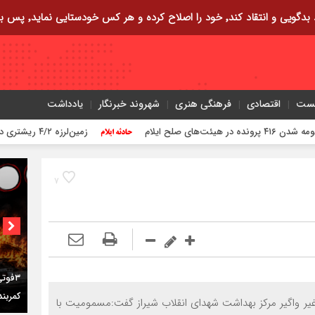
ایی نماید٬ پس به تحقیق خویش را تباه نموده است.
یست
اقتصادی
فرهنگی هنری
شهروند خبرنگار
یادداشت
زمین‌لرزه ۴/۲ ریشتری دره شهر را لرزاند
۷
کمربن
غیر واگیر مرکز بهداشت شهدای انقلاب شیراز گفت:مسمومیت با