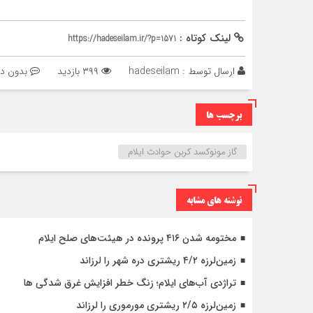
لینک کوتاه :
https://hadeseilam.ir/?p=1571
ارسال توسط :
hadeseilam
۳۹۹ بازدید
بدون دی
برچسب ها
گاز مونوکسد کربن حوادث ایلام
نوشته های مشابه
مختومه شدن ۴۱۶ پرونده در هیئت‌های صلح ایلام
زمین‌لرزه ۴/۲ ریشتری دره شهر را لرزاند
تراژدی آب‌های ایلام؛ زنگ خطر افزایش غرق شدگی ها
زمین‌لرزه ۲/۵ ریشتری مورموری را لرزاند