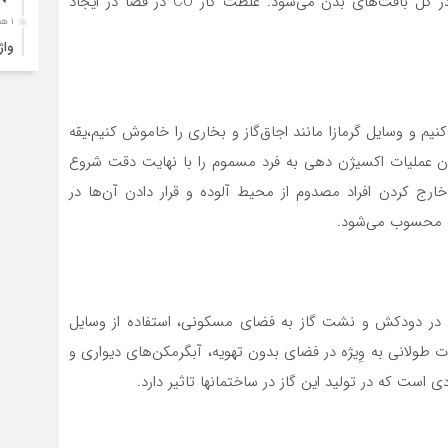
جایگزین اکسیژن بافت شده و در نهایت منجر به خفگی در کل بافت‌های بدن می‌شود. غلظت گاز CO در فضا در ایجاد
۱ هفته قبل
ارب
۱ هفته قبل
۴ک
کنیم و وسایل گرمازا مانند اجاق‌گاز و بخاری را خاموش کنیم،یقه
خود
کان عملیات اکسیژن دهی به فرد مسموم را با نهایت دقت شروع
۱ هفته قبل
خارج کردن افراد مصدوم از محیط آلوده و قرار دادن آن‌ها در
انت
۱ هفته قبل
آبد
۱ هفته قبل
تصا
 در دودکش و نشت گاز به فضای مسکونی، استفاده از وسایل
نفر
 طولانی به وِیژه در فضای بدون تهویه، آبگرمکن‌های دیواری و
۱ هفته قبل
است که در تولید این گاز در ساختمانها تاثیر دارد.
آما
۱ هفته قبل