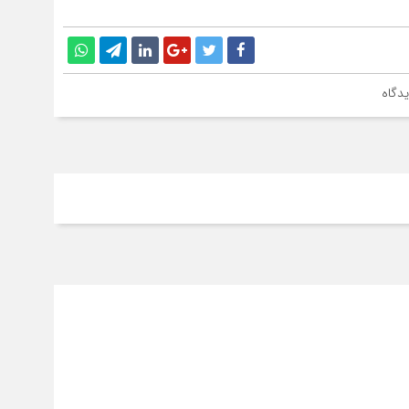
سقو
چرخ
دگاه