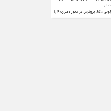
واژگونی مرگبار پژوپارس در محور دهلران/ ۴ زائر
عین جان باختند
شته و یک مصدوم در حادثه مرگبار واژگونی
رو پژو پارس در دهلران
قال هوایی زائر اربعین از ایلام به تهران
۳ فوتی و ۲ مصدوم در تصادف مرگبار در
انان
دف مرگبار پراید و تیبا در محور آبدانان/سه
 جان باختند
انتقال ۱۵ زائر حادثه‌دیده از عراق به مرز مهران/
ده‌باش کامل هلال‌احمر ایلام+عکس