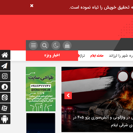
تراژدی آب‌های ایلام؛ زنگ خطر افزایش غرق شدگی ها
اخبار ویژه
۳فوتی در واژگونی و آتش‌سوزی پژو ۴۰۵ در
دی شرقی ایلام