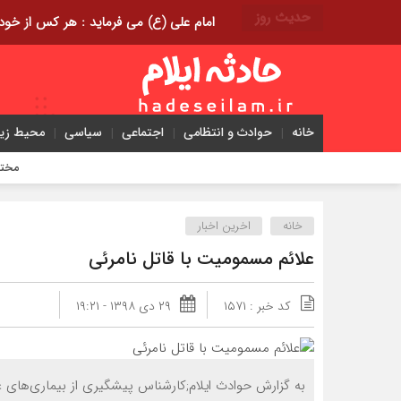
حدیث روز
امام علی (ع) می فرماید : هر کس از خود بدگویی و انتقاد کند٬ خود را اصلاح کرده و هر کس خودست
خانه
حوادث و انتظامی
اجتماعی
سیاسی
محیط ز
مختومه شدن ۴۱۶ پرونده در هیئت‌های صلح ایلام
خانه
اخرین اخبار
علائم مسمومیت با قاتل نامرئی
کد خبر : ۱۵۷۱
۲۹ دی ۱۳۹۸ - ۱۹:۲۱
به گزارش حوادث ایلام;کارشناس پیشگیری از بیماری‌های 