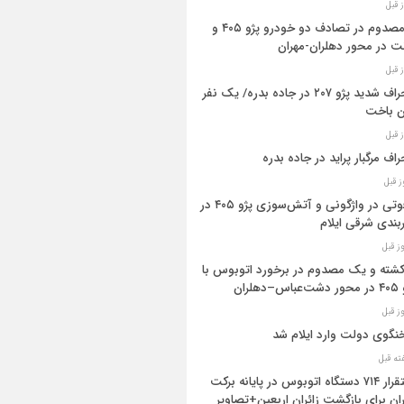
۳ مصدوم در تصادف دو خودرو پژو ۴۰۵ و
ت در محور دهلران-مهران
انحراف شدید پژو ۲۰۷ در جاده بدره/ یک نفر
ن باخت
راف مرگبار پراید در جاده بدره
۳فوتی در واژگونی و آتش‌سوزی پژو ۴۰۵ در
بندی شرقی ایلام
 کشته و یک مصدوم در برخورد اتوبوس با
اس–دهلران
گوی دولت وارد ایلام شد
استقرار ۷۱۴ دستگاه اتوبوس در پایانه برکت
ان برای بازگشت زائران اربعین+تصاویر