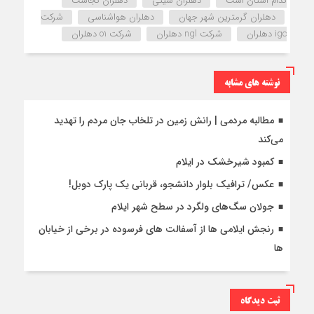
کدام استان است
دهلران سیتی
دهلران کجاست
دهلران گرمترین شهر جهان
دهلران هواشناسی
شرکت
igc دهلران
شرکت ngl دهلران
شرکت o1 دهلران
نوشته های مشابه
مطالبه مردمی | رانش زمین در تلخاب جان مردم را تهدید
می‌کند
کمبود شیرخشک در ایلام
عکس/ ترافیک بلوار دانشجو، قربانی یک پارک دوبل!
جولان سگ‌های ولگرد در سطح شهر ایلام
رنجش ایلامی ها از آسفالت های فرسوده در برخی از خیابان
ها
ثبت دیدگاه