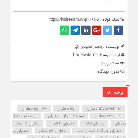
لینک کوتاه :
https://hadeseilam.ir/?p=26508
نویسنده : سعد حمیدی کیا
ارسال توسط :
hadeseilam
۲۵۰ بازدید
بدون دیدگاه
برچسب ها
accuweather دهلران
ngl دهلران
ngl3100 دهلران
weather دهلران
استخدامی ngl دهلران
استخدامی oico
دهلران
دهلران ایلام
دهلران تا اهواز
دهلران تا ایلام
دهلران جز کدام استان است
دهلران خوزستان
دهلران در