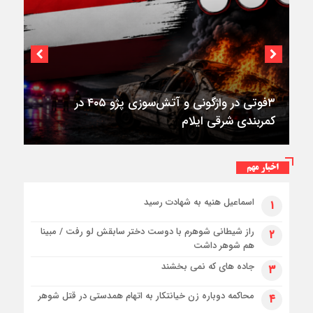
استقرار ۷۱۴ دستگاه اتوبوس در پایانه برکت مهران
برای بازگشت زائران اربعین+تصاویر
اخبار مهم
اسماعیل هنیه به شهادت رسید
۱
راز شیطانی شوهرم با دوست دختر سابقش لو رفت / مبینا
۲
هم شوهر داشت
جاده های که نمی بخشند
۳
محاکمه دوباره زن خیانتکار به اتهام همدستی در قتل شوهر
۴