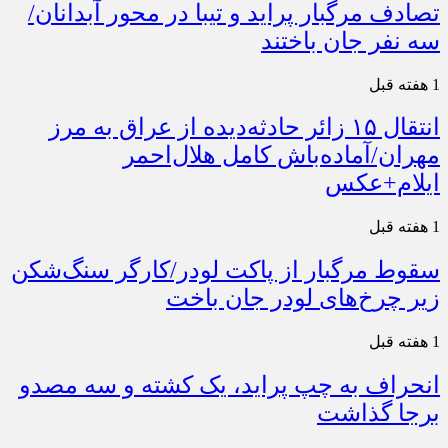
تصادف مرگبار پراید و تیبا در محور آبدانان/
سه نفر جان باختند
1 هفته قبل
انتقال ۱۵ زائر حادثه‌دیده از عراق به مرز
مهران/آماده‌باش کامل هلال‌احمر
ایلام+عکس
1 هفته قبل
سقوط مرگبار از پاکت لودر/کارگر سنگ‌شکن
زیر چرخ‌های لودر جان باخت
1 هفته قبل
انحراف به چپ پراید، یک کشته و سه مصدو
برجا گذاشت