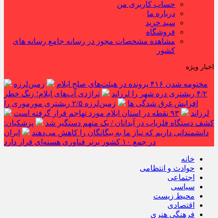
حساب کاربری من
درباره ما
سبد خرید
فروشگاه
مشاهده مشخصات مجوز در رسانه جامع رسانه های
کشور
اخبار ویژه
مختومه شدن ۴۱۶ پرونده در هیئت‌های صلح ایلام
زمین‌لرزه
۴/۲ ریشتری دره شهر را لرزاند
تراژدی آب‌های ایلام؛ زنگ خطر
افزایش غرق شدگی ها
زمین‌لرزه ۲/۵ ریشتری مورموری را
لرزاند
۹۳ نقطه در استان ایلام مورد تهاجم قرار گرفته است
کشف دستگاه فلزیاب در آبدانان / یک متهم دستگیر شد
پزشکیان:
دانشمندانی داریم که نیاز ما به بیگانگان را کاهش می‌دهند
ایران
در جمع ۱۰ کشور برتر فناوری هسته‌ای قرار دارد
خانه
حوادث و انتظامی
اجتماعی
سیاسی
محیط زیست
اقتصادی
فرهنگی هنری