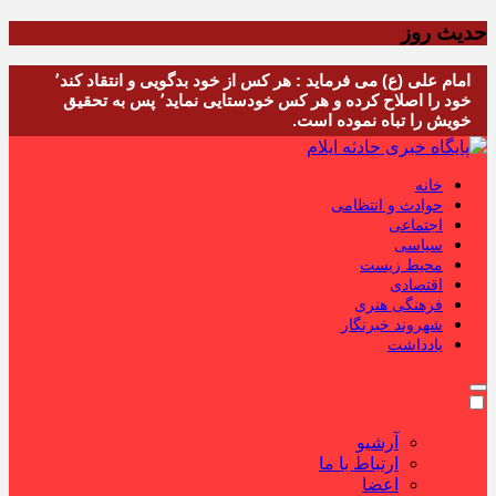
حدیث روز
امام علی (ع) می فرماید : هر کس از خود بدگویی و انتقاد کند٬
خود را اصلاح کرده و هر کس خودستایی نماید٬ پس به تحقیق
خویش را تباه نموده است.
خانه
حوادث و انتظامی
اجتماعی
سیاسی
محیط زیست
اقتصادی
فرهنگی هنری
شهروند خبرنگار
یادداشت
آرشیو
ارتباط با ما
اعضا