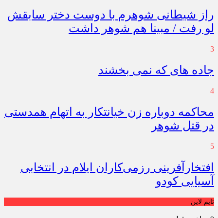
راز شیطانی شوهرم با دوست دختر سابقش
لو رفت / مبینا هم شوهر داشت
3
جاده های که نمی بخشند
4
محاکمه دوباره زن خیانتکار به اتهام همدستی
در قتل شوهر
5
افتخارآفرینی رزمی‌کاران ایلام در انتخابی
آسیایی کودو
تایم لاین