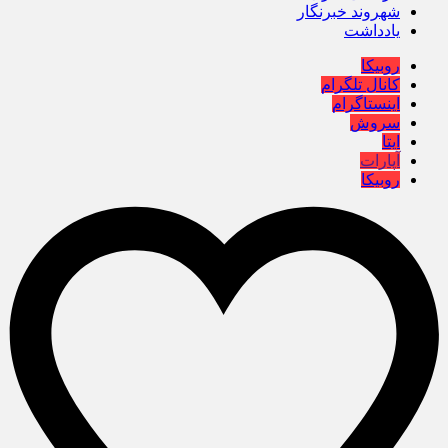
شهروند خبرنگار
یادداشت
روبیکا
کانال تلگرام
اینستاگرام
سروش
ایتا
آپارات
روبیکا