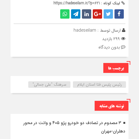
لینک کوتاه :
https://hadeseilam.ir/?p=621
ارسال توسط :
hadeseilam
۲۹۹ بازدید
بدون دیدگاه
برچسب ها
رئیس پلیس فتا استان ایلام
سرهنگ "علی جمالی"
نوشته های مشابه
۳ مصدوم در تصادف دو خودرو پژو ۴۰۵ و وانت در محور
دهلران-مهران