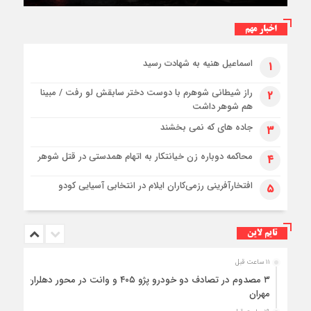
برای بازگشت زائران اربعین+تصاویر
اخبار مهم
اسماعیل هنیه به شهادت رسید
۱
راز شیطانی شوهرم با دوست دختر سابقش لو رفت / مبینا
۲
هم شوهر داشت
جاده های که نمی بخشند
۳
محاکمه دوباره زن خیانتکار به اتهام همدستی در قتل شوهر
۴
افتخارآفرینی رزمی‌کاران ایلام در انتخابی آسیایی کودو
۵
تایم لاین
۱۱ ساعت قبل
۳ مصدوم در تصادف دو خودرو پژو ۴۰۵ و وانت در محور دهلران-
مهران