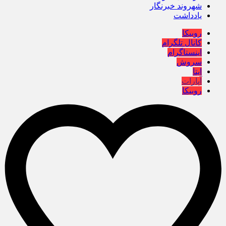
شهروند خبرنگار
یادداشت
روبیکا
کانال تلگرام
اینستاگرام
سروش
ایتا
آپارات
روبیکا