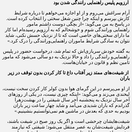
آرزویم پلیس راهنمایی رانندگی شدن بود
آرام سراغش می‌روم و از او اجازه می‌خواهم تا درباره شرایط
کارش بپرسم و اینکه چرا چنین شغل سختی را انتخاب کرده است.
در پاسخ به من می‌گوید: «از بچگی دوست داشتم مامور
راهنمایی ورانندگی شوم و خوشحالم که به آرزویم رسیده‌ام اما کار
ما دارای سختی‌های خاصی است که تا از نزدیک حسش نکنی، شاید
نتوان به سادگی شرایط ماموران راهنمایی‌ورانندگی را درک کرد.»
به گفته خودش سربازی‌اش که تمام شد، درخواست حضور در پلیس
راهنمایی‌و رانندگی را داد و حالا نزدیک به دو سالی می‌شود که مامور
تامین نظم و قانون در خیابان‌هاست.
از شیفت‌های ممتد زیر آفتاب داغ تا کار کردن بدون توقف در زیر
باران
از او می‌پرسم در این گرمای هوا بدون کولر کار کردن سخت نیست،
لبخندی می‌زند و می‌گوید: «اینکه چیزی نیست، در یکی از روزهای
آخر سال نزدیک به پنجشنبه آخر سال شیفتی را در بهشت‌زهرا
گذراندم که باران شدیدی می‌آمد و شاید چهار ساعت زیر باران
بودیم به حدی که بعدش در ماشین هم نمی‌توانستیم بنشینیم.»
شیفت‌هایشان چرخشی است و اگر یک روز صبح در شیفت باشند،
فردایش شیفت‌شان به عصر منتقل می‌شود؛ شیفتی که نیازمند