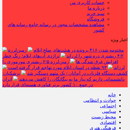
حساب کاربری من
درباره ما
سبد خرید
فروشگاه
مشاهده مشخصات مجوز در رسانه جامع رسانه های
کشور
اخبار ویژه
مختومه شدن ۴۱۶ پرونده در هیئت‌های صلح ایلام
زمین‌لرزه
۴/۲ ریشتری دره شهر را لرزاند
تراژدی آب‌های ایلام؛ زنگ خطر
افزایش غرق شدگی ها
زمین‌لرزه ۲/۵ ریشتری مورموری را
لرزاند
۹۳ نقطه در استان ایلام مورد تهاجم قرار گرفته است
کشف دستگاه فلزیاب در آبدانان / یک متهم دستگیر شد
پزشکیان:
دانشمندانی داریم که نیاز ما به بیگانگان را کاهش می‌دهند
ایران
در جمع ۱۰ کشور برتر فناوری هسته‌ای قرار دارد
خانه
حوادث و انتظامی
اجتماعی
سیاسی
محیط زیست
اقتصادی
فرهنگی هنری