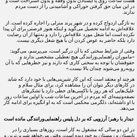
هشت ساعت روی پا ایستادن بدون وقفه و بدون استراحت است و
در این میان حق گرفتن خوراکی و آشامیدنی را از دست مردم
ندارند.
به تازگی ازدواج کرده و در شهر پرند منزلی را اجاره کرده است. از
علاقه‌اش به ادامه تحصیل می‌گوید و اینکه هنوز فرصتی برای آن پیدا
نکرده است اما شغل مورد علاقه‌اش را دارد و نه‌تنها از آن رضایت
دارد بلکه حاضر به عوض کردن آن با هیچ شغل دیگری نیست.
وقتی از شرایط سختی که با آن درگیر است، می‌پرسم، می‌گوید:
«ماموران راهنمایی‌ورانندگی هیچ تعطیلی مشخصی ندارند و
حقوقشان با توجه به سختی کاری که دارند و نیز خطرهایی که با آن
روبه‌رو می‌شوند چندان بالا نیست.»
هرچند او معتقد است که این کار شیرینی‌هایی با خود دارد که شاید
در کارهای دیگر نتوان آن را مشاهده کرد، برای مثال سلام و
علیک‌هایی که هر روز با تاکسی‌های خطی دارد یا تشکرهای
نصفه‌ونیمه‌ای که مردم در آخرین ساعات شب یا اولین ساعات روز
با او داشته‌اند، دلگرمی‌ محکمی است که به او ‌انگیزه برای ادامه کار
می‌دهد.
دیدار با رهبر؛ آرزویی که بر دل پلیس راهنمایی‌ورانندگی مانده است
در این دو سالی که مشغول به کار است، روزهای بسیاری را در
تابستان و زمستان به خود دیده است، وقتی می‌خواهد شیرین‌ترین و