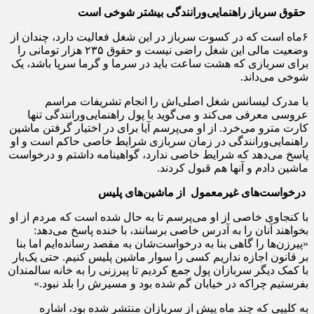
حقوق سرباز راهنمایی‌ورانندگی بیشتر شوخی است
۶ماه است که در کسوت سرباز در این شغل فعالیت دارد، چندان از
وضعیت مالی این شغل راضی نیست و حقوق ۲۳۵ هزار تومانی را
برای سربازی که هشت ساعت باید در سرما و گرما سرپا باشد، یک
شوخی می‌داند.
با مدرک لیسانس شغل اصلی‌اش را انجام تشریفات مراسم
عروسی معرفی می‌کند و می‌گوید با پول راهنمایی‌ورانندگی تنها
کارت مترو می‌خرد. از او می‌پرسم آیا برای در اختیار گرفتن ماشین
راهنمایی‌ورانندگی در زمان سربازی شرایط خاصی حاکم است و او
پاسخ می‌دهد که شرایط خاصی ندارد، گواهینامه داشتم و درخواست
ماشین دادم و آنها هم قبول کردند.
درخواست‌های غیرمعمول از ماشین‌های پلیس
با کنجاوی خاصی از او می‌پرسم تا به حال شده است که مردم از او
بخواهند آنان را به آدرس خاصی برسانند، با خنده پاسخ می‌دهد:
«پیرزن‌ها را گاهی بنا به درخواست‌شان به مقصد رسانده‌ایم اما بنا
بر قانون اجازه نداریم کسی را سوار ماشین پلیس کنیم. حتی یک‌بار
با کمک دیگر سربازان پول جمع کردیم تا پیرزنی را به خانه سالمندان
بفرستیم چراکه در خیابان گم شده بود و مسیرش را بلد نبود.»
به کلیپی که چند ماه پیش از سربازان منتشر شده بود، اشاره