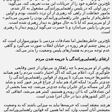
تلخ‌ترین خاطره خود را از جریانات این مدت تعریف کند، می‌گوید:
«روز اولی که در پلیس راهنمایی‌ورانندگی مشغول به کار شدم،
مامور حفاظت از راهی که رهبری از آن تردد داشتند، بودم و اولین
خاطره‌ام از مامور عابر راهنمایی‌ورانندگی بودن را شیرین می‌دانم.»
از او می‌پرسم که آیا تا به حال موفق به دیدار رهبری شده است،
سرش را پایین می‌اندازد و با حسرت می‌گوید آرزویم دیدار با رهبری
است.
تلخ‌ترین خاطره‌هایش اما تصادفات مردمی با موتورسواران است که
در پیش چشم او هر روزه در خیابان انقلاب صورت می‌گیرد و گاهی
عدم توجه مردم به هشدارهای پلیس وضعیت را بدتر می‌کند.
ارتقای راهنمایی‌ورانندگی با جریمه شدن مردم
وقتی از او می‌پرسم با چه راهکاری می‌توان از چنین وقایعی
جلوگیری کرد، اعلام می‌کند که اگر اختیار داشت مردم را هم همانند
ماشین‌ها جریمه می‌کرد تا پیروی از قوانین راهنمایی‌ورانندگی را
جدی‌تر بگیرند؛ اینکه افراد هم نباید از چراغ قرمز عبور کنند و شاید
اگر این مساله برای عابران پیاده جدی‌تر می‌شد، چه بسا بخشی از
این تصادفاتی که با آن روبه‌رو هستیم، کمتر هم می‌شد، اتفاقی که
در اکثر کشورهای دنیا در حال اجرا شدن است.
هرچند معتقد است که جریمه‌ها نباید به میزانی باشند که به وضعیت
معیشتی آنان آسیب وارد کند اما همین که قوانین راهنمایی‌ورانندگی