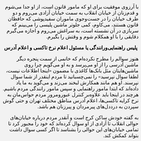
با آرزوی موفقیت برای او که مامور قانون است، از او جدا می‌شوم
و قدم‌زنان از خیابان انقلاب به سمت خیابان آزادی می‌روم و دو
طرف خیابان را در جست‌وجوی ماموران سفیدپوشی که حافظان
قانون هستند، می‌کاوم، کمی جلوتر ماشین پلیسی را می‌بینم که
سربازی در آن نشسته است، به سراغش می‌روم و اجازه می‌گیرم
دقایقی را با او همکلام شوم و وقتش را بگیرم.
پلیس راهنمایی‌ورانندگی یا مسئول اعلام نرخ تاکسی و اعلام آدرس
هنوز سوالم را مطرح نکرده‌ام که خانمی از سمت پنجره دیگر
ماشین آدرسی را از او می‌پرسد و به او می‌گویم چرا روی
ماشین‌هایتان مثل بانک‌ها کاغذی با مضمون «اینجا اطلاعات نیست،
لطفا سوال نپرسید» را نمی‌چسبانید تا مردم اینقدر از شما سوال
نپرسند. او هم مانند همکارش لبخند می‌زند و می‌گوید به ما یاد
داده‌اند که ابتدا مامور راهنمایی و سپس مامور رانندگی مردم باشیم.
هرچند در اینجا باید علاوه‌بر کنترل عبورومرور مردم حواس‌مان به
نرخ کرایه تاکسی‌ها، اعلام آدرس مناطق مختلف تهران و حتی گوش
سپردن به درددل‌های پیرمردان و پیرزنان هم باشد.
به گفته خودش ساکن کرج است و آنقدر مردم درباره خیابان‌های
حوالی انقلاب تا آزادی از او سوال کرده‌اند که خود را مجبور کرد تا
تمامی خیابان‌های این حوالی را بشناسد تا اگر کسی سوال داشت
بتواند کمکش کند.