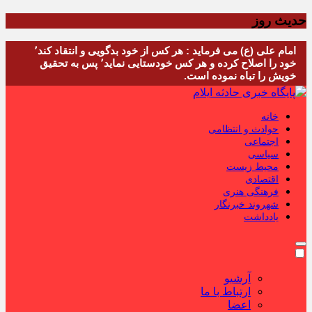
حدیث روز
امام علی (ع) می فرماید : هر کس از خود بدگویی و انتقاد کند٬
خود را اصلاح کرده و هر کس خودستایی نماید٬ پس به تحقیق
خویش را تباه نموده است.
خانه
حوادث و انتظامی
اجتماعی
سیاسی
محیط زیست
اقتصادی
فرهنگی هنری
شهروند خبرنگار
یادداشت
آرشیو
ارتباط با ما
اعضا