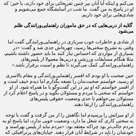
می‌کنم و اینکه آیا آنان نیز چنین تفریحاتی برای خود دارند، یا خیر؛ که
او در پاسخ به من گفت ما شب در آسایشگاه جمع می‌شویم و
شادی‌هایی برای خود داریم.
گلایه از دربی‌هایی که در حق ماموران راهنمایی‌ورانندگی ظلم
می‌شود
از شادی و خاطرات خوب سربازی در راهنمایی‌ورانندگی گفت اما
وقتی به تشریح سختی‌ها رسید، چهره‌اش جدی شد و گفت: «در
بسیاری از مواردی که احساس نیاز کنند ما باید حضور داشته باشیم،
مثلا هنگام مسابقات ورزشی و دربی‌ها معمولا از پلیس‌های
راهنمایی‌ورانندگی کمک می‌گیرند تا نظم و امنیت برقرار باشد.»
حین صحبت با او بودم که افسر راهنمایی‌ورانندگی و مقام بالاسری
او رسید، خواستم صحبت‌مان را نصفه بگذارم اما دیدم حیف است و
از افسر خواستم که او نیز در این گفت‌وگو با ما همراه شود. از او
خواستم که سخنی با مردم و مسئولان بگوید و در پاسخ اعلام کرد از
مسئولان می‌خواهم تا حدی وضعیت حقوقی پلیس‌های
راهنمایی‌ورانندگی را ارتقا دهند.
از او میزانش را پرسیدم اما نگاهش را از من گرفت و گفت با توجه
به سختی کاری که شغل ما دارد، وضعیت خوبی ندارد، اما پاسخ او به
مردم جالب‌تر بود چراکه معتقد بود: «مردم نباید از پلیس بهراسند و
خودشان را باید در شرایط آنان قرار دهند. خیابان‌های پرترافیکی که