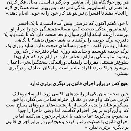
هر روز جولانگاه هزاران ماشین و درگیری است، مجال فکر کردن
به افسران راهنمایی‌ورانندگی نمی‌دهد، پس بهتر است همکاری لازم
را انجام دهند تا افسران نیز بتوانند کار خود را به خوبی انجام دهند.»
با خود گفتم اکنون که فرصتی پیش آمده است تا با یک افسر
راهنمایی‌ورانندگی صحبت کنم، مساله همیشگی خود را نیز از او
بپرسم، آن هم اینکه آیا این سوال واقعا صحت دارد که تا شب باید یک
دفترچه برگ جریمه را پرکنید تا به شما حقوق بدهند؟ با نگاهی
معنادار به من گفت: «چنین مساله‌ای صحت ندارد، شاید روزی یک
برگ جریمه ننویسیم و شاید هم روزی تمام دفترچه در یک روز
پرشود اما بستگی به ایام مختلف دارد. در ایام عید که خیابان‌ها
شلوغ‌تر هستند، مقررات راهنمایی‌ورانندگی سختگیرانه‌تری اعمال
می‌شود چراکه تردد افراد بیشتر است و امکان تصادف و درگیری
بیشتر.»
هیچ کس در برابر اجرای قانون بر دیگری برتری ندارد
حین صحبت‌مان یکی از راننده‌های تاکسی زرد با او سلام‌وعلیک
گرمی می‌کند و او هم در مقابل احترام نظامی می‌گذارد، با خود
می‌گویم شاید راننده تاکسی از بازنشسته‌های نیروهای مسلح است
که او این‌گونه برایش احترام گذاشت اما وقتی ماجرا را جویا
می‌شوم، می‌گوید: «ما به همه با احترام برخورد می‌کنیم اما در
اجرای قانون با صلابت رفتار کرده و هیچ‌کس در برابر اجرای قانون
بر دیگری برتری ندارد.»