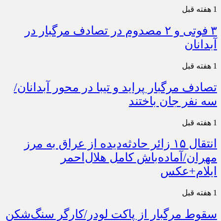
1 هفته قبل
۳ فوتی و ۲ مصدوم در تصادف مرگبار در
آبدانان
1 هفته قبل
تصادف مرگبار پراید و تیبا در محور آبدانان/
سه نفر جان باختند
1 هفته قبل
انتقال ۱۵ زائر حادثه‌دیده از عراق به مرز
مهران/آماده‌باش کامل هلال‌احمر
ایلام+عکس
1 هفته قبل
سقوط مرگبار از پاکت لودر/کارگر سنگ‌شکن