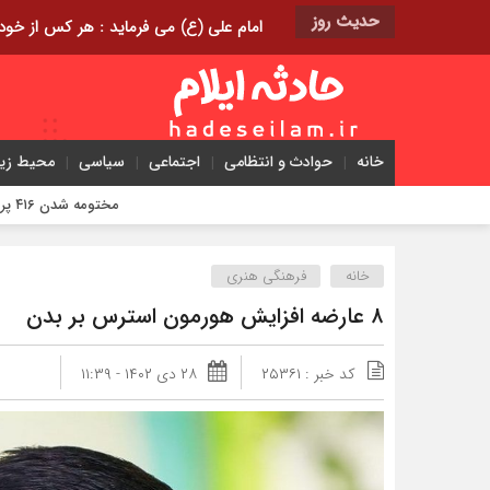
حدیث روز
امام علی (ع) می فرماید : هر کس از خود بدگویی و انتقاد کند٬ خود را اصلاح کرده و هر کس خودست
خانه
حوادث و انتظامی
اجتماعی
سیاسی
محیط ز
مختومه شدن ۴۱۶ پرونده در هیئت‌های صلح ایلام
خانه
فرهنگی هنری
۸ عارضه افزایش هورمون استرس بر بدن
کد خبر : ۲۵۳۶۱
۲۸ دی ۱۴۰۲ - ۱۱:۳۹