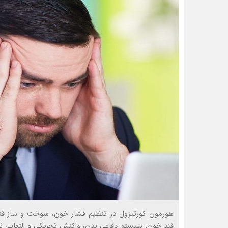
هورمون کورتیزول در تنظیم فشار خون، سوخت و ساز ق
قند خون، سیستم دفاعی بدن، واکنش تحریکی و التهابی ن