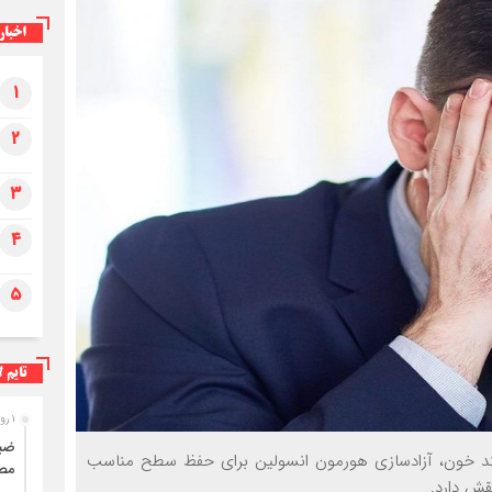
اخبار
۱
ضبط ۳۱۰ کیلوگرم فرآورده خام دامی غیرقابل
مصرف در ایلام
۲
۳
۴
۵
تایم ل
۱ روز قبل
ند خون، آزادسازی هورمون انسولین برای حفظ سطح مناسب
مصر
قش دارد.