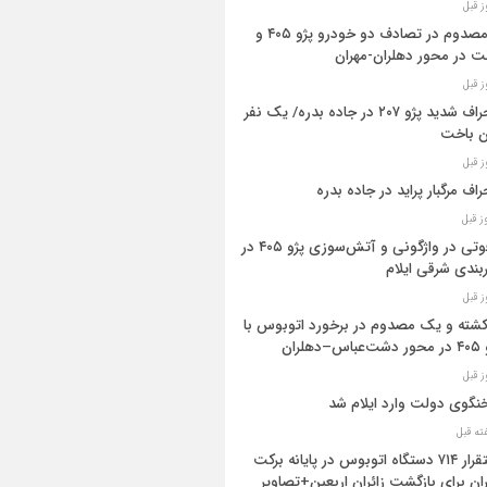
۳ مصدوم در تصادف دو خودرو پژو ۴۰۵ و
ت در محور دهلران-مهران
انحراف شدید پژو ۲۰۷ در جاده بدره/ یک نفر
ن باخت
راف مرگبار پراید در جاده بدره
۳فوتی در واژگونی و آتش‌سوزی پژو ۴۰۵ در
بندی شرقی ایلام
 کشته و یک مصدوم در برخورد اتوبوس با
اس–دهلران
گوی دولت وارد ایلام شد
استقرار ۷۱۴ دستگاه اتوبوس در پایانه برکت
ان برای بازگشت زائران اربعین+تصاویر