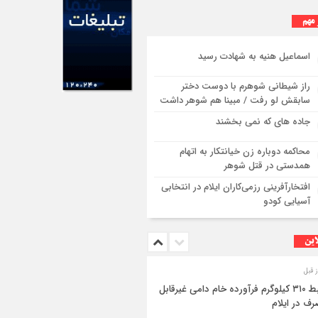
 مهم
اسماعیل هنیه به شهادت رسید
راز شیطانی شوهرم با دوست دختر
سابقش لو رفت / مبینا هم شوهر داشت
جاده های که نمی بخشند
محاکمه دوباره زن خیانتکار به اتهام
همدستی در قتل شوهر
افتخارآفرینی رزمی‌کاران ایلام در انتخابی
آسیایی کودو
این
ضبط ۳۱۰ کیلوگرم فرآورده خام دامی غیرقابل
ف در ایلام