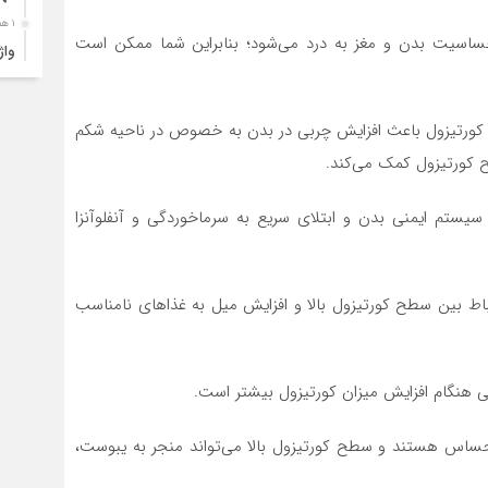
۱ هفته قبل
حساسیت بدن و مغز به درد می‌شود؛ بنابراین شما ممکن است
ارب
۱ هفته قبل
 کورتیزول باعث افزایش چربی در بدن به خصوص در ناحیه شکم
۴ک
خود
 کورتیزول کمک می‌کند.
۱ هفته قبل
انت
سیستم ایمنی بدن و ابتلای سریع به سرماخوردگی و آنفلوآنزا
۱ هفته قبل
آبد
ط بین سطح کورتیزول بالا و افزایش میل به غذا‌های نامناسب
۱ هفته قبل
تصا
نفر
هنگام افزایش میزان کورتیزول بیشتر است.
۱ هفته قبل
آما
 حساس هستند و سطح کورتیزول بالا می‌تواند منجر به یبوست،
۱ هفته قبل