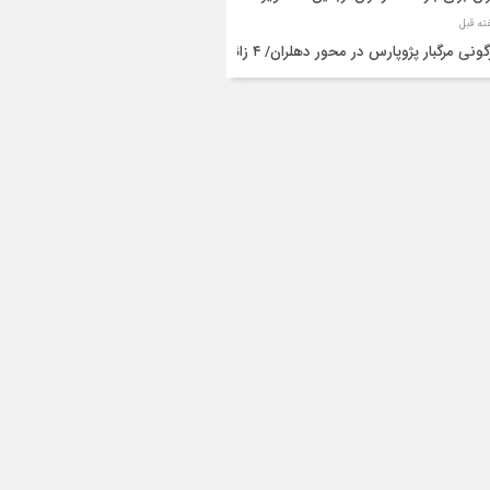
واژگونی مرگبار پژوپارس در محور دهلران/ ۴ زائر
عین جان باختند
شته و یک مصدوم در حادثه مرگبار واژگونی
رو پژو پارس در دهلران
قال هوایی زائر اربعین از ایلام به تهران
۳ فوتی و ۲ مصدوم در تصادف مرگبار در
انان
دف مرگبار پراید و تیبا در محور آبدانان/سه
 جان باختند
انتقال ۱۵ زائر حادثه‌دیده از عراق به مرز مهران/
ده‌باش کامل هلال‌احمر ایلام+عکس