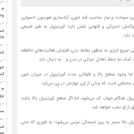
۲ روز قبل
وان
ن، سوخت و ساز مناسب قند خون، آزادسازی هورمون انسولین
۲ روز قبل
نش تحریکی و التهابی نقش دارد؛ کورتیزول به طور طبیعی
دارد.
جا
۲ روز قبل
ش سریع انرژی به منظور مقابله بدن، افزایش فعالیت‌های حافظه،
انح
 کمک به حفظ تعادل حیاتی در بدن و… به دنبال دارد.
۳ روز قبل
 اما وجود سطح بالا و طولانی مدت کورتیزول در جریان خون
کمر
 مختلفی است که برخی از این عوارض در پِی می‌آید:
۶ روز قبل
۳
پژو ۴۰۵ در محور دشت‌عب
 هنگام خواب کم می‌شود، اما اگر سطح کورتیزول بالا باشد،
۶ روز قبل
 از او سلب خواهد شد.
سخن
۱ هفته قبل
ل بالا منجر به بروز خستگی مزمن می‌شود؛ به طوری که حتی
مهر