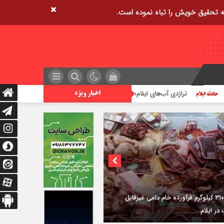
راژدی آب‌های ایلام؛ زنگ خطر افزایش غرق شدگی ها
زمین‌لرزه ۲/۵ ریشتری مورموری را لرزاند
اخبار ویژه
۳فوتی در واژگونی و آتش‌سوزی پژو ۴۰۵ در
دی شرقی ایلام