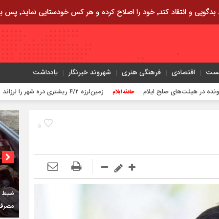
ایی نماید٬ پس به تحقیق خویش را تباه نموده است.
یست
اقتصادی
فرهنگی هنری
شهروند خبرنگار
یادداشت
زمین‌لرزه ۴/۲ ریشتری دره شهر را لرزاند
ت
۵
کمربن