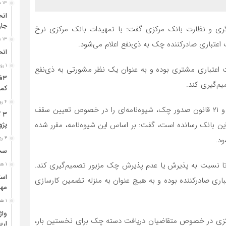
۱۳ ساعت قبل
جا
م‌گری و نظارت بانک مرکزی گفت: با تمهیدات بانک مرکزی نرخ
۱۳ ساعت قبل
تباری صادرکننده چک به ذی‌نفع اعلام می‌شود.
انح
۱ روز قبل
یت اعتباری مشتری بوده و به عنوان یک نظر مشورتی به ذی‌نفع
م‌گیری کند.
کمر
۴ روز قبل
وی با اشاره به اینکه بانک مرکزی در راستای اجرای مواد ۶ و ۲۱ قانون صدور چک، شیوه‌نامه‌ای را در خصوص تعیین سقف
۳
 بانک رسانده است، گفت: بر اساس این شیوه‌نامه، مقرر شده
پژو ۴۰۵ در محور دشت‌عب
ود.
۴ روز قبل
سخن
د تا نسبت به پذیرش یا عدم پذیرش چک مزبور تصمیم‌گیری کند.
۱ هفته قبل
ری صادرکننده بوده و به هیچ عنوان به منزله تضمین کارسازی
مهر
۱ هفته قبل
 مرکزی در خصوص متقاضیان دریافت دسته چک برای نخستین بار،
ارب