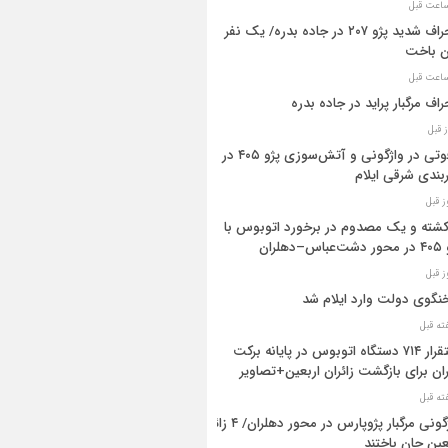
انحراف شدید پژو ۲۰۷ در جاده بدره/ یک نفر
ن باخت
راف مرگبار پراید در جاده بدره
۳فوتی در واژگونی و آتش‌سوزی پژو ۴۰۵ در
بندی شرقی ایلام
 کشته و یک مصدوم در برخورد اتوبوس با
اس–دهلران
گوی دولت وارد ایلام شد
استقرار ۷۱۴ دستگاه اتوبوس در پایانه برکت
ان برای بازگشت زائران اربعین+تصاویر
واژگونی مرگبار پژوپارس در محور دهلران/ ۴ زائر
عین جان باختند