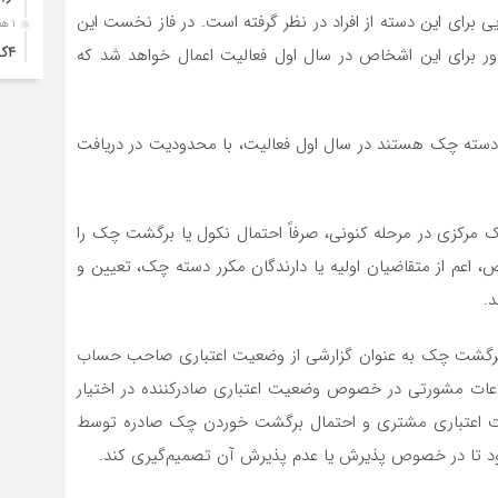
 برای این دسته از افراد در نظر گرفته است. در فاز نخست این
۱ هفته قبل
۴ک
ور برای این اشخاص در سال اول فعالیت اعمال خواهد شد که
خود
۱ هفته قبل
انت
 دسته چک هستند در سال اول فعالیت، با محدودیت در دریافت
۱ هفته قبل
آبد
 مرکزی در مرحله کنونی، صرفاً احتمال نکول یا برگشت چک را
۱ هفته قبل
ص، اعم از متقاضیان اولیه یا دارندگان مکرر دسته چک، تعیین و
تصا
نفر
.
۱ هفته قبل
 یا برگشت چک به عنوان گزارشی از وضعیت اعتباری صاحب حساب
آما
طلاعات مشورتی در خصوص وضعیت اعتباری صادرکننده در اختیار
۱ هفته قبل
ضعیت اعتباری مشتری و احتمال برگشت خوردن چک صادره توسط
سقو
چرخ
شود تا در خصوص پذیرش یا عدم پذیرش آن تصمیم‌گیری کند.
۱ هفته قبل