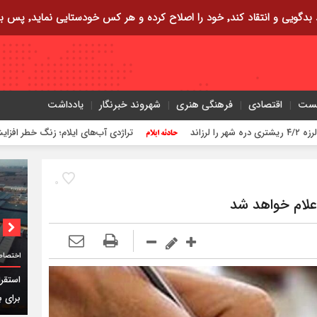
ایی نماید٬ پس به تحقیق خویش را تباه نموده است.
یست
اقتصادی
فرهنگی هنری
شهروند خبرنگار
یادداشت
تراژدی آب‌های ایلام؛ زنگ خطر افزایش غرق شدگی ه
۰
لام خواهد شد
اختصاص
برای ب