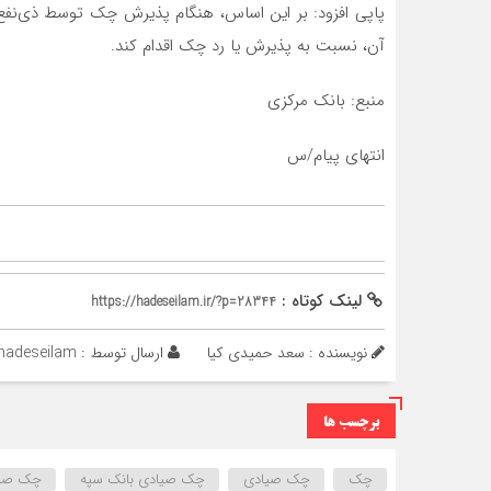
پاپی افزود: بر این اساس، هنگام پذیرش چک توسط ذی‌نفع،
آن، نسبت به پذیرش یا رد چک اقدام کند.
منبع: بانک مرکزی
انتهای پیام/س
لینک کوتاه :
https://hadeseilam.ir/?p=28344
نویسنده : سعد حمیدی کیا
ارسال توسط :
hadeseilam
برچسب ها
چک
چک صیادی
چک صیادی بانک سپه
چک صیا