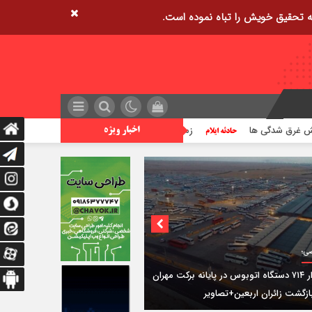
ا
زمین‌لرزه ۲/۵ ریشتری مورموری را لرزاند
۹۳ نقطه در استان ایلام مورد تهاجم قرار گرفته است
اخبار ویژه
ی؛
استقرار ۷۱۴ دستگاه اتوبوس در پایانه برکت مهران
ازگشت زائران اربعین+تصاویر