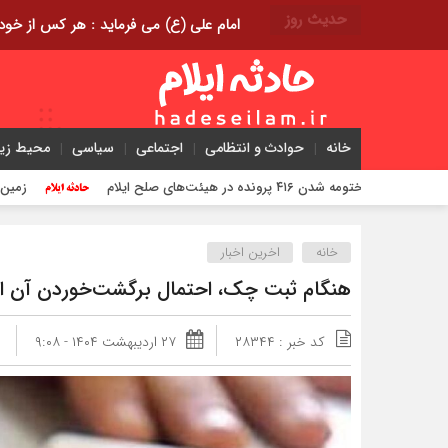
حدیث روز
امام علی (ع) می فرماید : هر کس از خود بدگویی و انتقاد کند٬ خود را اصلاح کرده و هر کس خودست
خانه
حوادث و انتظامی
اجتماعی
سیاسی
محیط ز
مه شدن ۴۱۶ پرونده در هیئت‌های صلح ایلام
زمین‌لرزه ۴/۲ ریشتری دره شهر را لرزاند
خانه
اخرین اخبار
هنگام ثبت چک، احتمال برگشت‌خوردن آن اع
کد خبر : ۲۸۳۴۴
۲۷ اردیبهشت ۱۴۰۴ - ۹:۰۸