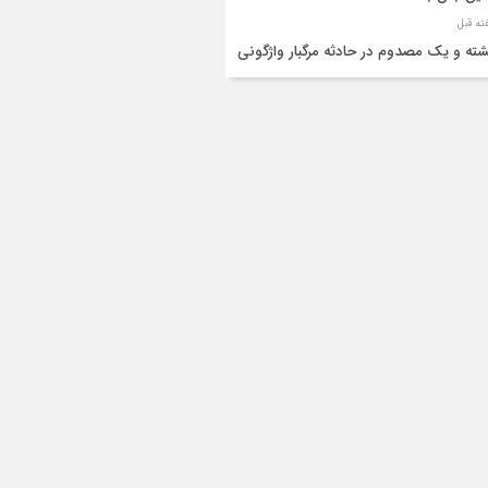
شته و یک مصدوم در حادثه مرگبار واژگونی
رو پژو پارس در دهلران
قال هوایی زائر اربعین از ایلام به تهران
۳ فوتی و ۲ مصدوم در تصادف مرگبار در
انان
دف مرگبار پراید و تیبا در محور آبدانان/سه
 جان باختند
انتقال ۱۵ زائر حادثه‌دیده از عراق به مرز مهران/
ده‌باش کامل هلال‌احمر ایلام+عکس
ط مرگبار از پاکت لودر/کارگر سنگ‌شکن زیر
‌های لودر جان باخت