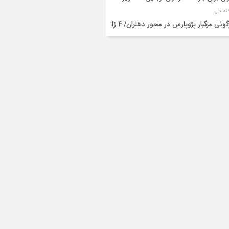
واژگونی مرگبار پژوپارس در محور دهلران/ ۴ زائر
عین جان باختند
شته و یک مصدوم در حادثه مرگبار واژگونی
رو پژو پارس در دهلران
قال هوایی زائر اربعین از ایلام به تهران
۳ فوتی و ۲ مصدوم در تصادف مرگبار در
انان
دف مرگبار پراید و تیبا در محور آبدانان/سه
 جان باختند
انتقال ۱۵ زائر حادثه‌دیده از عراق به مرز مهران/
ده‌باش کامل هلال‌احمر ایلام+عکس