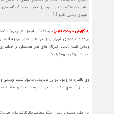
عابران درهنگام تداخل با وسایل نقلیه ،ایجاد گذرگاه های
عبوری وسایل نقلیه […]
به گزارش حوادث ایلام
;
سرهنگ “ابوالفضل کوهزادی” درگفت و
پیاده در ترددهای شهری با چالش های جدی مواجه است بناب
وسایل نقلیه ،ایجاد گذرگاه های غیر همسطح و جداسازی ت
صورت زیرگذر یا روگذراست .
وی بااشاره به وجود دو پل عابرپیاده دربلوار شهید بهشتی
سازه بزرگ هیچ نقش و کارایی درترافیک ندارندو عملا به محل
این مقام مسئول بابیان اینکه مطابق نظرکارشناسان حوزه