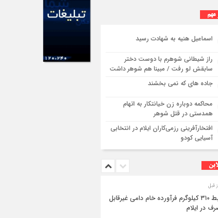
 مهم
اسماعیل هنیه به شهادت رسید
راز شیطانی شوهرم با دوست دختر
سابقش لو رفت / مبینا هم شوهر داشت
جاده های که نمی بخشند
محاکمه دوباره زن خیانتکار به اتهام
همدستی در قتل شوهر
افتخارآفرینی رزمی‌کاران ایلام در انتخابی
آسیایی کودو
این
ضبط ۳۱۰ کیلوگرم فرآورده خام دامی غیرقابل
ف در ایلام