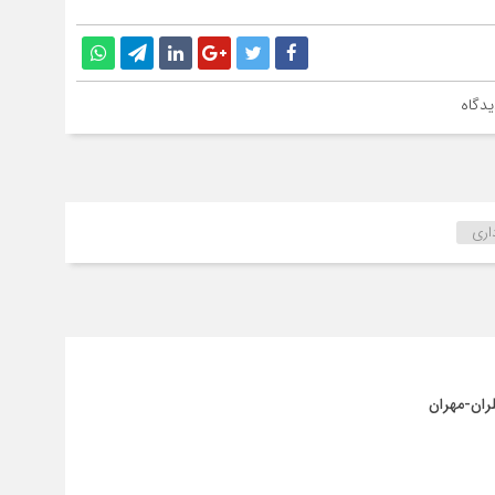
سقو
چرخ
دگاه
اری