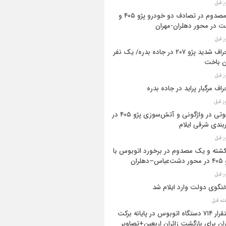
۳ مصدوم در تصادف دو خودرو پژو ۴۰۵ و
ت در محور دهلران-مهران
انحراف شدید پژو ۲۰۷ در جاده بدره/ یک نفر
ن باخت
راف مرگبار پراید در جاده بدره
۳فوتی در واژگونی و آتش‌سوزی پژو ۴۰۵ در
بندی شرقی ایلام
 کشته و یک مصدوم در برخورد اتوبوس با
اس–دهلران
گوی دولت وارد ایلام شد
استقرار ۷۱۴ دستگاه اتوبوس در پایانه برکت
ان برای بازگشت زائران اربعین+تصاویر