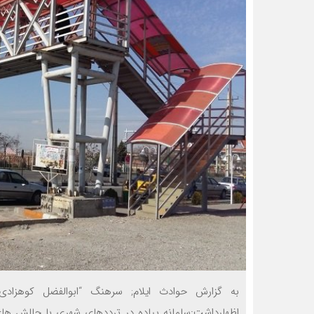
به گزارش حوادث ایلام; سرهنگ “ابوالفضل کوهزادی
اظهارداشت:سامانه پیاده در ترددهای شهری با چالش ها