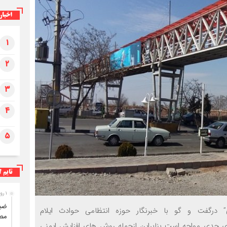
اخبار
۱
ضبط ۳۱۰ کیلوگرم فرآورده خام دامی غیرقابل
مصرف در ایلام
۲
۳
۴
۵
تایم ل
۱ روز قبل
” درگفت و گو با خبرنگار حوزه انتظامی حوادث ایلام
مصر
ی جدی مواجه است بنابراین ازجمله روش های افزایش ایمنی