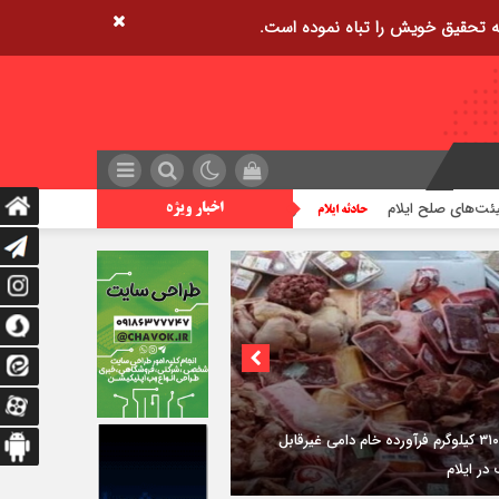
زمین‌لرزه ۴/۲ ریشتری دره شهر را لرزاند
تراژدی آب‌
اخبار ویژه
۳فوتی در واژگونی و آتش‌سوزی پژو ۴۰۵ در
دی شرقی ایلام