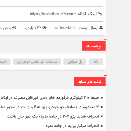
لینک کوتاه :
https://hadeseilam.ir/?p=516
ارسال توسط :
hadeseilam
۷۴۷ بازدید
بدون دی
برچسب ها
ایلام
پل هوایی
سرهنگ ابوالفضل کوهزادی
شهرد
نوشته های مشابه
ضبط ۳۱۰ کیلوگرم فرآورده خام دامی غیرقابل مصرف در ایلام
۳ مصدوم در تصادف دو خودرو پژو ۴۰۵ و وانت در محور دهلران-مهران
انحراف شدید پژو ۲۰۷ در جاده بدره/ یک نفر جان باخت
انحراف مرگبار پراید در جاده بدره