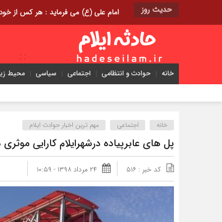
حدیث روز
امام علی (ع) می فرماید : هر کس از خود بدگویی و انتقاد کند٬ خود را اصلاح کرده و هر کس خودست
خانه
حوادث و انتظامی
اجتماعی
سیاسی
محیط ز
خانه
اجتماعی
مهم ترین اخبار حوادث ایلام
پل های عابرپیاده درشهرایلام کارایی موثری در 
کد خبر : ۵۱۶
۲۴ مرداد ۱۳۹۸ - ۱۰:۵۹