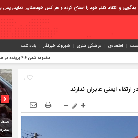
ایی نماید٬ پس به تحقیق خویش را تباه نموده است.
یست
اقتصادی
فرهنگی هنری
شهروند خبرنگار
یادداشت
مختومه شدن ۴۱۶ پرونده در هیئت‌های صلح ایلام
۶
ارتقاء ایمنی عابران ندارند
کمربن