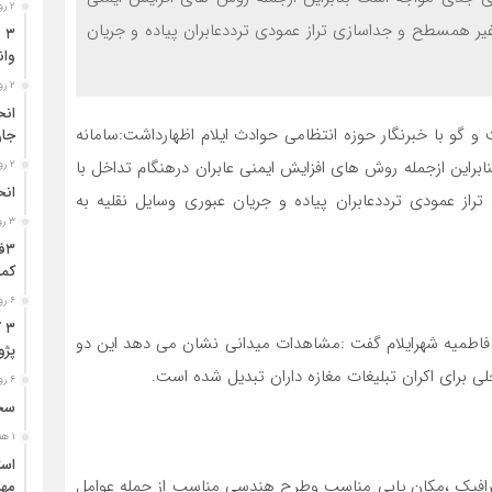
۲ روز قبل
 غیر همسطح و جداسازی تراز عمودی ترددعابران پیاده و جریان
وان
۲ روز قبل
 گو با خبرنگار حوزه انتظامی حوادث ایلام اظهارداشت:سامانه
جا
راین ازجمله روش های افزایش ایمنی عابران درهنگام تداخل با
۲ روز قبل
انح
راز عمودی ترددعابران پیاده و جریان عبوری وسایل نقلیه به
۳ روز قبل
کمر
۶ روز قبل
۳
 و فاطمیه شهرایلام گفت :مشاهدات میدانی نشان می دهد این دو
پژو ۴۰۵ در محور دشت‌عب
ی برای اکران تبلیغات مغازه داران تبدیل شده است.
۶ روز قبل
سخن
۱ هفته قبل
 ترافیک ،مکان یابی مناسب وطرح هندسی مناسب از جمله عوامل
مهر