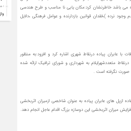
یاده می باشد خاطرنشان کرد:مکان یابی نا مناسب و طرح هندسی
۱ هفته قبل
م وجود نرده )،فقدان قوانین بازدارنده و عوامل فرهنگی ،دلایل
ارب
۱ هفته قبل
۴ک
خود
۱ هفته قبل
ت با عابران پیاده درنقاط شهری اشاره کرد و افزود:به منظور
انت
 درنقاط متعددشهرایلام به شهرداری و شورای ترافیک ارائه شده
۱ هفته قبل
 صورت نگرفته است .
آبد
۱ هفته قبل
تصا
نفر
فاده ازپل های عابران پیاده به عنوان شاخصی ازمیزان اثربخشی
۱ هفته قبل
فزایش میزان اثربخشی این دوسازه بزرگ اقدام عاجل انجام دهد.
آما
۱ هفته قبل