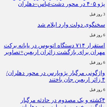
پژو ۴۰۵ در محور دشت‌عباس–دهلران
3 روز قبل
سخنگوی دولت وارد ایلام شد
6 روز قبل
استقرار ۷۱۴ دستگاه اتوبوس در پایانه برکت
مهران برای بازگشت زائران اربعین+تصاویر
6 روز قبل
واژگونی مرگبار پژوپارس در محور دهلران/
۴ زائر اربعین جان باختند
6 روز قبل
۴کشته و یک مصدوم در حادثه مرگبار
واژگونی خودرو پژو پارس در دهلران