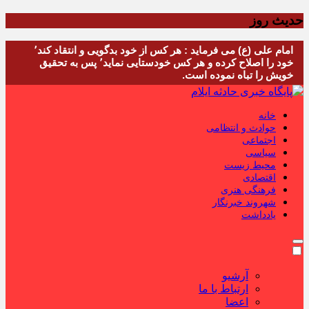
حدیث روز
امام علی (ع) می فرماید : هر کس از خود بدگویی و انتقاد کند٬
خود را اصلاح کرده و هر کس خودستایی نماید٬ پس به تحقیق
خویش را تباه نموده است.
خانه
حوادث و انتظامی
اجتماعی
سیاسی
محیط زیست
اقتصادی
فرهنگی هنری
شهروند خبرنگار
یادداشت
آرشیو
ارتباط با ما
اعضا