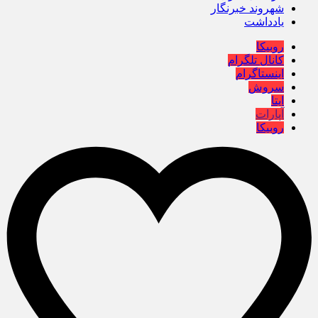
شهروند خبرنگار
یادداشت
روبیکا
کانال تلگرام
اینستاگرام
سروش
ایتا
آپارات
روبیکا