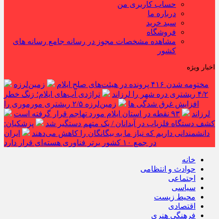
حساب کاربری من
درباره ما
سبد خرید
فروشگاه
مشاهده مشخصات مجوز در رسانه جامع رسانه های
کشور
اخبار ویژه
مختومه شدن ۴۱۶ پرونده در هیئت‌های صلح ایلام
زمین‌لرزه
۴/۲ ریشتری دره شهر را لرزاند
تراژدی آب‌های ایلام؛ زنگ خطر
افزایش غرق شدگی ها
زمین‌لرزه ۲/۵ ریشتری مورموری را
لرزاند
۹۳ نقطه در استان ایلام مورد تهاجم قرار گرفته است
کشف دستگاه فلزیاب در آبدانان / یک متهم دستگیر شد
پزشکیان:
دانشمندانی داریم که نیاز ما به بیگانگان را کاهش می‌دهند
ایران
در جمع ۱۰ کشور برتر فناوری هسته‌ای قرار دارد
خانه
حوادث و انتظامی
اجتماعی
سیاسی
محیط زیست
اقتصادی
فرهنگی هنری