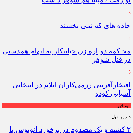
لو رفت / مبینا هم شوهر داشت
3
جاده های که نمی بخشند
4
محاکمه دوباره زن خیانتکار به اتهام همدستی
در قتل شوهر
5
افتخارآفرینی رزمی‌کاران ایلام در انتخابی
آسیایی کودو
تایم لاین
3 روز قبل
۳ کشته و یک مصدوم در برخورد اتوبوس با