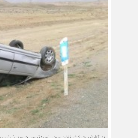
به گزارش حوادث ایلام; سردار “سیدتیمور حسینی” رئیس 