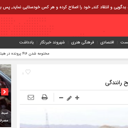
ایی نماید٬ پس به تحقیق خویش را تباه نموده است.
یست
اقتصادی
فرهنگی هنری
شهروند خبرنگار
یادداشت
مختومه شدن ۴۱۶ پرونده در هیئت‌های صلح ایلام
۸
کمربن