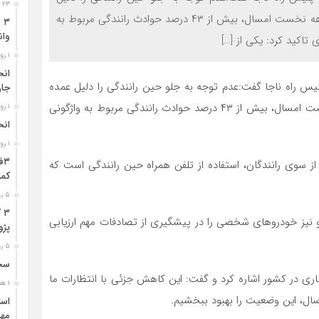
۲۳ ساعت قبل
عمده بسیاری از تصادفات برشمرد و اظهار داشت: در ۴ ماهه نخست امسال، بیش از ۴۳ درصد حوادث رانندگی مربوط به
وان
تاکید کرد: یکی از […]
۱ روز قبل
س راه ناجا گفت:عدم توجه به جلو حین رانندگی را دلیل عمده
جا
بسیاری از تصادفات برشمرد و اظهار داشت: در ۴ ماهه نخست امسال، بیش از ۴۳ درصد حوادث رانندگی مربوط به واژگونی
۱ روز قبل
انح
۱ روز قبل
از سوی رانندگان، استفاده از تلفن همراه حین رانندگی است که
کمر
۵ روز قبل
۳
 نیز خودروهای شخصی را در پیشگیری از تصادفات مهم ارزیابی
پژو ۴۰۵ در محور دشت‌عب
۵ روز قبل
سخن
 در کشور اشاره کرد و گفت: این کاهش جزئی با انتظارات ما
۱ هفته قبل
ز سال، این وضعیت را بهبود ببخشیم.
مهر