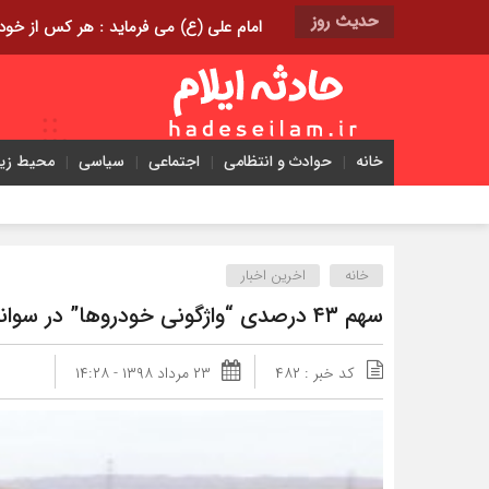
حدیث روز
امام علی (ع) می فرماید : هر کس از خود بدگویی و انتقاد کند٬ خود را اصلاح کرده و هر کس خودست
خانه
حوادث و انتظامی
اجتماعی
سیاسی
محیط ز
خانه
اخرین اخبار
سهم ۴۳ درصدی “واژگونی خودروها” در سوانح رانندگی
کد خبر : ۴۸۲
۲۳ مرداد ۱۳۹۸ - ۱۴:۲۸