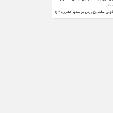
واژگونی مرگبار پژوپارس در محور دهلران/ ۴ زائر
عین جان باختند
شته و یک مصدوم در حادثه مرگبار واژگونی
رو پژو پارس در دهلران
قال هوایی زائر اربعین از ایلام به تهران
۳ فوتی و ۲ مصدوم در تصادف مرگبار در
انان
دف مرگبار پراید و تیبا در محور آبدانان/سه
 جان باختند
انتقال ۱۵ زائر حادثه‌دیده از عراق به مرز مهران/
ده‌باش کامل هلال‌احمر ایلام+عکس