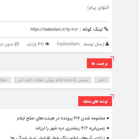
انتهای پیام/
لینک کوتاه :
https://hadeseilam.ir/?p=482
ارسال توسط :
hadeseilam
۴۹۱ بازدید
بدون دی
برچسب ها
اخبار
پلیس راه جاده ایلام مهران حوادث اخبار خبر
حوادث
نوشته های مشابه
مختومه شدن ۴۱۶ پرونده در هیئت‌های صلح ایلام
زمین‌لرزه ۴/۲ ریشتری دره شهر را لرزاند
تراژدی آب‌های ایلام؛ زنگ خطر افزایش غرق شدگی ها