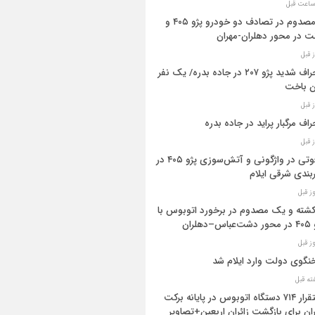
۳ مصدوم در تصادف دو خودرو پژو ۴۰۵ و
ت در محور دهلران-مهران
انحراف شدید پژو ۲۰۷ در جاده بدره/ یک نفر
ن باخت
راف مرگبار پراید در جاده بدره
۳فوتی در واژگونی و آتش‌سوزی پژو ۴۰۵ در
بندی شرقی ایلام
 کشته و یک مصدوم در برخورد اتوبوس با
اس–دهلران
گوی دولت وارد ایلام شد
استقرار ۷۱۴ دستگاه اتوبوس در پایانه برکت
ان برای بازگشت زائران اربعین+تصاویر