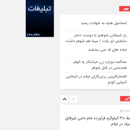
 مهم
اسماعیل هنیه به شهادت رسید
راز شیطانی شوهرم با دوست دختر
سابقش لو رفت / مبینا هم شوهر داشت
جاده های که نمی بخشند
محاکمه دوباره زن خیانتکار به اتهام
همدستی در قتل شوهر
افتخارآفرینی رزمی‌کاران ایلام در انتخابی
آسیایی کودو
این
ضبط ۳۱۰ کیلوگرم فرآورده خام دامی غیرقابل
ف در ایلام