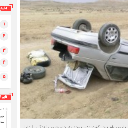
اخبار
۱
ضبط ۳۱۰ کیلوگرم فرآورده خام دامی غیرقابل
مصرف در ایلام
۲
۳
۴
۵
تایم ل
۷ ساعت قبل
مصر
پلیس راه ناجا گفت:عدم توجه به جلو حین رانندگی را دلیل