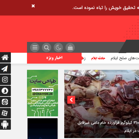
زمین‌لرزه ۴/۲ ریشتری دره شهر را لرزاند
تراژدی آب‌
اخبار ویژه
۳فوتی در واژگونی و آتش‌سوزی پژو ۴۰۵ در
دی شرقی ایلام