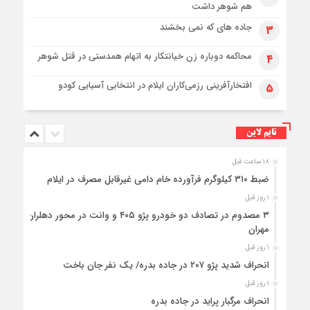
هم شوهر داشت
جاده های که نمی بخشند
۳
محاکمه دوباره زن خیانتکار به اتهام همدستی در قتل شوهر
۴
افتخارآفرینی رزمی‌کاران ایلام در انتخابی آسیایی کودو
۵
تایم لاین
۱۸ ساعت قبل
ضبط ۳۱۰ کیلوگرم فرآورده خام دامی غیرقابل مصرف در ایلام
۱ روز قبل
۳ مصدوم در تصادف دو خودرو پژو ۴۰۵ و وانت در محور دهلران-
مهران
۱ روز قبل
انحراف شدید پژو ۲۰۷ در جاده بدره/ یک نفر جان باخت
۱ روز قبل
انحراف مرگبار پراید در جاده بدره