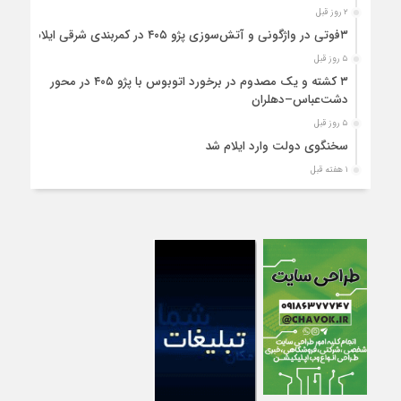
۲ روز قبل
۳فوتی در واژگونی و آتش‌سوزی پژو ۴۰۵ در کمربندی شرقی ایلام
۵ روز قبل
۳ کشته و یک مصدوم در برخورد اتوبوس با پژو ۴۰۵ در محور
دشت‌عباس–دهلران
۵ روز قبل
سخنگوی دولت وارد ایلام شد
۱ هفته قبل
استقرار ۷۱۴ دستگاه اتوبوس در پایانه برکت مهران برای بازگشت
زائران اربعین+تصاویر
۱ هفته قبل
واژگونی مرگبار پژوپارس در محور دهلران/ ۴ زائر اربعین جان باختند
۱ هفته قبل
۴کشته و یک مصدوم در حادثه مرگبار واژگونی خودرو پژو پارس در
دهلران
۱ هفته قبل
انتقال هوایی زائر اربعین از ایلام به تهران
۱ هفته قبل