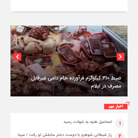
۳فوتی در واژگونی و آتش‌سوزی پژو ۴۰۵ در
کمربندی شرقی ایلام
اخبار مهم
اسماعیل هنیه به شهادت رسید
۱
راز شیطانی شوهرم با دوست دختر سابقش لو رفت / مبینا
۲