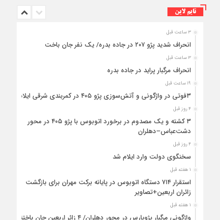
تایم لاین
۳ ساعت قبل
انحراف شدید پژو ۲۰۷ در جاده بدره/ یک نفر جان باخت
۳ ساعت قبل
انحراف مرگبار پراید در جاده بدره
۱۹ ساعت قبل
۳فوتی در واژگونی و آتش‌سوزی پژو ۴۰۵ در کمربندی شرقی ایلام
۴ روز قبل
۳ کشته و یک مصدوم در برخورد اتوبوس با پژو ۴۰۵ در محور
دشت‌عباس–دهلران
۴ روز قبل
سخنگوی دولت وارد ایلام شد
۱ هفته قبل
استقرار ۷۱۴ دستگاه اتوبوس در پایانه برکت مهران برای بازگشت
زائران اربعین+تصاویر
۱ هفته قبل
واژگونی مرگبار پژوپارس در محور دهلران/ ۴ زائر اربعین جان باختند