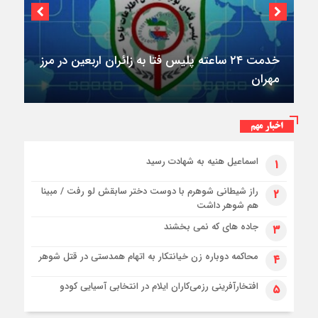
خدمت ۲۴ ساعته پلیس فتا به زائران اربعین در مرز
مهران
اخبار مهم
اسماعیل هنیه به شهادت رسید
۱
راز شیطانی شوهرم با دوست دختر سابقش لو رفت / مبینا
۲
هم شوهر داشت
جاده های که نمی بخشند
۳
محاکمه دوباره زن خیانتکار به اتهام همدستی در قتل شوهر
۴
افتخارآفرینی رزمی‌کاران ایلام در انتخابی آسیایی کودو
۵