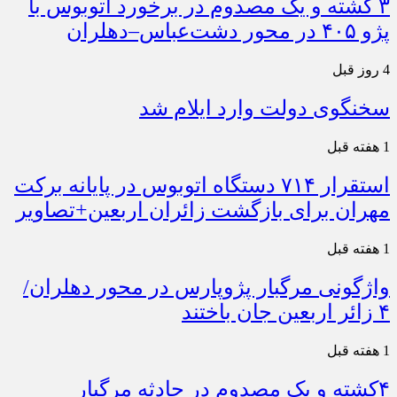
۳ کشته و یک مصدوم در برخورد اتوبوس با
پژو ۴۰۵ در محور دشت‌عباس–دهلران
4 روز قبل
سخنگوی دولت وارد ایلام شد
1 هفته قبل
استقرار ۷۱۴ دستگاه اتوبوس در پایانه برکت
مهران برای بازگشت زائران اربعین+تصاویر
1 هفته قبل
واژگونی مرگبار پژوپارس در محور دهلران/
۴ زائر اربعین جان باختند
1 هفته قبل
۴کشته و یک مصدوم در حادثه مرگبار