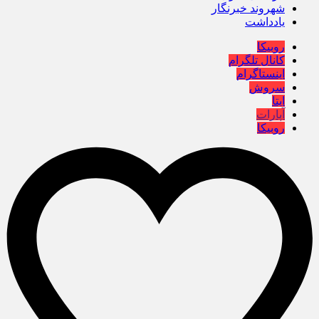
شهروند خبرنگار
یادداشت
روبیکا
کانال تلگرام
اینستاگرام
سروش
ایتا
آپارات
روبیکا