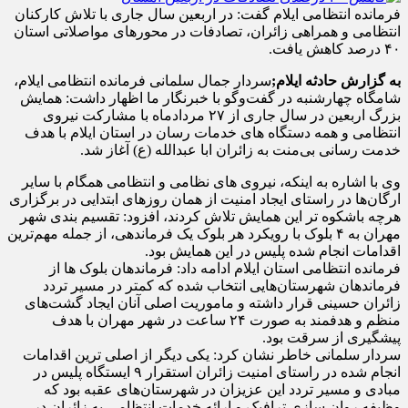
فرمانده انتظامی ایلام گفت: در اربعین سال جاری با تلاش کارکنان
انتظامی و همراهی زائران، تصادفات در محورهای مواصلاتی استان
۴۰ درصد کاهش یافت.
به گزارش حادثه ایلام;
سردار جمال سلمانی فرمانده انتظامی ایلام،
شامگاه چهارشنبه در گفت‌وگو با خبرنگار ما اظهار داشت: همایش
بزرگ اربعین در سال جاری از ۲۷ مردادماه با مشارکت نیروی
انتظامی و همه دستگاه های خدمات رسان در استان ایلام با هدف
خدمت رسانی بی‌منت به زائران ابا عبدالله (ع) آغاز شد.
وی با اشاره به اینکه، نیروی های نظامی و انتظامی همگام با سایر
ارگان‌ها در راستای ایجاد امنیت از همان روزهای ابتدایی در برگزاری
هرچه باشکوه تر این همایش تلاش کردند، افزود: تقسیم بندی شهر
مهران به ۴ بلوک با رویکرد هر بلوک یک فرماندهی، از جمله مهم‌ترین
اقدامات انجام شده پلیس در این همایش بود.
فرمانده انتظامی استان ایلام ادامه داد: فرماندهان بلوک ها از
فرماندهان شهرستان‌هایی انتخاب شده که کمتر در مسیر تردد
زائران حسینی قرار داشته و ماموریت اصلی آنان ایجاد گشت‌های
منظم و هدفمند به صورت ۲۴ ساعت در شهر مهران با هدف
پیشگیری از سرقت بود.
سردار سلمانی خاطر نشان کرد: یکی دیگر از اصلی ترین اقدامات
انجام شده در راستای امنیت زائران استقرار ۹ ایستگاه پلیس در
مبادی و مسیر تردد این عزیزان در شهرستان‌های عقبه بود که
وظیفه روان سازی ترافیک و ارائه خدمات انتظامی به زائران در