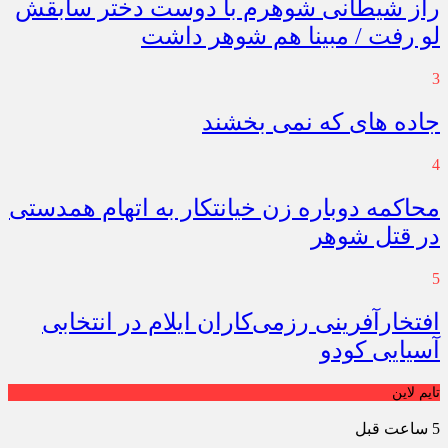
راز شیطانی شوهرم با دوست دختر سابقش
لو رفت / مبینا هم شوهر داشت
3
جاده های که نمی بخشند
4
محاکمه دوباره زن خیانتکار به اتهام همدستی
در قتل شوهر
5
افتخارآفرینی رزمی‌کاران ایلام در انتخابی
آسیایی کودو
تایم لاین
5 ساعت قبل