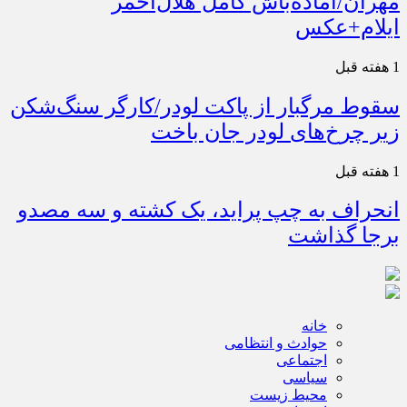
مهران/آماده‌باش کامل هلال‌احمر
ایلام+عکس
1 هفته قبل
سقوط مرگبار از پاکت لودر/کارگر سنگ‌شکن
زیر چرخ‌های لودر جان باخت
1 هفته قبل
انحراف به چپ پراید، یک کشته و سه مصدو
برجا گذاشت
خانه
حوادث و انتظامی
اجتماعی
سیاسی
محیط زیست