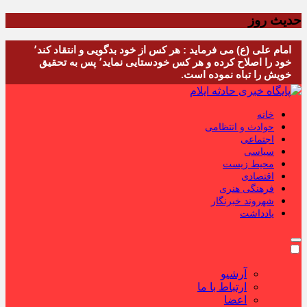
حدیث روز
امام علی (ع) می فرماید : هر کس از خود بدگویی و انتقاد کند٬
خود را اصلاح کرده و هر کس خودستایی نماید٬ پس به تحقیق
خویش را تباه نموده است.
خانه
حوادث و انتظامی
اجتماعی
سیاسی
محیط زیست
اقتصادی
فرهنگی هنری
شهروند خبرنگار
یادداشت
آرشیو
ارتباط با ما
اعضا