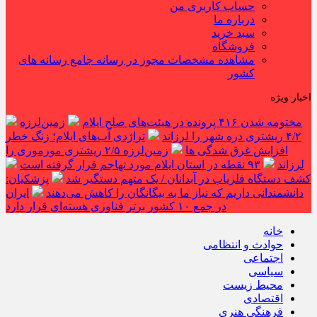
حساب کاربری من
درباره ما
سبد خرید
فروشگاه
مشاهده مشخصات مجوز در رسانه جامع رسانه های
کشور
اخبار ویژه
مختومه شدن ۴۱۶ پرونده در هیئت‌های صلح ایلام
زمین‌لرزه
۴/۲ ریشتری دره شهر را لرزاند
تراژدی آب‌های ایلام؛ زنگ خطر
افزایش غرق شدگی ها
زمین‌لرزه ۲/۵ ریشتری مورموری را
لرزاند
۹۳ نقطه در استان ایلام مورد تهاجم قرار گرفته است
کشف دستگاه فلزیاب در آبدانان / یک متهم دستگیر شد
پزشکیان:
دانشمندانی داریم که نیاز ما به بیگانگان را کاهش می‌دهند
ایران
در جمع ۱۰ کشور برتر فناوری هسته‌ای قرار دارد
خانه
حوادث و انتظامی
اجتماعی
سیاسی
محیط زیست
اقتصادی
فرهنگی هنری