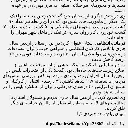
مسیرها و محورهای مواصلاتی منتهی به مرز مهران را بر عهده
داشتند.
وی در بخش دیگری از سخنان خود گفت: همچنین مسئله ترافیک
یکی دیگر از ماموریت‌های پلیس بود که در این رابطه نیز تعداد ۹۰
گشت پلیس راه در محورهای مواصلاتی و ۵۰ گشت پیاده و تعداد ۳۰
گشت خودرویی کار روان سازی ترافیک در داخل شهر مهران را
انجام دادند.
فرمانده انتظامی استان عنوان کرد: در این راستا در اربعین سال
جاری با تلاش کارکنان انتظامی و همراهی خوب زائران تصادفات
در محورهای مواصلاتی استان ۴٠ درصد و تصادفات فوتی نیز ۲۳
درصد کاهش یافت.
سردار سلمانی با تاکید بر اینکه بخشی از این موفقیت ناشی از
اصلاح زیرساخت‌های جاده‌ای بود، گفت: یکی از افتخارات پلیس در
اربعین امسال افزایش رضایتمندی مردم بود که با بررسی تماس‌های
مردمی با سامانه ۱۹۷ شاهد کاهش ۷۹ درصدی انتقاد از کارکنان و
به تبع آن افزایش ۴۰ درصدی قدردانی زائران از عملکرد پلیس را در
استان شاهد بودیم.
وی تصریح کرد: در اربعین سال جاری مردم و مسئولان استان با
ایجاد بسترهای لازم به منظور استقبال از زائران حماسه‌ای دیگر
خلق کردند.
انتهای پیام/سعد حمیدی کیا
لینک کوتاه :
https://hadeseilam.ir/?p=22865