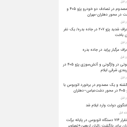
۳ مصدوم در تصادف دو خودرو پژو ۴۰۵ و
ت در محور دهلران-مهران
انحراف شدید پژو ۲۰۷ در جاده بدره/ یک نفر
ن باخت
راف مرگبار پراید در جاده بدره
۳فوتی در واژگونی و آتش‌سوزی پژو ۴۰۵ در
بندی شرقی ایلام
 کشته و یک مصدوم در برخورد اتوبوس با
اس–دهلران
گوی دولت وارد ایلام شد
استقرار ۷۱۴ دستگاه اتوبوس در پایانه برکت
ان برای بازگشت زائران اربعین+تصاویر