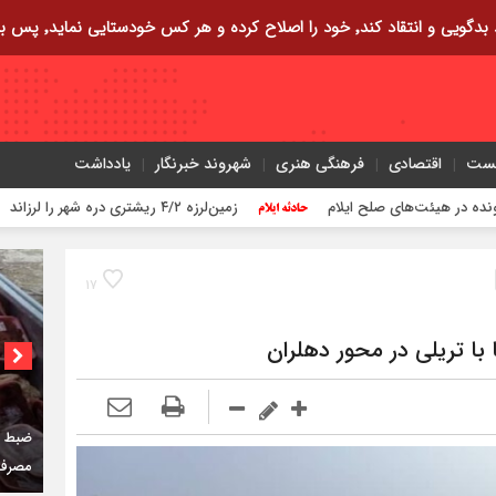
ایی نماید٬ پس به تحقیق خویش را تباه نموده است.
یست
اقتصادی
فرهنگی هنری
شهروند خبرنگار
یادداشت
زمین‌لرزه ۴/۲ ریشتری دره شهر را لرزاند
۱۷
 با تریلی در محور دهلران
کمربن