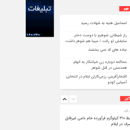
 مهم
اسماعیل هنیه به شهادت رسید
راز شیطانی شوهرم با دوست دختر
سابقش لو رفت / مبینا هم شوهر داشت
جاده های که نمی بخشند
محاکمه دوباره زن خیانتکار به اتهام
همدستی در قتل شوهر
افتخارآفرینی رزمی‌کاران ایلام در انتخابی
آسیایی کودو
این
ضبط ۳۱۰ کیلوگرم فرآورده خام دامی غیرقابل
ف در ایلام