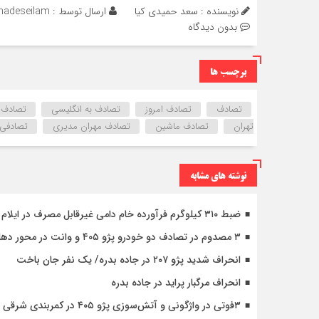
نویسنده : سعد حمیدی کیا
ارسال توسط :
hadeseilam
بدون دیدگاه
برچسب ها
تصادف
تصادف امروز
تصادف به انگلیسی
تصادف پ
تهران
تصادف ماشین
تصادف مهران مدیری
تصادفی 
نوشته های مشابه
ضبط ۳۱۰ کیلوگرم فرآورده خام دامی غیرقابل مصرف در ایلام
۳ مصدوم در تصادف دو خودرو پژو ۴۰۵ و وانت در محور دهلران-مهران
انحراف شدید پژو ۲۰۷ در جاده بدره/ یک نفر جان باخت
انحراف مرگبار پراید در جاده بدره
۳فوتی در واژگونی و آتش‌سوزی پژو ۴۰۵ در کمربندی شرقی ایلام