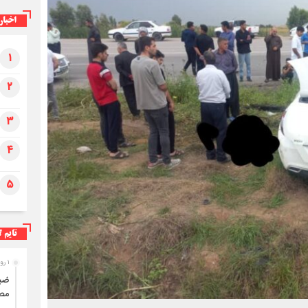
اخبار
۱
ضبط ۳۱۰ کیلوگرم فرآورده خام دامی غیرقابل
۲
مصرف در ایلام
۳
۴
۵
تایم ل
۱ روز قبل
مصر