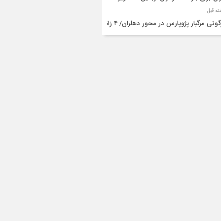
واژگونی مرگبار پژوپارس در محور دهلران/ ۴ زائر
عین جان باختند
شته و یک مصدوم در حادثه مرگبار واژگونی
رو پژو پارس در دهلران
قال هوایی زائر اربعین از ایلام به تهران
۳ فوتی و ۲ مصدوم در تصادف مرگبار در
انان
دف مرگبار پراید و تیبا در محور آبدانان/سه
 جان باختند
انتقال ۱۵ زائر حادثه‌دیده از عراق به مرز مهران/
ده‌باش کامل هلال‌احمر ایلام+عکس