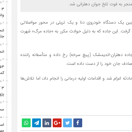
۲ روز قبل
منجر به فوت تلخ جوان دهلرانی شد.
وان
ین یک دستگاه خودروی دنا و یک تریلی در محور مواصلاتی
۲ روز قبل
ا گرفت. این جاده که به دلیل حوادث مکرر به «جاده مرگ» شهرت
جا
۲ روز قبل
انح
جاده دهلران-اندیمشک (پیچ سرخه) رخ داده و متأسفانه راننده
۳ روز قبل
تصادف جان خود را از دست داده است.
کمر
اعزام شد و اقدامات اولیه درمانی را انجام داد، اما تلاش‌ها
۶ روز قبل
۳
پژو ۴۰۵ در محور دشت‌عب
۶ روز قبل
سخن
۱ هفته قبل
مهر