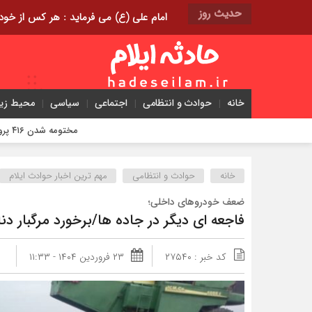
حدیث روز
امام علی (ع) می فرماید : هر کس از خود بدگویی و انتقاد کند٬ خود را اصلاح کرده و هر کس خودست
خانه
حوادث و انتظامی
اجتماعی
سیاسی
محیط ز
مختومه شدن ۴۱۶ پرونده در هیئت‌های صلح ایلام
خانه
حوادث و انتظامی
مهم ترین اخبار حوادث ایلام
ضعف خودروهای داخلی؛
فاجعه ای دیگر در جاده ها/برخورد مرگبار دنا
کد خبر : ۲۷۵۴۰
۲۳ فروردین ۱۴۰۴ - ۱۱:۳۳