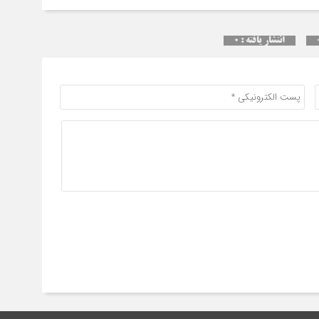
سقو
چرخ
انتشار یافته : ۰