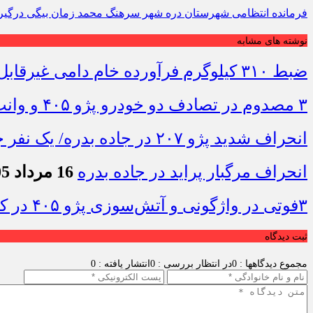
فرمانده انتظامی شهرستان دره شهر سرهنگ محمد زمان بیگی درگیر
نوشته های مشابه
ضبط ۳۱۰ کیلوگرم فرآورده خام دامی غیرقابل مصرف در ایلام
۳ مصدوم در تصادف دو خودرو پژو ۴۰۵ و وانت در محور دهلران-مهران
انحراف شدید پژو ۲۰۷ در جاده بدره/ یک نفر جان باخت
انحراف مرگبار پراید در جاده بدره
16 مرداد 1405 - 10:19
۳فوتی در واژگونی و آتش‌سوزی پژو ۴۰۵ در کمربندی شرقی ایلام
ثبت دیدگاه
مجموع دیدگاهها : 0
در انتظار بررسی : 0
انتشار یافته : 0