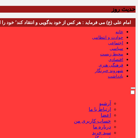
حدیث روز
امام علی (ع) می فرماید : هر کس از خود بدگویی و انتقاد کند٬ خود را اصلاح کرده و هر کس خودستایی نماید٬ پس به تحقیق خویش را تباه نموده است.
خانه
حوادث و انتظامی
اجتماعی
سیاسی
محیط زیست
اقتصادی
فرهنگی هنری
شهروند خبرنگار
یادداشت
آرشیو
ارتباط با ما
اعضا
حساب کاربری من
درباره ما
سبد خرید