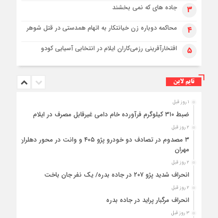
جاده های که نمی بخشند
۳
محاکمه دوباره زن خیانتکار به اتهام همدستی در قتل شوهر
۴
افتخارآفرینی رزمی‌کاران ایلام در انتخابی آسیایی کودو
۵
تایم لاین
۱ روز قبل
ضبط ۳۱۰ کیلوگرم فرآورده خام دامی غیرقابل مصرف در ایلام
۲ روز قبل
۳ مصدوم در تصادف دو خودرو پژو ۴۰۵ و وانت در محور دهلران-
مهران
۲ روز قبل
انحراف شدید پژو ۲۰۷ در جاده بدره/ یک نفر جان باخت
۲ روز قبل
انحراف مرگبار پراید در جاده بدره
۳ روز قبل