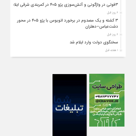
۳فوتی در واژگونی و آتش‌سوزی پژو ۴۰۵ در کمربندی شرقی ایلام
۶ روز قبل
۳ کشته و یک مصدوم در برخورد اتوبوس با پژو ۴۰۵ در محور
دشت‌عباس–دهلران
۶ روز قبل
سخنگوی دولت وارد ایلام شد
۱ هفته قبل
استقرار ۷۱۴ دستگاه اتوبوس در پایانه برکت مهران برای بازگشت
زائران اربعین+تصاویر
۱ هفته قبل
واژگونی مرگبار پژوپارس در محور دهلران/ ۴ زائر اربعین جان باختند
۱ هفته قبل
۴کشته و یک مصدوم در حادثه مرگبار واژگونی خودرو پژو پارس در
دهلران
۱ هفته قبل
انتقال هوایی زائر اربعین از ایلام به تهران
۱ هفته قبل
۳ فوتی و ۲ مصدوم در تصادف مرگبار در آبدانان