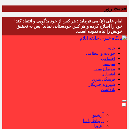
حدیث روز
امام علی (ع) می فرماید : هر کس از خود بدگویی و انتقاد کند٬
خود را اصلاح کرده و هر کس خودستایی نماید٬ پس به تحقیق
خویش را تباه نموده است.
خانه
حوادث و انتظامی
اجتماعی
سیاسی
محیط زیست
اقتصادی
فرهنگی هنری
شهروند خبرنگار
یادداشت
آرشیو
ارتباط با ما
اعضا