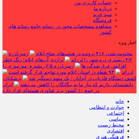
حساب کاربری من
درباره ما
سبد خرید
فروشگاه
مشاهده مشخصات مجوز در رسانه جامع رسانه های
کشور
اخبار ویژه
مختومه شدن ۴۱۶ پرونده در هیئت‌های صلح ایلام
زمین‌لرزه
۴/۲ ریشتری دره شهر را لرزاند
تراژدی آب‌های ایلام؛ زنگ خطر
افزایش غرق شدگی ها
زمین‌لرزه ۲/۵ ریشتری مورموری را
لرزاند
۹۳ نقطه در استان ایلام مورد تهاجم قرار گرفته است
کشف دستگاه فلزیاب در آبدانان / یک متهم دستگیر شد
پزشکیان:
دانشمندانی داریم که نیاز ما به بیگانگان را کاهش می‌دهند
ایران
در جمع ۱۰ کشور برتر فناوری هسته‌ای قرار دارد
خانه
حوادث و انتظامی
اجتماعی
سیاسی
محیط زیست
اقتصادی
فرهنگی هنری