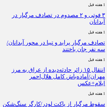
1 هفته قبل
۳ فوتی و ۲ مصدوم در تصادف مرگبار در
آبدانان
1 هفته قبل
تصادف مرگبار پراید و تیبا در محور آبدانان/
سه نفر جان باختند
1 هفته قبل
انتقال ۱۵ زائر حادثه‌دیده از عراق به مرز
مهران/آماده‌باش کامل هلال‌احمر
ایلام+عکس
1 هفته قبل
سقوط مرگبار از پاکت لودر/کارگر سنگ‌شکن