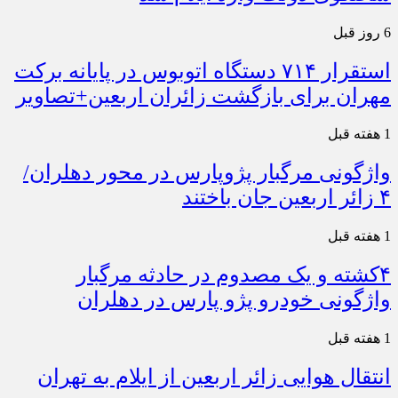
6 روز قبل
استقرار ۷۱۴ دستگاه اتوبوس در پایانه برکت
مهران برای بازگشت زائران اربعین+تصاویر
1 هفته قبل
واژگونی مرگبار پژوپارس در محور دهلران/
۴ زائر اربعین جان باختند
1 هفته قبل
۴کشته و یک مصدوم در حادثه مرگبار
واژگونی خودرو پژو پارس در دهلران
1 هفته قبل
انتقال هوایی زائر اربعین از ایلام به تهران