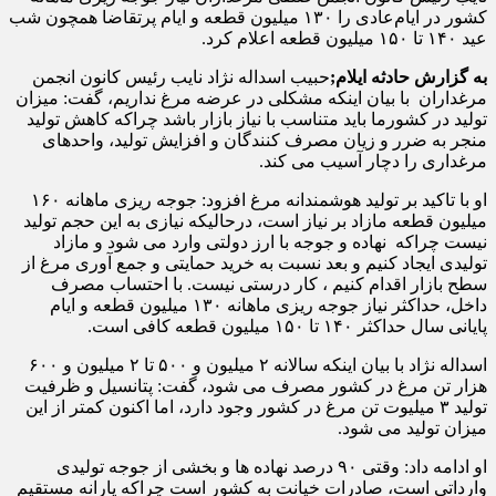
کشور در ایام‌عادی را ۱۳۰ میلیون قطعه و ایام پرتقاضا همچون شب
عید ۱۴۰ تا ۱۵۰ میلیون قطعه اعلام کرد.
به گزارش حادثه ایلام;
حبیب اسداله نژاد نایب رئیس کانون انجمن
مرغداران با بیان اینکه مشکلی در عرضه مرغ نداریم، گفت: میزان
تولید در کشورما باید متناسب با نیاز بازار باشد چراکه کاهش تولید
منجر به ضرر و زیان مصرف کنندگان و افزایش تولید، واحدهای
مرغداری را دچار آسیب می کند.
او با تاکید بر تولید هوشمندانه مرغ افزود: جوجه ریزی ماهانه ۱۶۰
میلیون قطعه مازاد بر نیاز است، درحالیکه نیازی به این حجم تولید
نیست چراکه نهاده و جوجه با ارز دولتی وارد می شود و مازاد
تولیدی ایجاد کنیم و بعد نسبت به خرید حمایتی و جمع آوری مرغ از
سطح بازار اقدام کنیم ، کار درستی نیست. با احتساب مصرف
داخل، حداکثر نیاز جوجه ریزی ماهانه ۱۳۰ میلیون قطعه و ایام
پایانی سال حداکثر ۱۴۰ تا ۱۵۰ میلیون قطعه کافی است.
اسداله نژاد با بیان اینکه سالانه ۲ میلیون و ۵۰۰ تا ۲ میلیون و ۶۰۰
هزار تن مرغ در کشور مصرف می شود، گفت: پتانسیل و ظرفیت
تولید ۳ میلیوت تن مرغ در کشور وجود دارد، اما اکنون کمتر از این
میزان تولید می شود.
او ادامه داد: وقتی ۹۰ درصد نهاده ها و بخشی از جوجه تولیدی
وارداتی است، صادرات خیانت به کشور است چراکه یارانه مستقیم