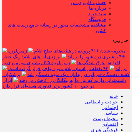
حساب کاربری من
درباره ما
سبد خرید
فروشگاه
مشاهده مشخصات مجوز در رسانه جامع رسانه های
کشور
اخبار ویژه
مختومه شدن ۴۱۶ پرونده در هیئت‌های صلح ایلام
زمین‌لرزه
۴/۲ ریشتری دره شهر را لرزاند
تراژدی آب‌های ایلام؛ زنگ خطر
افزایش غرق شدگی ها
زمین‌لرزه ۲/۵ ریشتری مورموری را
لرزاند
۹۳ نقطه در استان ایلام مورد تهاجم قرار گرفته است
کشف دستگاه فلزیاب در آبدانان / یک متهم دستگیر شد
پزشکیان:
دانشمندانی داریم که نیاز ما به بیگانگان را کاهش می‌دهند
ایران
در جمع ۱۰ کشور برتر فناوری هسته‌ای قرار دارد
خانه
حوادث و انتظامی
اجتماعی
سیاسی
محیط زیست
اقتصادی
فرهنگی هنری