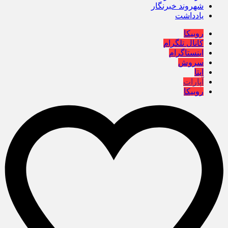
شهروند خبرنگار
یادداشت
روبیکا
کانال تلگرام
اینستاگرام
سروش
ایتا
آپارات
روبیکا