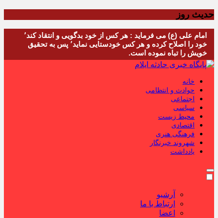
حدیث روز
امام علی (ع) می فرماید : هر کس از خود بدگویی و انتقاد کند٬
خود را اصلاح کرده و هر کس خودستایی نماید٬ پس به تحقیق
خویش را تباه نموده است.
خانه
حوادث و انتظامی
اجتماعی
سیاسی
محیط زیست
اقتصادی
فرهنگی هنری
شهروند خبرنگار
یادداشت
آرشیو
ارتباط با ما
اعضا