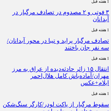
1 هفته قبل
۳ فوتی و ۲ مصدوم در تصادف مرگبار در
آبدانان
1 هفته قبل
تصادف مرگبار پراید و تیبا در محور آبدانان/
سه نفر جان باختند
1 هفته قبل
انتقال ۱۵ زائر حادثه‌دیده از عراق به مرز
مهران/آماده‌باش کامل هلال‌احمر
ایلام+عکس
1 هفته قبل
سقوط مرگبار از پاکت لودر/کارگر سنگ‌شکن