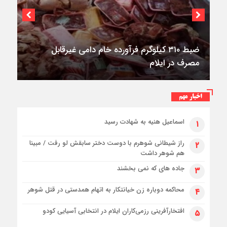
۳فوتی در واژگونی و آتش‌سوزی پژو ۴۰۵ در
کمربندی شرقی ایلام
اخبار مهم
اسماعیل هنیه به شهادت رسید
۱
راز شیطانی شوهرم با دوست دختر سابقش لو رفت / مبینا
۲
هم شوهر داشت
جاده های که نمی بخشند
۳
محاکمه دوباره زن خیانتکار به اتهام همدستی در قتل شوهر
۴
افتخارآفرینی رزمی‌کاران ایلام در انتخابی آسیایی کودو
۵