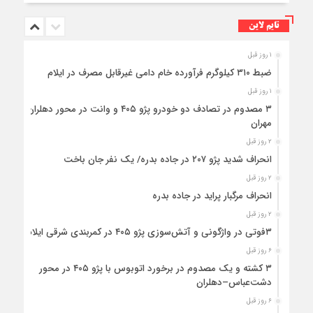
تایم لاین
۱ روز قبل
ضبط ۳۱۰ کیلوگرم فرآورده خام دامی غیرقابل مصرف در ایلام
۱ روز قبل
۳ مصدوم در تصادف دو خودرو پژو ۴۰۵ و وانت در محور دهلران-
مهران
۲ روز قبل
انحراف شدید پژو ۲۰۷ در جاده بدره/ یک نفر جان باخت
۲ روز قبل
انحراف مرگبار پراید در جاده بدره
۲ روز قبل
۳فوتی در واژگونی و آتش‌سوزی پژو ۴۰۵ در کمربندی شرقی ایلام
۶ روز قبل
۳ کشته و یک مصدوم در برخورد اتوبوس با پژو ۴۰۵ در محور
دشت‌عباس–دهلران
۶ روز قبل