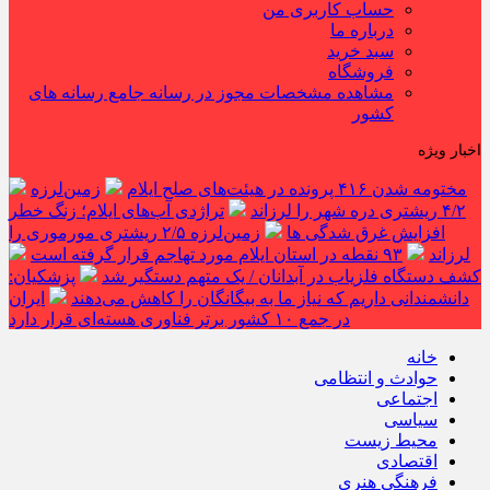
حساب کاربری من
درباره ما
سبد خرید
فروشگاه
مشاهده مشخصات مجوز در رسانه جامع رسانه های
کشور
اخبار ویژه
مختومه شدن ۴۱۶ پرونده در هیئت‌های صلح ایلام
زمین‌لرزه
۴/۲ ریشتری دره شهر را لرزاند
تراژدی آب‌های ایلام؛ زنگ خطر
افزایش غرق شدگی ها
زمین‌لرزه ۲/۵ ریشتری مورموری را
لرزاند
۹۳ نقطه در استان ایلام مورد تهاجم قرار گرفته است
کشف دستگاه فلزیاب در آبدانان / یک متهم دستگیر شد
پزشکیان:
دانشمندانی داریم که نیاز ما به بیگانگان را کاهش می‌دهند
ایران
در جمع ۱۰ کشور برتر فناوری هسته‌ای قرار دارد
خانه
حوادث و انتظامی
اجتماعی
سیاسی
محیط زیست
اقتصادی
فرهنگی هنری