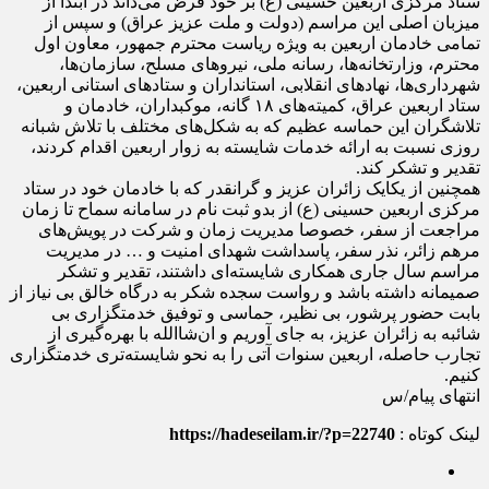
ستاد مرکزی اربعین حسینی (ع) بر خود فرض می‌داند در ابتدا از
میزبان اصلی این مراسم (دولت و ملت عزیز عراق) و سپس از
تمامی خادمان اربعین به ویژه ریاست محترم جمهور، معاون اول
محترم، وزارتخانه‌ها، رسانه ملی، نیرو‌های مسلح، سازمان‌ها،
شهرداری‌ها، نهاد‌های انقلابی، استانداران و ستاد‌های استانی اربعین،
ستاد اربعین عراق، کمیته‌های ۱۸ گانه، موکبداران، خادمان و
تلاشگران این حماسه عظیم که به شکل‌های مختلف با تلاش شبانه
روزی نسبت به ارائه خدمات شایسته به زوار اربعین اقدام کردند،
تقدیر و تشکر کند.
همچنین از یکایک زائران عزیز و گرانقدر که با خادمان خود در ستاد
مرکزی اربعین حسینی (ع) از بدو ثبت نام در سامانه سماح تا زمان
مراجعت از سفر، خصوصا مدیریت زمان و شرکت در پویش‌های
مرهم زائر، نذر سفر، پاسداشت شهدای امنیت و … در مدیریت
مراسم سال جاری همکاری شایسته‌ای داشتند، تقدیر و تشکر
صمیمانه داشته باشد و رواست سجده شکر به درگاه خالق بی نیاز از
بابت حضور پرشور، بی نظیر، حماسی و توفیق خدمتگزاری بی
شائبه به زائران عزیز، به جای آوریم و ان‌شاالله با بهره‌گیری از
تجارب حاصله، اربعین سنوات آتی را به نحو شایسته‌تری خدمتگزاری
کنیم.
انتهای پیام/س
لینک کوتاه :
https://hadeseilam.ir/?p=22740