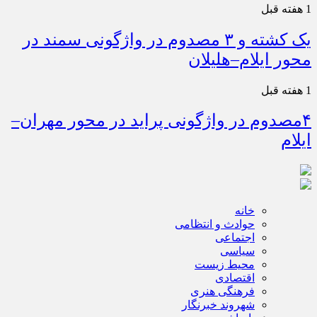
1 هفته قبل
یک کشته و ۳ مصدوم در واژگونی سمند در
محور ایلام–هلیلان
1 هفته قبل
۴مصدوم در واژگونی پراید در محور مهران–
ایلام
خانه
حوادث و انتظامی
اجتماعی
سیاسی
محیط زیست
اقتصادی
فرهنگی هنری
شهروند خبرنگار