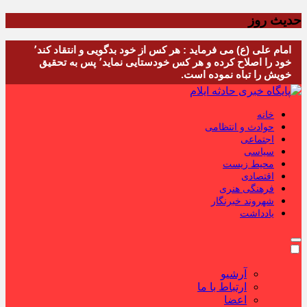
حدیث روز
امام علی (ع) می فرماید : هر کس از خود بدگویی و انتقاد کند٬
خود را اصلاح کرده و هر کس خودستایی نماید٬ پس به تحقیق
خویش را تباه نموده است.
خانه
حوادث و انتظامی
اجتماعی
سیاسی
محیط زیست
اقتصادی
فرهنگی هنری
شهروند خبرنگار
یادداشت
آرشیو
ارتباط با ما
اعضا