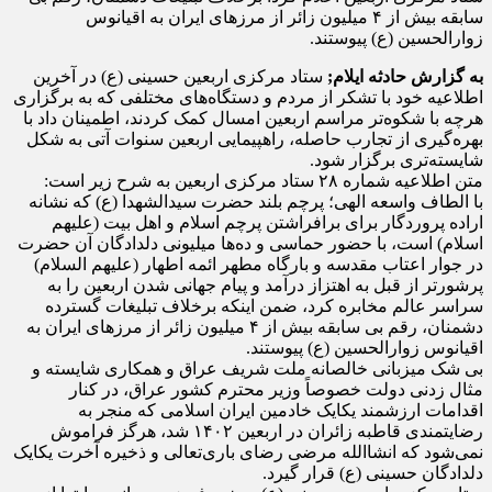
سابقه بیش از ۴ میلیون زائر از مرز‌های ایران به اقیانوس
زوارالحسین (ع) پیوستند.
به گزارش حادثه ایلام;
ستاد مرکزی اربعین حسینی (ع) در آخرین
اطلاعیه خود با تشکر از مردم و دستگاه‌های مختلفی که به برگزاری
هرچه با شکوه‌تر مراسم اربعین امسال کمک کردند، اطمینان داد با
بهره‌گیری از تجارب حاصله، راهپیمایی اربعین سنوات آتی به شکل
شایسته‌تری برگزار شود.
متن اطلاعیه شماره ۲۸ ستاد مرکزی اربعین به شرح زیر است:
با الطاف واسعه الهی؛ پرچم بلند حضرت سیدالشهدا (ع) که نشانه
اراده پروردگار برای برافراشتن پرچم اسلام و اهل بیت (علیهم
اسلام) است، با حضور حماسی و ده‌ها میلیونی دلدادگان آن حضرت
در جوار اعتاب مقدسه و بارگاه مطهر ائمه اطهار (علیهم السلام)
پرشورتر از قبل به اهتزاز درآمد و پیام جهانی شدن اربعین را به
سراسر عالم مخابره کرد، ضمن اینکه برخلاف تبلیغات گسترده
دشمنان، رقم بی سابقه بیش از ۴ میلیون زائر از مرز‌های ایران به
اقیانوس زوارالحسین (ع) پیوستند.
بی شک میزبانی خالصانه ملت شریف عراق و همکاری شایسته و
مثال زدنی دولت خصوصاً وزیر محترم کشور عراق، در کنار
اقدامات ارزشمند یکایک خادمین ایران اسلامی که منجر به
رضایتمندی قاطبه زائران در اربعین ۱۴۰۲ شد، هرگز فراموش
نمی‌شود که انشاالله مرضی رضای باری‌تعالی و ذخیره آخرت یکایک
دلدادگان حسینی (ع) قرار گیرد.