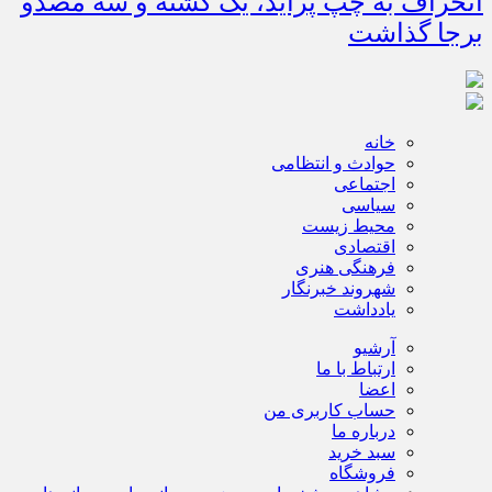
انحراف به چپ پراید، یک کشته و سه مصدو
برجا گذاشت
خانه
حوادث و انتظامی
اجتماعی
سیاسی
محیط زیست
اقتصادی
فرهنگی هنری
شهروند خبرنگار
یادداشت
آرشیو
ارتباط با ما
اعضا
حساب کاربری من
درباره ما
سبد خرید
فروشگاه