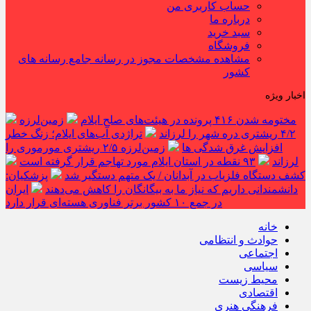
حساب کاربری من
درباره ما
سبد خرید
فروشگاه
مشاهده مشخصات مجوز در رسانه جامع رسانه های
کشور
اخبار ویژه
مختومه شدن ۴۱۶ پرونده در هیئت‌های صلح ایلام
زمین‌لرزه
۴/۲ ریشتری دره شهر را لرزاند
تراژدی آب‌های ایلام؛ زنگ خطر
افزایش غرق شدگی ها
زمین‌لرزه ۲/۵ ریشتری مورموری را
لرزاند
۹۳ نقطه در استان ایلام مورد تهاجم قرار گرفته است
کشف دستگاه فلزیاب در آبدانان / یک متهم دستگیر شد
پزشکیان:
دانشمندانی داریم که نیاز ما به بیگانگان را کاهش می‌دهند
ایران
در جمع ۱۰ کشور برتر فناوری هسته‌ای قرار دارد
خانه
حوادث و انتظامی
اجتماعی
سیاسی
محیط زیست
اقتصادی
فرهنگی هنری