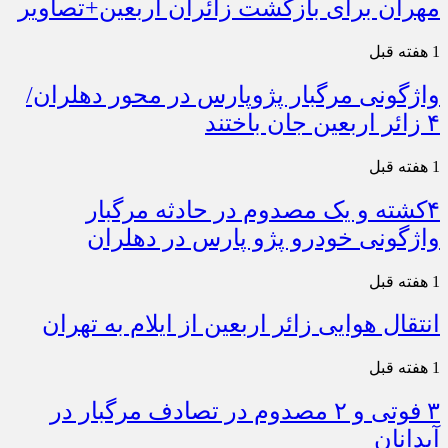
مهران برای بازگشت زائران اربعین+تصاویر
1 هفته قبل
واژگونی مرگبار پژوپارس در محور دهلران/
۴ زائر اربعین جان باختند
1 هفته قبل
۴کشته و یک مصدوم در حادثه مرگبار
واژگونی خودرو پژو پارس در دهلران
1 هفته قبل
انتقال هوایی زائر اربعین از ایلام به تهران
1 هفته قبل
۳ فوتی و ۲ مصدوم در تصادف مرگبار در
آبدانان