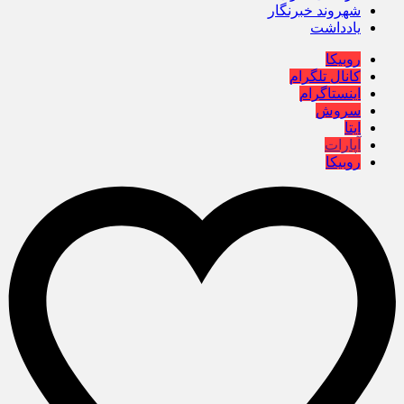
شهروند خبرنگار
یادداشت
روبیکا
کانال تلگرام
اینستاگرام
سروش
ایتا
آپارات
روبیکا