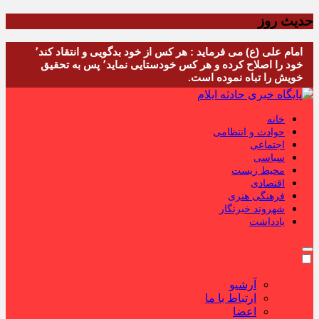
حدیث روز
امام علی (ع) می فرماید : هر کس از خود بدگویی و انتقاد کند٬
خود را اصلاح کرده و هر کس خودستایی نماید٬ پس به تحقیق
خویش را تباه نموده است.
خانه
حوادث و انتظامی
اجتماعی
سیاسی
محیط زیست
اقتصادی
فرهنگی هنری
شهروند خبرنگار
یادداشت
آرشیو
ارتباط با ما
اعضا