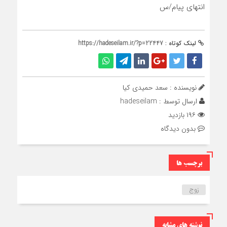
انتهای پیام/س
لینک کوتاه :
https://hadeseilam.ir/?p=22447
نویسنده : سعد حمیدی کیا
ارسال توسط :
hadeseilam
۱۹۶ بازدید
بدون دیدگاه
برچسب ها
زوج
نوشته های مشابه