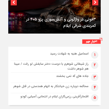
۳فوتی در واژگونی و آتش‌سوزی پژو ۴۰۵ در
کمربندی شرقی ایلام
اخبار مهم
اسماعیل هنیه به شهادت رسید
۱
راز شیطانی شوهرم با دوست دختر سابقش لو رفت / مبینا
۲
هم شوهر داشت
جاده های که نمی بخشند
۳
محاکمه دوباره زن خیانتکار به اتهام همدستی در قتل شوهر
۴
افتخارآفرینی رزمی‌کاران ایلام در انتخابی آسیایی کودو
۵