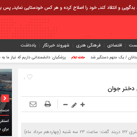
ایی نماید٬ پس به تحقیق خویش را تباه نموده است.
یست
اقتصادی
فرهنگی هنری
شهروند خبرنگار
یادداشت
 یک متهم دستگیر شد
پزشکیان: دانشمندانی داریم که نیاز ما به بیگانگا
۶
دختر جوان
اختصاص
برای ب
به گزارش حوادث ایلام; سرهنگ میررضا بهرامی رئیس کلانتری ۱۲۲ دربند گفت: ساعت ۲۳ سه شنبه (چهاردهم مرداد ماه)