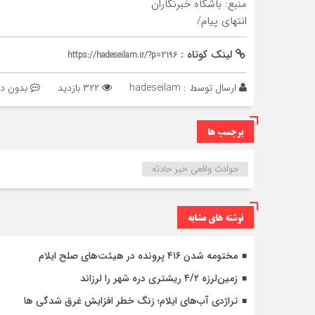
منبع: باشگاه خبرنگاران
انتهای پیام/
لینک کوتاه :
https://hadeseilam.ir/?p=2196
ارسال توسط :
hadeseilam
۳۲۲ بازدید
بدون دی
برچسب ها
حوادث واقعی خبر حادثه
نوشته های مشابه
مختومه شدن ۴۱۶ پرونده در هیئت‌های صلح ایلام
زمین‌لرزه ۴/۲ ریشتری دره شهر را لرزاند
تراژدی آب‌های ایلام؛ زنگ خطر افزایش غرق شدگی ها