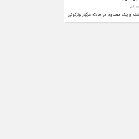
شته و یک مصدوم در حادثه مرگبار واژگونی
رو پژو پارس در دهلران
قال هوایی زائر اربعین از ایلام به تهران
۳ فوتی و ۲ مصدوم در تصادف مرگبار در
انان
دف مرگبار پراید و تیبا در محور آبدانان/سه
 جان باختند
انتقال ۱۵ زائر حادثه‌دیده از عراق به مرز مهران/
ده‌باش کامل هلال‌احمر ایلام+عکس
ط مرگبار از پاکت لودر/کارگر سنگ‌شکن زیر
‌های لودر جان باخت