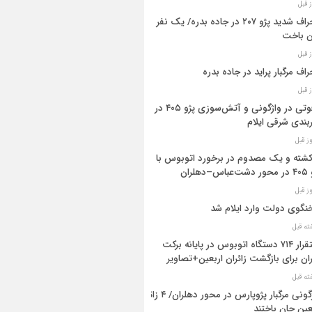
انحراف شدید پژو ۲۰۷ در جاده بدره/ یک نفر
ن باخت
راف مرگبار پراید در جاده بدره
۳فوتی در واژگونی و آتش‌سوزی پژو ۴۰۵ در
بندی شرقی ایلام
 کشته و یک مصدوم در برخورد اتوبوس با
اس–دهلران
گوی دولت وارد ایلام شد
استقرار ۷۱۴ دستگاه اتوبوس در پایانه برکت
ان برای بازگشت زائران اربعین+تصاویر
واژگونی مرگبار پژوپارس در محور دهلران/ ۴ زائر
عین جان باختند