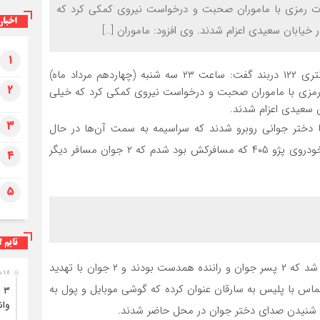
رت رمزی با ماموران صحبت و درخواست نیروی کمکی کرد که
اخبار
خیابان سعیدی اعزام شدند. وی افزود: ماموران […]
۱
سرهنگ میررضا بهرامی رئیس کلانتری ۱۲۲ دربند گفت: ساعت ۲۳ سه شنبه (چهاردهم مرداد ماه)
۲
رمزی با ماموران صحبت و درخواست نیروی کمکی کرد که خیلی
ن سعیدی اعزام شدند.
۳
گشت زنی در پارک با دختر جوانی روبرو شدند که سراسیمه به سمت آن‌ها در حال
دویدن بود، دختر جوان اعلام کرد که در میدان قدس سوار خودروی پژو ۴۰۵ که مسافرکش بود شدم که ۲ جوان مسافر دیگر
۴
۵
تایم ل
این مقام پلیسی ادامه داد: در اظهارات دختر جوان مشخص شد که ۲ پسر جوان و راننده همدست بودند و ۲ جوان با تهدید
۱۸ ساعت قبل
تماس با پلیس به سارقان عنوان کرده که گوشی موبایل و پول به
وان
 با شنیدن صدای دختر جوان در محل حاضر شدند.