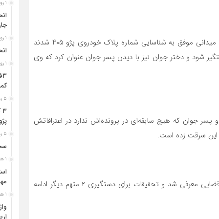
۱ روز قبل
جا
۱ روز قبل
رئیس کلانتری ۱۲۲ دربند اظهار داشت: ماموران در تحقیقات میدانی موفق به شناسایی شماره پلاک خودروی پژو ۴۰۵ شدند
انح
یر شود و دختر جوان نیز با دیدن پسر جوان عنوان کرد که وی
۱ روز قبل
کمر
۵ روز قبل
۳
سر جوان که هیچ سابقه‌ای در پرونده‌اش ندارد در اعترافاتش
پژو ۴۰۵ در محور دشت‌عب
۵ روز قبل
سخن
۱ هفته قبل
مهر
وی در پایان گفت: متهم برای سیر مراحل قانونی به مرجع قضایی معرفی شد و تحقیقات برای دستگیری ۲ متهم دیگر ادامه
۱ هفته قبل
ارب