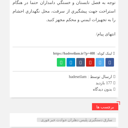
توجه به فصل تابستان و خستگي دامداران حتما در هنگام
استراحت جهت پيشگيري از سرقت، محل نگهداري احشام
را به تجهيزات ايمني و محکم مجهز کنيد.
انتهای پیام/
لینک کوتاه :
https://hadeseilam.ir/?p=408
ارسال توسط :
hadeseilam
177 بازدید
بدون دیدگاه
برچسب ها
سارق دستگیری پلیس دهلران حوادث خبر فوری