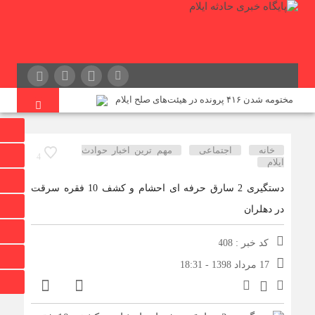
مختومه شدن ۴۱۶ پرونده در هیئت‌های صلح ایلام
زمین‌لرزه ۴/۲ ریشتری دره شهر را لرزاند
تراژدی آب‌های ایلام؛ زنگ خطر افزایش غرق شدگی ها
خانه
اجتماعی
مهم ترین اخبار حوادث
4
ایلام
زمین‌لرزه ۲/۵ ریشتری مورموری را لرزاند
دستگیری 2 سارق حرفه ای احشام و کشف 10 فقره سرقت
۹۳ نقطه در استان ایلام مورد تهاجم قرار گرفته است
در دهلران
کشف دستگاه فلزیاب در آبدانان / یک متهم دستگیر شد
پزشکیان: دانشمندانی داریم که نیاز ما به بیگانگان را کاهش
کد خبر : 408
می‌دهند
17 مرداد 1398 - 18:31
ایران در جمع ۱۰ کشور برتر فناوری هسته‌ای قرار دارد