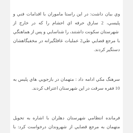
وي بيان داشت: در اين راستا ماموران با اقدامات فني و
پليسي، 2 سارق حرفه اي احشام را که در خارج از
شهرستان سکونت داشتند، را شناسايي و پس از هماهنگي
با مرجع قضایي طي2 عمليات غافلگيرانه در مخفيگاهشان
دستگير کردند.
سرهنگ مکي ادامه داد : متهمان در بازجويي هاي پليس به
10 فقره سرقت در اين شهرستان اعتراف کردند.
فرمانده انتظامي شهرستان دهلران با اشاره به تحويل
متهمان به مرجع قضایي از شهروندان درخواست کرد: با