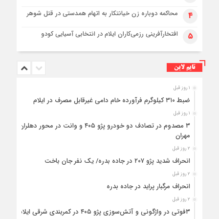
محاکمه دوباره زن خیانتکار به اتهام همدستی در قتل شوهر
۴
افتخارآفرینی رزمی‌کاران ایلام در انتخابی آسیایی کودو
۵
تایم لاین
۱ روز قبل
ضبط ۳۱۰ کیلوگرم فرآورده خام دامی غیرقابل مصرف در ایلام
۱ روز قبل
۳ مصدوم در تصادف دو خودرو پژو ۴۰۵ و وانت در محور دهلران-
مهران
۲ روز قبل
انحراف شدید پژو ۲۰۷ در جاده بدره/ یک نفر جان باخت
۲ روز قبل
انحراف مرگبار پراید در جاده بدره
۲ روز قبل
۳فوتی در واژگونی و آتش‌سوزی پژو ۴۰۵ در کمربندی شرقی ایلام