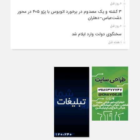
۶ روز قبل
۳ کشته و یک مصدوم در برخورد اتوبوس با پژو ۴۰۵ در محور
دشت‌عباس–دهلران
۶ روز قبل
سخنگوی دولت وارد ایلام شد
۱ هفته قبل
استقرار ۷۱۴ دستگاه اتوبوس در پایانه برکت مهران برای بازگشت
زائران اربعین+تصاویر
۱ هفته قبل
واژگونی مرگبار پژوپارس در محور دهلران/ ۴ زائر اربعین جان باختند
۱ هفته قبل
۴کشته و یک مصدوم در حادثه مرگبار واژگونی خودرو پژو پارس در
دهلران
۱ هفته قبل
انتقال هوایی زائر اربعین از ایلام به تهران
۱ هفته قبل
۳ فوتی و ۲ مصدوم در تصادف مرگبار در آبدانان
۱ هفته قبل