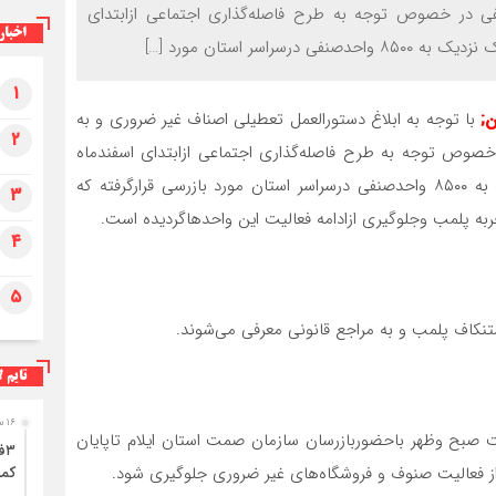
فی در خصوص توجه به طرح فاصله‌گذاری اجتماعی ازابتدای
اخبار
۱
ن;
با توجه به ابلاغ دستورالعمل تعطیلی اصناف غیر ضروری و به
۲
خصوص توجه به طرح فاصله‌گذاری اجتماعی ازابتدای اسفندماه
سال گذشته تاکنون طی اجرای ۹۲۰ گشت مشترک نزدیک به ۸۵۰۰ واحدصنفی درسراسر استان مورد بازرسی قرارگرفته که
۳
جربه پلمب وجلوگیری ازادامه فعالیت این واحدهاگردیده است.
۴
۵
استنکاف پلمب و به مراجع قانونی معرفی می‌شوند.
تایم ل
۱۶ ساعت قبل
بح وظهر باحضوربازرسان سازمان صمت استان ایلام تاپایان
ا از فعالیت صنوف و فروشگاه‌های غیر ضروری جلوگیری شود.
کمر