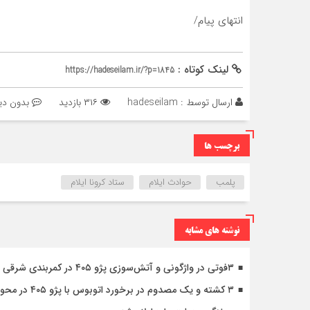
انتهای پیام/
لینک کوتاه :
https://hadeseilam.ir/?p=1845
ارسال توسط :
hadeseilam
۳۱۶ بازدید
بدون دی
برچسب ها
پلمب
حوادث ایلام
ستاد کرونا ایلام
نوشته های مشابه
۳فوتی در واژگونی و آتش‌سوزی پژو ۴۰۵ در کمربندی شرقی ایلام
۳ کشته و یک مصدوم در برخورد اتوبوس با پژو ۴۰۵ در محور دشت‌عباس–دهلران