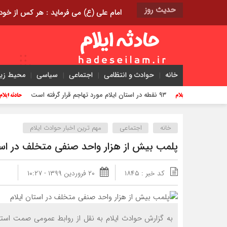
حدیث روز
امام علی (ع) می فرماید : هر کس از خود بدگویی و انتقاد کند٬ خود را اصلاح کرده و هر کس خودست
خانه
حوادث و انتظامی
اجتماعی
سیاسی
محیط ز
۹۳ نقطه در استان ایلام مورد تهاجم قرار گرفته است
کشف د
خانه
اجتماعی
مهم ترین اخبار حوادث ایلام
پلمب بیش از هزار واحد صنفی متخلف در است
کد خبر : ۱۸۴۵
۲۰ فروردین ۱۳۹۹ - ۱۰:۲۷
به گزارش حوادث ایلام به نقل از روابط عمومی صمت استا