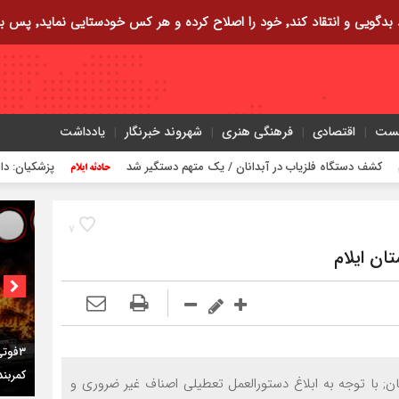
ایی نماید٬ پس به تحقیق خویش را تباه نموده است.
یست
اقتصادی
فرهنگی هنری
شهروند خبرنگار
یادداشت
ستگاه فلزیاب در آبدانان / یک متهم دستگیر شد
پزشکیان: دانشمندانی 
۷
ان ایلام
کمربن
ن; با توجه به ابلاغ دستورالعمل تعطیلی اصناف غیر ضروری و