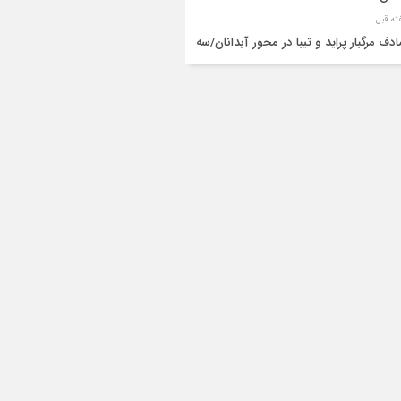
دف مرگبار پراید و تیبا در محور آبدانان/سه
 جان باختند
انتقال ۱۵ زائر حادثه‌دیده از عراق به مرز مهران/
ده‌باش کامل هلال‌احمر ایلام+عکس
ط مرگبار از پاکت لودر/کارگر سنگ‌شکن زیر
‌های لودر جان باخت
راف به چپ پراید، یک کشته و سه مصدو
ا گذاشت
برخورد پژو ۲۰۶ با عابر پیاده در چرداول جان
نفر را گرفت
یک کشته و ۴ مصدوم در تصادف پراید با
کتور در محور ایلام–هلیلان