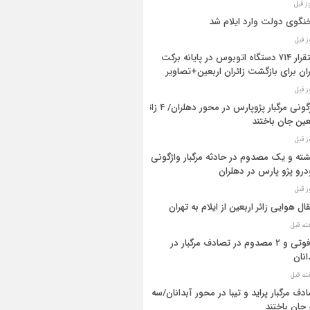
گوی دولت وارد ایلام شد
استقرار ۷۱۴ دستگاه اتوبوس در پایانه برکت
ان برای بازگشت زائران اربعین+تصاویر
واژگونی مرگبار پژوپارس در محور دهلران/ ۴ زائر
عین جان باختند
شته و یک مصدوم در حادثه مرگبار واژگونی
رو پژو پارس در دهلران
قال هوایی زائر اربعین از ایلام به تهران
۳ فوتی و ۲ مصدوم در تصادف مرگبار در
انان
دف مرگبار پراید و تیبا در محور آبدانان/سه
 جان باختند