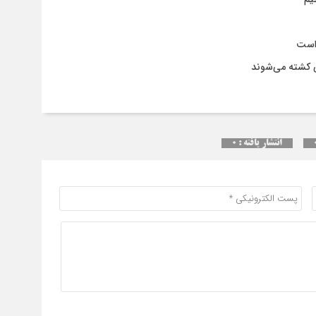
۱ هفته قبل
۴مصدوم در واژگونی پراید در محور مهران–ایلام
 است
ی کشته می‌شوند
انتشار یافته : ۰