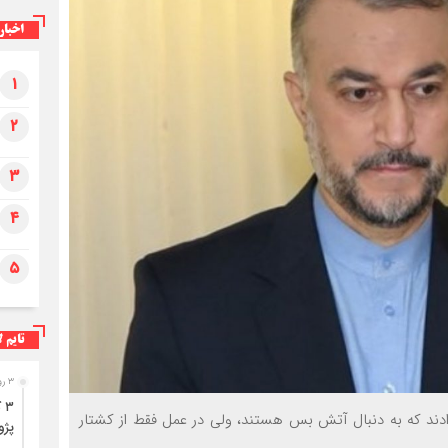
اخبار
۱
۲
۳
۴
۵
تایم ل
۳ روز قبل
۳
کایی‌ها در ۳ روز گذشته پیام دادند که به دنبال آتش بس هستند، ولی در عمل فقط از کشتار
پژو ۴۰۵ در محور دشت‌عب