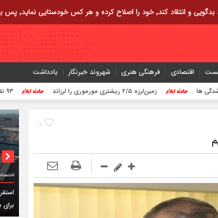
ایی نماید٬ پس به تحقیق خویش را تباه نموده است.
یست
اقتصادی
فرهنگی هنری
شهروند خبرنگار
یادداشت
زمین‌لرزه ۲/۵ ریشتری مورموری را لرزاند
۹۳ نقطه در استان ایلام مورد تهاجم قرار گرفته است
۱۹
م
اختصاص
برای ب