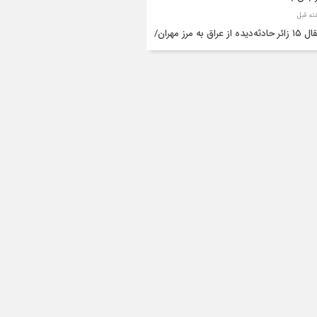
انتقال ۱۵ زائر حادثه‌دیده از عراق به مرز مهران/
ده‌باش کامل هلال‌احمر ایلام+عکس
ط مرگبار از پاکت لودر/کارگر سنگ‌شکن زیر
‌های لودر جان باخت
راف به چپ پراید، یک کشته و سه مصدو
ا گذاشت
برخورد پژو ۲۰۶ با عابر پیاده در چرداول جان
نفر را گرفت
یک کشته و ۴ مصدوم در تصادف پراید با
کتور در محور ایلام–هلیلان
یک کشته و ۳ مصدوم در واژگونی سمند در
ر ایلام–هلیلان