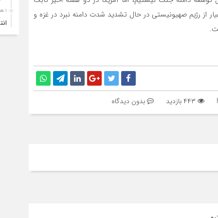
۱ هفته قبل
یار از رژیم صهیونیستی در حال تشدید شدت دامنه نبرد در غزه و
ت.
آما
۱ هفته قبل
سقو
چرخ
۱ هفته قبل
انح
۴۴۳ بازدید
بدون دیدگاه
برج
۱ هفته قبل
یک 
۱ هفته قبل
ترا
۱ هفته قبل
محو
یم