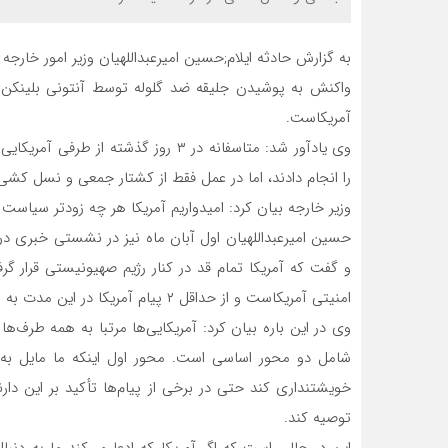
واکنش به پوشیدن جلیقه ضد گلوله توسط آنتونی بلینکن 
آمریکاست.
وی یادآور شد: متاسفانه در ۳ روز گذشت
را انجام دادند، اما در عمل فقط از کشتار جمعی و نسل کشی
وزیر خارجه بیان کرد: امیدواریم آمریکا هر چه زودتر سیاست 
حسین امیرعبداللهیان اول آبان ماه نیز در نشستی خبری در 
و گفت که آمریکا تمام قد در کنار رژیم صهیونیستی قرار گ
امنیتی آمریکاست و از حداقل ۲ پیام آمریکا در این مدت به ایران خبر داد.
وی در این باره بیان کرد: آمریکایی‌ها مرتبا به همه طرف‌ها پی
شامل دو محور اساسی است. محور اول اینکه ما مایل به 
خویشتنداری کند حتی در برخی از پیام‌ها تأکید بر این دار
توصیه کند.
این در حالی است که اگر آمریکا که ادعا می‌کند ما به دنب