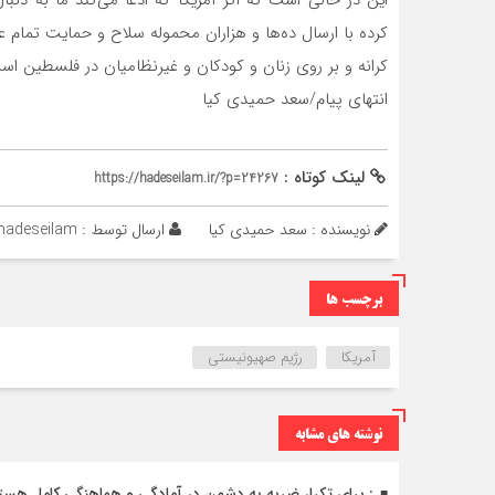
کرده با ارسال ده‌ها و هزاران محموله سلاح و حمایت تمام ع
کرانه و بر روی زنان و کودکان و غیرنظامیان در فلسطین اس
انتهای پیام/سعد حمیدی کیا
لینک کوتاه :
https://hadeseilam.ir/?p=24267
نویسنده : سعد حمیدی کیا
ارسال توسط :
hadeseilam
برچسب ها
آمریکا
رژیم صهیونیستی
نوشته های مشابه
: برای تکرار ضربه به دشمن در آمادگی و هماهنگی کامل هست