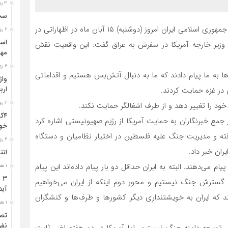
۳ روز قبل
سخن
به گزارش حادثه ایلام;حسین امیرعبداللهیان وزیر امور خارجه جمهوری اسلامی ایران امروز (دوشنبه) ۱۵ آبان ماه در اظهاراتی در
۶ روز قبل
وزیر خارجه آمریکا در سفرش به عراق گفت: این واقعیت نقش
مهر
۶ روز قبل
ه از طرفی آمریکایی‌ها به ما پیام دادند که ما به دنبال آتش‌بس هستیم و اقداماتی
ارب
 در غزه حمایت کردند.
۶ روز قبل
خود را تغییر دهد و از طرف اشغالگر حمایت نکند.
۴ک
جمع خبرنگاران به حمایت آمریکا از رژیم صهیونیستی اشاره کرد
خود
رفته و مدیریت جنگ علیه فلسطین در اختیار نظامیان و دستگاه
۶ روز قبل
انت
ام می‌دهند. البته به ایران حداقل دو بار پیام داده‌اند این پیام
۱ هفته قبل
گسترش جنگ نیستیم و محور دوم اینکه از ایران می‌خواهیم
آبد
ند که ایران به خویشتنداری دیگر کشور‌ها و طرف‌ها و کنشگران
۱ هفته قبل
تصا
نفر
ال توسعه دامنه جنگ نیستیم، اما آمریکا در دو هفته اخیر ثابت