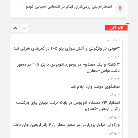
افتخارآفرینی رزمی‌کاران ایلام در انتخابی آسیایی کودو
۵
تایم لاین
۶ ساعت قبل
۳فوتی در واژگونی و آتش‌سوزی پژو ۴۰۵ در کمربندی شرقی ایلام
۳ روز قبل
۳ کشته و یک مصدوم در برخورد اتوبوس با پژو ۴۰۵ در محور
دشت‌عباس–دهلران
۳ روز قبل
سخنگوی دولت وارد ایلام شد
۶ روز قبل
استقرار ۷۱۴ دستگاه اتوبوس در پایانه برکت مهران برای بازگشت
زائران اربعین+تصاویر
۶ روز قبل
واژگونی مرگبار پژوپارس در محور دهلران/ ۴ زائر اربعین جان باختند
۶ روز قبل