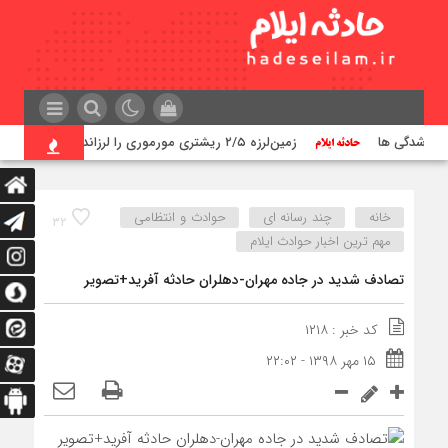
رق شدگی ها
زمین‌لرزه ۲/۵ ریشتری مورموری را لرزاند
۹۳ نقطه در استان ایلام مورد تهاجم قرار گر
خانه
چند رسانه ای
حوادث و انتظامی
۳۲
مهم ترین اخبار حوادث ایلام
تصادف شدید در جاده مهران-دهلران حادثه آفرید+تصویر
کد خبر : ۱۲۱۸
۱۵ مهر ۱۳۹۸ - ۲۲:۰۲