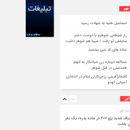
ازگشت زائران اربعین+تصاویر
 مهم
اسماعیل هنیه به شهادت رسید
راز شیطانی شوهرم با دوست دختر
سابقش لو رفت / مبینا هم شوهر داشت
جاده های که نمی بخشند
محاکمه دوباره زن خیانتکار به اتهام
همدستی در قتل شوهر
افتخارآفرینی رزمی‌کاران ایلام در انتخابی
آسیایی کودو
این
انحراف شدید پژو ۲۰۷ در جاده بدره/ یک نفر
ن باخت