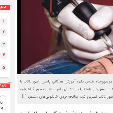
برای ب
اخبار
۳فوتی در واژگونی و آتش‌سوزی پژو ۴۰۵ در
۱
کمربندی شرقی ایلام
۲
۳
۴
۵
 موسوی‌پناه رئیس دایره آموزش همگانی پلیس راهور فاتب با
تایم ل
ای مشهود و نامتعارف باشد، این امر مانع از صدور گواهینامه
ر فاتب تصریح کرد: چنانچه فردی خالکوبی‌های مشهود […]
۷ ساعت قبل
جا