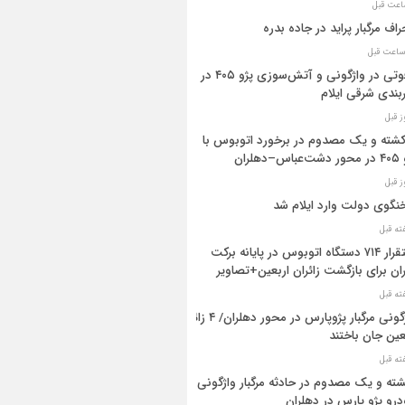
راف مرگبار پراید در جاده بدره
۳فوتی در واژگونی و آتش‌سوزی پژو ۴۰۵ در
بندی شرقی ایلام
 کشته و یک مصدوم در برخورد اتوبوس با
اس–دهلران
گوی دولت وارد ایلام شد
استقرار ۷۱۴ دستگاه اتوبوس در پایانه برکت
ان برای بازگشت زائران اربعین+تصاویر
واژگونی مرگبار پژوپارس در محور دهلران/ ۴ زائر
عین جان باختند
شته و یک مصدوم در حادثه مرگبار واژگونی
رو پژو پارس در دهلران