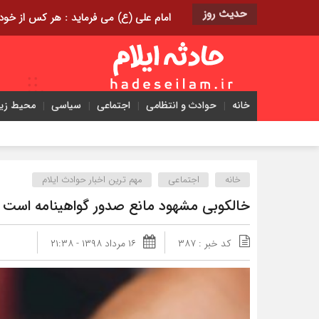
حدیث روز
امام علی (ع) می فرماید : هر کس از خود بدگویی و انتقاد کند٬ خود را اصلاح کرده و هر کس خودست
خانه
حوادث و انتظامی
اجتماعی
سیاسی
محیط ز
خانه
اجتماعی
مهم ترین اخبار حوادث ایلام
خالکوبی مشهود مانع صدور گواهینامه است
کد خبر : ۳۸۷
۱۶ مرداد ۱۳۹۸ - ۲۱:۳۸