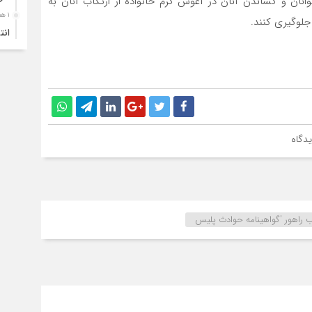
جوانان و کشاندن آنان در آغوش گرم خانواده از ارتکاب آنان به
۱ هفته قبل
جلوگیری کنند.
انت
۱ هفته قبل
آبد
۱ هفته قبل
تصا
نفر
دگاه
۱ هفته قبل
آما
۱ هفته قبل
 راهور 'گواهینامه حوادث پلیس
سقو
چرخ
۱ هفته قبل
انح
برج
۱ هفته قبل