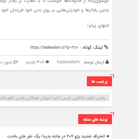
موسوی‌پناه از خانواده‌ها خواست تا با نظارت بر رفتار نو
چنین رفتارها و خودزنی‌هایی بر روی بدن خود فرزندان خود 
انتهای پیام/
لینک کوتاه :
https://hadeseilam.ir/?p=387
ارسال توسط :
hadeseilam
۳۰۸ بازدید
بدون دی
برچسب ها
پلیس راهور خالکوبی رئیس دایره آموزش همگانی پلیس راهور فاتب
نوشته های مشابه
انحراف شدید پژو ۲۰۷ در جاده بدره/ یک نفر جان باخت