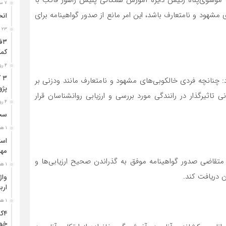
وسوی‌پناه رئیس دایره آموزش همگانی پلیس راهور فاتب با
۷ ساعت قبل
 مشهود و نامتعارف باشد، این امر مانع از صدور گواهینامه برای
انح
۲۳ ساعت قبل
کمر
۴ روز قبل
۳
چنانچه فردی خالکوبی‌های مشهود و نامتعارف مانند ودزنی بر
پژو ۴۰۵ در محور دشت‌عب
ی تاثیرگذار در رانندگی مورد بررسی و ارزیابی روانشناسان قرار
۴ روز قبل
سخن
۱ هفته قبل
مهر
 متقاضی صدور گواهینامه موفق به گذراندن صحیح ارزیابی‌ها و
۱ هفته قبل
ن دریافت کند.
ارب
۱ هفته قبل
۴ک
خود