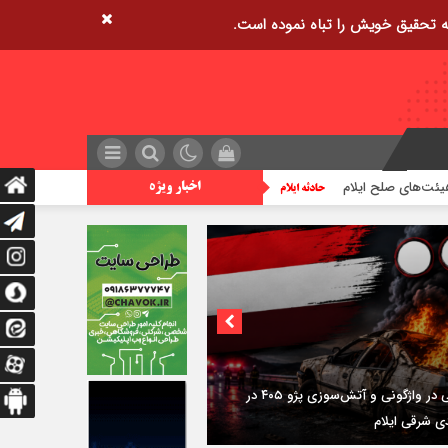
زمین‌لرزه ۴/۲ ریشتری دره شهر را لرزاند
تراژدی 
اخبار ویژه
ی؛
استقرار ۷۱۴ دستگاه اتوبوس در پایانه برکت مهران