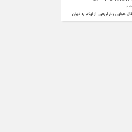
قال هوایی زائر اربعین از ایلام به تهران
۳ فوتی و ۲ مصدوم در تصادف مرگبار در
انان
دف مرگبار پراید و تیبا در محور آبدانان/سه
 جان باختند
انتقال ۱۵ زائر حادثه‌دیده از عراق به مرز مهران/
ده‌باش کامل هلال‌احمر ایلام+عکس
ط مرگبار از پاکت لودر/کارگر سنگ‌شکن زیر
‌های لودر جان باخت
راف به چپ پراید، یک کشته و سه مصدو
ا گذاشت