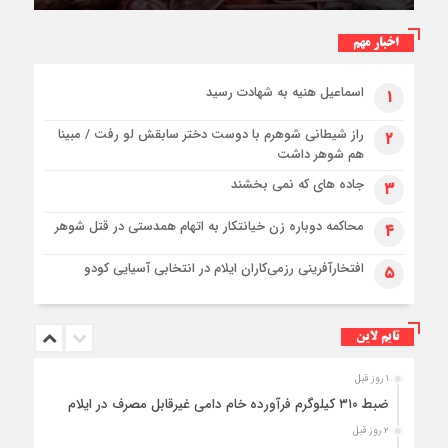
کمربندی شرقی ایلام
اخبار مهم
اسماعیل هنیه به شهادت رسید
۱
راز شیطانی شوهرم با دوست دختر سابقش لو رفت / مبینا
۲
هم شوهر داشت
جاده های که نمی بخشند
۳
محاکمه دوباره زن خیانتکار به اتهام همدستی در قتل شوهر
۴
افتخارآفرینی رزمی‌کاران ایلام در انتخابی آسیایی کودو
۵
تایم لاین
۱ روز قبل
ضبط ۳۱۰ کیلوگرم فرآورده خام دامی غیرقابل مصرف در ایلام
۲ روز قبل