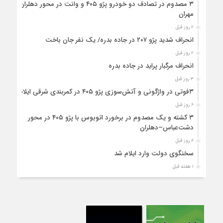
۳ مصدوم در تصادف دو خودرو پژو ۴۰۵ و وانت در محور دهلران-
مهران
۲ روز قبل
انحراف شدید پژو ۲۰۷ در جاده بدره/ یک نفر جان باخت
۲ روز قبل
انحراف مرگبار پراید در جاده بدره
۳ روز قبل
۳فوتی در واژگونی و آتش‌سوزی پژو ۴۰۵ در کمربندی شرقی ایلام
۶ روز قبل
۳ کشته و یک مصدوم در برخورد اتوبوس با پژو ۴۰۵ در محور
دشت‌عباس–دهلران
۶ روز قبل
سخنگوی دولت وارد ایلام شد
۱ هفته قبل
استقرار ۷۱۴ دستگاه اتوبوس در پایانه برکت مهران برای بازگشت
زائران اربعین+تصاویر
۱ هفته قبل
واژگونی مرگبار پژوپارس در محور دهلران/ ۴ زائر اربعین جان باختند