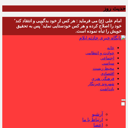
حدیث روز
امام علی (ع) می فرماید : هر کس از خود بدگویی و انتقاد کند٬
خود را اصلاح کرده و هر کس خودستایی نماید٬ پس به تحقیق
خویش را تباه نموده است.
خانه
حوادث و انتظامی
اجتماعی
سیاسی
محیط زیست
اقتصادی
فرهنگی هنری
شهروند خبرنگار
یادداشت
آرشیو
ارتباط با ما
اعضا