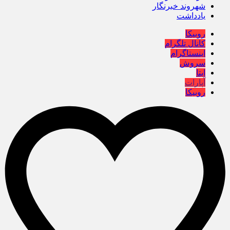
شهروند خبرنگار
یادداشت
روبیکا
کانال تلگرام
اینستاگرام
سروش
ایتا
آپارات
روبیکا