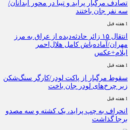
تصادف مرگبار پراید و تیبا در محور آبدانان/
سه نفر جان باختند
1 هفته قبل
انتقال ۱۵ زائر حادثه‌دیده از عراق به مرز
مهران/آماده‌باش کامل هلال‌احمر
ایلام+عکس
1 هفته قبل
سقوط مرگبار از پاکت لودر/کارگر سنگ‌شکن
زیر چرخ‌های لودر جان باخت
1 هفته قبل
انحراف به چپ پراید، یک کشته و سه مصدو
برجا گذاشت