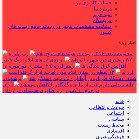
حساب کاربری من
درباره ما
سبد خرید
فروشگاه
مشاهده مشخصات مجوز در رسانه جامع رسانه های
کشور
اخبار ویژه
مختومه شدن ۴۱۶ پرونده در هیئت‌های صلح ایلام
زمین‌لرزه
۴/۲ ریشتری دره شهر را لرزاند
تراژدی آب‌های ایلام؛ زنگ خطر
افزایش غرق شدگی ها
زمین‌لرزه ۲/۵ ریشتری مورموری را
لرزاند
۹۳ نقطه در استان ایلام مورد تهاجم قرار گرفته است
کشف دستگاه فلزیاب در آبدانان / یک متهم دستگیر شد
پزشکیان:
دانشمندانی داریم که نیاز ما به بیگانگان را کاهش می‌دهند
ایران
در جمع ۱۰ کشور برتر فناوری هسته‌ای قرار دارد
خانه
حوادث و انتظامی
اجتماعی
سیاسی
محیط زیست
اقتصادی
فرهنگی هنری