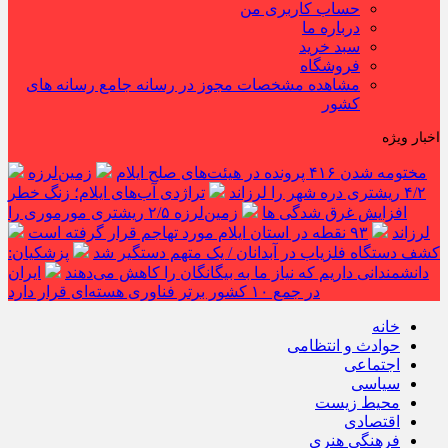
حساب کاربری من
درباره ما
سبد خرید
فروشگاه
مشاهده مشخصات مجوز در رسانه جامع رسانه های
کشور
اخبار ویژه
مختومه شدن ۴۱۶ پرونده در هیئت‌های صلح ایلام
زمین‌لرزه
۴/۲ ریشتری دره شهر را لرزاند
تراژدی آب‌های ایلام؛ زنگ خطر
افزایش غرق شدگی ها
زمین‌لرزه ۲/۵ ریشتری مورموری را
لرزاند
۹۳ نقطه در استان ایلام مورد تهاجم قرار گرفته است
کشف دستگاه فلزیاب در آبدانان / یک متهم دستگیر شد
پزشکیان:
دانشمندانی داریم که نیاز ما به بیگانگان را کاهش می‌دهند
ایران
در جمع ۱۰ کشور برتر فناوری هسته‌ای قرار دارد
خانه
حوادث و انتظامی
اجتماعی
سیاسی
محیط زیست
اقتصادی
فرهنگی هنری