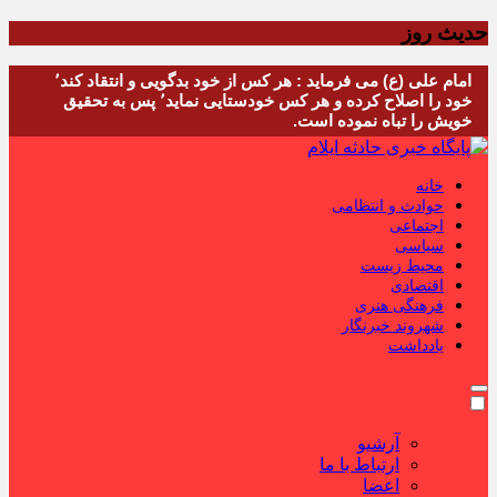
حدیث روز
امام علی (ع) می فرماید : هر کس از خود بدگویی و انتقاد کند٬
خود را اصلاح کرده و هر کس خودستایی نماید٬ پس به تحقیق
خویش را تباه نموده است.
خانه
حوادث و انتظامی
اجتماعی
سیاسی
محیط زیست
اقتصادی
فرهنگی هنری
شهروند خبرنگار
یادداشت
آرشیو
ارتباط با ما
اعضا