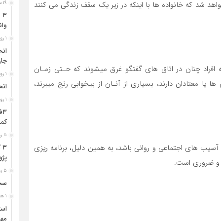
هد شد که خانواده ها با اینکه در زیر یک سقف زندگی می کنند
۱۹ ساعت قبل
وان
۱ روز قبل
جا
افراد چنان در اتاق های گفتگو غرق میشوند که حـتی زمـان
۱ روز قبل
ا یا معتادان دارند، بسیاری از آنـان از بیخوابی رنج میبرند،
انح
۱ روز قبل
کمر
۵ روز قبل
آسيب هاي اجتماعي و رواني باشد، به همين دليل، برنامه ريزي
۳
پژو ۴۰۵ در محور دشت‌عب
 و ضروري است.
۵ روز قبل
سخن
۱ هفته قبل
مهر