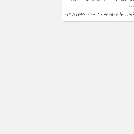
واژگونی مرگبار پژوپارس در محور دهلران/ ۴ زائر
عین جان باختند
شته و یک مصدوم در حادثه مرگبار واژگونی
رو پژو پارس در دهلران
قال هوایی زائر اربعین از ایلام به تهران
۳ فوتی و ۲ مصدوم در تصادف مرگبار در
انان
دف مرگبار پراید و تیبا در محور آبدانان/سه
 جان باختند
انتقال ۱۵ زائر حادثه‌دیده از عراق به مرز مهران/
ده‌باش کامل هلال‌احمر ایلام+عکس