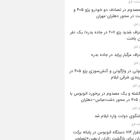
۳ مصدوم در تصادف دو خودرو پژو ۴۰۵ و
ت در محور دهلران-مهران
انحراف شدید پژو ۲۰۷ در جاده بدره/ یک نفر
ن باخت
راف مرگبار پراید در جاده بدره
۳فوتی در واژگونی و آتش‌سوزی پژو ۴۰۵ در
بندی شرقی ایلام
 کشته و یک مصدوم در برخورد اتوبوس با
اس–دهلران
گوی دولت وارد ایلام شد
استقرار ۷۱۴ دستگاه اتوبوس در پایانه برکت
ان برای بازگشت زائران اربعین+تصاویر