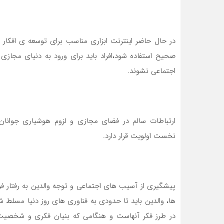
در حال حاضر اينترنت ابزاري مناسب براي توسعه ي افكا
صحيح استفاده شود،افراد بايد براي ورود به دنياي مجازي 
اجتماعي نشوند.
ارتباطات سالم در فضاي مجازي و لزوم هوشياري جوانان
نخست اولويت قرار دارد.
پيشگيري از آسيب هاي اجتماعي و توجه والدين به رفتار فر
ها، والدين بايد تا حدودي به فناوري هاي روز دنيا مسلط شده
در طرز فكر آنهاست و هنگامي كه بنيان فكري و شخصيت آ