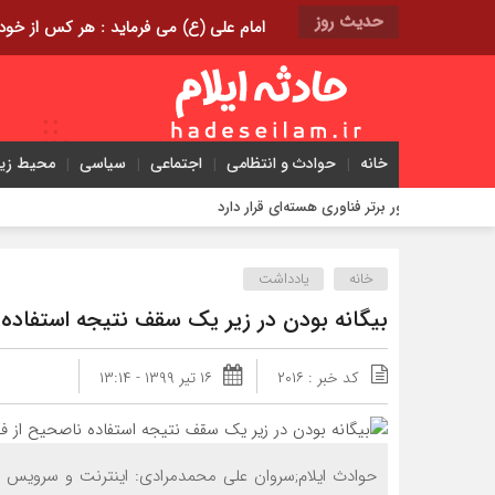
حدیث روز
امام علی (ع) می فرماید : هر کس از خود بدگویی و انتقاد کند٬ خود را اصلاح کرده و هر کس خودست
خانه
حوادث و انتظامی
اجتماعی
سیاسی
محیط ز
خانه
یادداشت
بیگانه بودن در زیر یک سقف نتیجه استفاد
کد خبر : ۲۰۱۶
۱۶ تیر ۱۳۹۹ - ۱۳:۱۴
حوادث ایلام;سروان علی محمدمرادی: اینترنت و سرویس ها