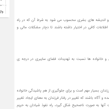
۱ هفته قبل
ارب
ر و انديشه هاي بشري محسوب مي شود به شرط آن كه در راه
۱ هفته قبل
اطلاعات كافي در اختيار داشته باشند تا دچار مشكلات مالي و
۴ک
خود
۱ هفته قبل
انت
۱ هفته قبل
 و خانواده ها نسبت به تهديدات فضاي سايبري در درجه ي
آبد
۱ هفته قبل
تصا
نفر
۱ هفته قبل
زندان بسيار مهم است و براي جلوگيري از هم پاشيدگي خانواده
 و آگاه باشند كه تغيير در رفتار فرزندان به معناي ايجاد تغيير
آما
نها به صورت ناصحيح شكل گيرد، راه نفوذ شيادان به حريم
۱ هفته قبل