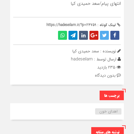
انتهای پیام/سعد حمیدی کیا
لینک کوتاه :
https://hadeseilam.ir/?p=24759
نویسنده : سعد حمیدی کیا
ارسال توسط :
hadeseilam
۲۳۵ بازدید
بدون دیدگاه
برچسب ها
اهدای خون
نوشته های مشابه