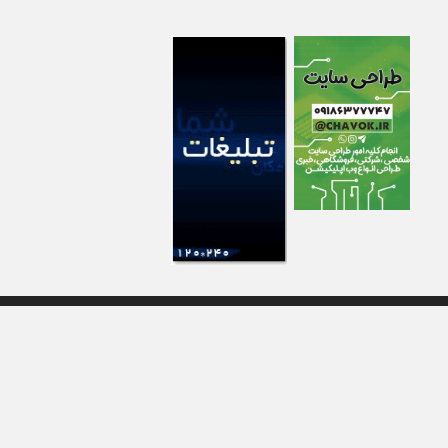
زائران اربعین+تصاویر
۱ هفته قبل
واژگونی مرگبار پژوپارس در محور دهلران/ ۴ زائر اربعین جان باختند
۱ هفته قبل
۴کشته و یک مصدوم در حادثه مرگبار واژگونی خودرو پژو پارس در
دهلران
۱ هفته قبل
انتقال هوایی زائر اربعین از ایلام به تهران
۱ هفته قبل
۳ فوتی و ۲ مصدوم در تصادف مرگبار در آبدانان
۱ هفته قبل
تصادف مرگبار پراید و تیبا در محور آبدانان/سه نفر جان باختند
۱ هفته قبل
انتقال ۱۵ زائر حادثه‌دیده از عراق به مرز مهران/آماده‌باش کامل
هلال‌احمر ایلام+عکس
۱ هفته قبل
سقوط مرگبار از پاکت لودر/کارگر سنگ‌شکن زیر چرخ‌های لودر جان
باخت