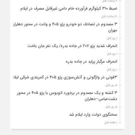
۶ ساعت قبل
ضبط ۳۱۰ کیلوگرم فرآورده خام دامی غیرقابل مصرف در ایلام
۲۱ ساعت قبل
۳ مصدوم در تصادف دو خودرو پژو ۴۰۵ و وانت در محور دهلران-
مهران
۱ روز قبل
انحراف شدید پژو ۲۰۷ در جاده بدره/ یک نفر جان باخت
۱ روز قبل
انحراف مرگبار پراید در جاده بدره
۱ روز قبل
۳فوتی در واژگونی و آتش‌سوزی پژو ۴۰۵ در کمربندی شرقی ایلام
۵ روز قبل
۳ کشته و یک مصدوم در برخورد اتوبوس با پژو ۴۰۵ در محور
دشت‌عباس–دهلران
۵ روز قبل
سخنگوی دولت وارد ایلام شد
۱ هفته قبل
استقرار ۷۱۴ دستگاه اتوبوس در پایانه برکت مهران برای بازگشت