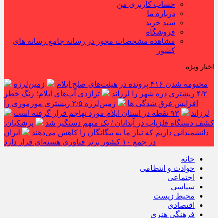
حساب کاربری من
درباره ما
سبد خرید
فروشگاه
مشاهده مشخصات مجوز در رسانه جامع رسانه های
کشور
اخبار ویژه
مختومه شدن ۴۱۶ پرونده در هیئت‌های صلح ایلام
زمین‌لرزه
۴/۲ ریشتری دره شهر را لرزاند
تراژدی آب‌های ایلام؛ زنگ خطر
افزایش غرق شدگی ها
زمین‌لرزه ۲/۵ ریشتری مورموری را
لرزاند
۹۳ نقطه در استان ایلام مورد تهاجم قرار گرفته است
کشف دستگاه فلزیاب در آبدانان / یک متهم دستگیر شد
پزشکیان:
دانشمندانی داریم که نیاز ما به بیگانگان را کاهش می‌دهند
ایران
در جمع ۱۰ کشور برتر فناوری هسته‌ای قرار دارد
خانه
حوادث و انتظامی
اجتماعی
سیاسی
محیط زیست
اقتصادی
فرهنگی هنری