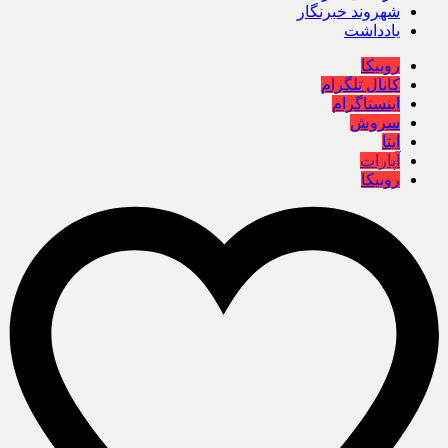
شهروند خبرنگار
یادداشت
روبیکا
کانال تلگرام
اینستاگرام
سروش
ایتا
آپارات
روبیکا