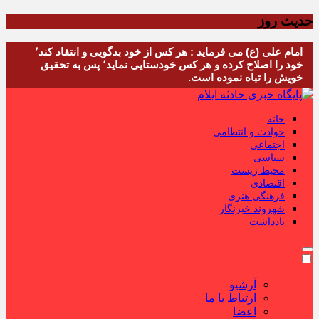
حدیث روز
امام علی (ع) می فرماید : هر کس از خود بدگویی و انتقاد کند٬
خود را اصلاح کرده و هر کس خودستایی نماید٬ پس به تحقیق
خویش را تباه نموده است.
خانه
حوادث و انتظامی
اجتماعی
سیاسی
محیط زیست
اقتصادی
فرهنگی هنری
شهروند خبرنگار
یادداشت
آرشیو
ارتباط با ما
اعضا