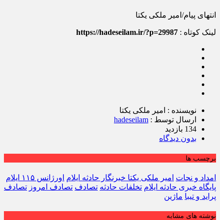
انتهای پیام/امیر ملکی یکتا
لینک کوتاه :
https://hadeseilam.ir/?p=29987
نویسنده : امیر ملکی یکتا
ارسال توسط :
hadeseilam
134 بازدید
بدون دیدگاه
برچسب ها
امداد و نجات
امیر ملکی یکتا خبرنگار حادثه ایلام
اورژانس ۱۱۵ ایلام
پایگاه خبری حادثه ایلام
تخلفات حادثه
تصادف
تصادف امروز
تصادف
پراید و تیبا
ماژین
نوشته های مشابه