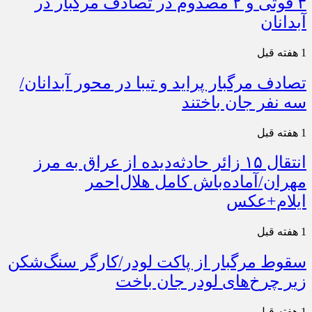
۳ فوتی و ۲ مصدوم در تصادف مرگبار در
آبدانان
1 هفته قبل
تصادف مرگبار پراید و تیبا در محور آبدانان/
سه نفر جان باختند
1 هفته قبل
انتقال ۱۵ زائر حادثه‌دیده از عراق به مرز
مهران/آماده‌باش کامل هلال‌احمر
ایلام+عکس
1 هفته قبل
سقوط مرگبار از پاکت لودر/کارگر سنگ‌شکن
زیر چرخ‌های لودر جان باخت
1 هفته قبل