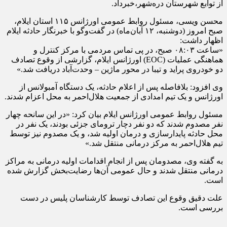
از توابع شهرستان دره‌شهر،خبرداد.
محسن ویسی، مسئول روابط عمومی اورژانس ۱۱۵ استان ایلام،
صبح امروز (دوشنبه، ۱۲ آبان‌ماه) در گفت‌وگو با خبرنگار حادثه ایلام
اظهار داشت:
«ساعت ۰۸:۰۳ صبح، در پی تماس مردمی با مرکز کنترل و
هماهنگی عملیات (EOC) اورژانس ایلام، گزارشی از وقوع تصادف
دو خودروی پراید و تیبا در محور ماژین – وحدت‌آباد دریافت شد.»
وی افزود: بلافاصله پس از اعلام حادثه، یک دستگاه آمبولانس از
اورژانس و یک تیم امدادی از جمعیت هلال‌احمر به محل اعزام شدند.
مسئول روابط عمومی اورژانس ایلام بیان کرد: «در این سانحه چهار
نفر مصدوم شدند که دو نفر دچار ترومای جزئی بودند، یک نفر در
محل حادثه پایدارسازی و درمان اولیه شد، و یک مصدوم نیز توسط
تیم هلال‌احمر به مرکز درمانی منتقل شد.»
به گفته وی، مصدومان پس از انجام اقدامات اولیه درمانی به مراکز
درمانی منتقل شدند و حال عمومی آن‌ها رضایت‌بخش گزارش شده
است.
علت دقیق وقوع این تصادف توسط کارشناسان پلیس در دست
بررسی است.