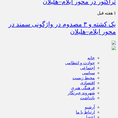
تراکتور در محور ایلام–هلیلان
1 هفته قبل
یک کشته و ۳ مصدوم در واژگونی سمند در
محور ایلام–هلیلان
خانه
حوادث و انتظامی
اجتماعی
سیاسی
محیط زیست
اقتصادی
فرهنگی هنری
شهروند خبرنگار
یادداشت
آرشیو
ارتباط با ما
اعضا