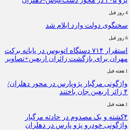
4 روز قبل
سخنگوی دولت وارد ایلام شد
6 روز قبل
استقرار ۷۱۴ دستگاه اتوبوس در پایانه برکت
مهران برای بازگشت زائران اربعین+تصاویر
1 هفته قبل
واژگونی مرگبار پژوپارس در محور دهلران/
۴ زائر اربعین جان باختند
1 هفته قبل
۴کشته و یک مصدوم در حادثه مرگبار
واژگونی خودرو پژو پارس در دهلران