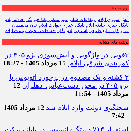
برچسب ها
آتش سوزی ایلام
ارتفاعات شلم
امیر ملکی یکتا خبرنگار حادثه ایلام
پایگاه خبری حادثه ایلام
پایگاه خبری حوادث ایلام
خان محمدیان
مدیر کل منابع طبیعی استان ایلام
یگان حفاظت محیط زیست ایلام
نوشته های مشابه
۳فوتی در واژگونی و آتش‌سوزی پژو ۴۰۵ در
کمربندی شرقی ایلام
15 مرداد 1405 - 18:27
۳ کشته و یک مصدوم در برخورد اتوبوس با
پژو ۴۰۵ در محور دشت‌عباس–دهلران
12
مرداد 1405 - 11:54
سخنگوی دولت وارد ایلام شد
12 مرداد 1405
- 7:42
استقرار ۷۱۴ دستگاه اتوبوس در پایانه برکت