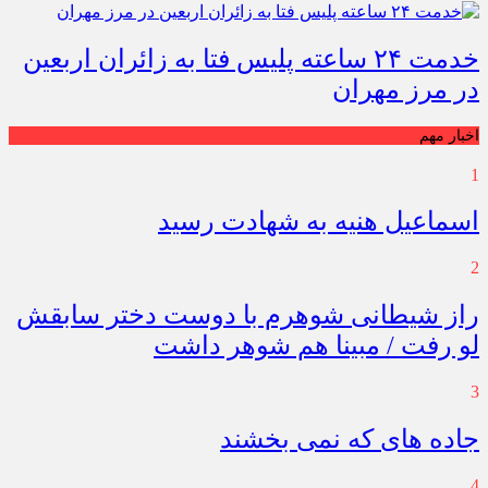
خدمت ۲۴ ساعته پلیس فتا به زائران اربعین
در مرز مهران
اخبار مهم
1
اسماعیل هنیه به شهادت رسید
2
راز شیطانی شوهرم با دوست دختر سابقش
لو رفت / مبینا هم شوهر داشت
3
جاده های که نمی بخشند
4