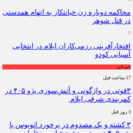
محاکمه دوباره زن خیانتکار به اتهام همدستی
در قتل شوهر
5
افتخارآفرینی رزمی‌کاران ایلام در انتخابی
آسیایی کودو
تایم لاین
17 ساعت قبل
۳فوتی در واژگونی و آتش‌سوزی پژو ۴۰۵ در
کمربندی شرقی ایلام
3 روز قبل
۳ کشته و یک مصدوم در برخورد اتوبوس با
پژو ۴۰۵ در محور دشت‌عباس–دهلران