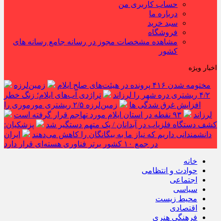
حساب کاربری من
درباره ما
سبد خرید
فروشگاه
مشاهده مشخصات مجوز در رسانه جامع رسانه های
کشور
اخبار ویژه
مختومه شدن ۴۱۶ پرونده در هیئت‌های صلح ایلام
زمین‌لرزه
۴/۲ ریشتری دره شهر را لرزاند
تراژدی آب‌های ایلام؛ زنگ خطر
افزایش غرق شدگی ها
زمین‌لرزه ۲/۵ ریشتری مورموری را
لرزاند
۹۳ نقطه در استان ایلام مورد تهاجم قرار گرفته است
کشف دستگاه فلزیاب در آبدانان / یک متهم دستگیر شد
پزشکیان:
دانشمندانی داریم که نیاز ما به بیگانگان را کاهش می‌دهند
ایران
در جمع ۱۰ کشور برتر فناوری هسته‌ای قرار دارد
خانه
حوادث و انتظامی
اجتماعی
سیاسی
محیط زیست
اقتصادی
فرهنگی هنری