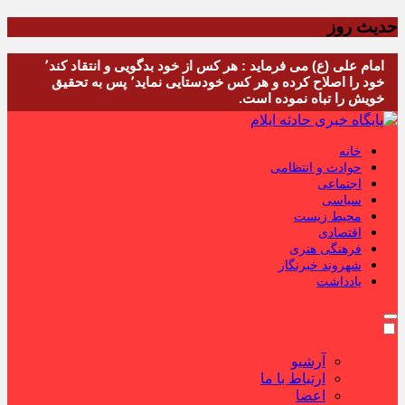
حدیث روز
امام علی (ع) می فرماید : هر کس از خود بدگویی و انتقاد کند٬
خود را اصلاح کرده و هر کس خودستایی نماید٬ پس به تحقیق
خویش را تباه نموده است.
خانه
حوادث و انتظامی
اجتماعی
سیاسی
محیط زیست
اقتصادی
فرهنگی هنری
شهروند خبرنگار
یادداشت
آرشیو
ارتباط با ما
اعضا