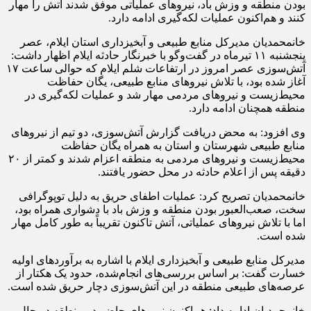
بودن منطقه و وزش باد، نیروهای عملیاتی موفق شدند آتش را مهار
کنند و هم‌اکنون عملیات لکه‌گیری ادامه دارد.
خانمحمدیان مدیرکل منابع طبیعی و آبخیزداری استان ایلام، عصر
پنجشنبه ۱۱ تیرماه در گفت‌وگو با خبرنگار حادثه ایلام اظهار داشت:
آتش‌سوزی عصر امروز در ارتفاعات شلم ایلام که حوالی ساعت ۱۷
آغاز شده بود، با تلاش نیروهای منابع طبیعی، یگان حفاظت
محیط‌زیست و نیروهای مردمی مهار شد و عملیات لکه‌گیری در
منطقه همچنان ادامه دارد.
وی افزود: به محض دریافت گزارش آتش‌سوزی، دو تیم از نیروهای
منابع طبیعی شهرستان و استان به همراه یگان حفاظت
محیط‌زیست و نیروهای مردمی به منطقه اعزام شدند و کمتر از ۲۰
دقیقه پس از اعلام حادثه در محل حضور یافتند.
خانمحمدیان تصریح کرد: عملیات اطفای حریق به دلیل توپوگرافی
سخت، صعب‌العبور بودن منطقه و وزش باد با دشواری همراه بود،
اما با تلاش نیروهای عملیاتی، آتش تاکنون تقریباً به طور کامل مهار
شده است.
مدیرکل منابع طبیعی و آبخیزداری ایلام با اشاره به برآوردهای اولیه
خسارت گفت: بر اساس بررسی‌های انجام‌شده، حدود یک هکتار از
عرصه‌های طبیعی منطقه در این آتش‌سوزی دچار حریق شده است.
خانمحمدیان ادامه داد: هم‌اکنون نیروهای حاضر در منطقه در حال