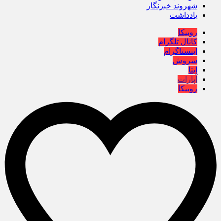
شهروند خبرنگار
یادداشت
روبیکا
کانال تلگرام
اینستاگرام
سروش
ایتا
آپارات
روبیکا