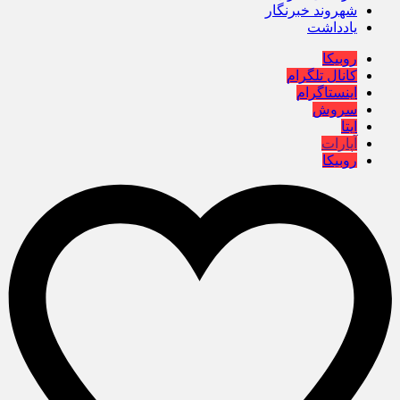
شهروند خبرنگار
یادداشت
روبیکا
کانال تلگرام
اینستاگرام
سروش
ایتا
آپارات
روبیکا