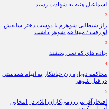
اسماعیل هنیه به شهادت رسید
2
راز شیطانی شوهرم با دوست دختر سابقش
لو رفت / مبینا هم شوهر داشت
3
جاده های که نمی بخشند
4
محاکمه دوباره زن خیانتکار به اتهام همدستی
در قتل شوهر
5
افتخارآفرینی رزمی‌کاران ایلام در انتخابی
آسیایی کودو