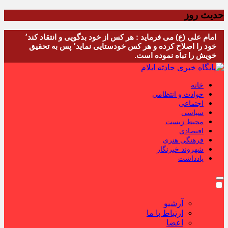
حدیث روز
امام علی (ع) می فرماید : هر کس از خود بدگویی و انتقاد کند٬
خود را اصلاح کرده و هر کس خودستایی نماید٬ پس به تحقیق
خویش را تباه نموده است.
خانه
حوادث و انتظامی
اجتماعی
سیاسی
محیط زیست
اقتصادی
فرهنگی هنری
شهروند خبرنگار
یادداشت
آرشیو
ارتباط با ما
اعضا