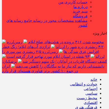
حساب کاربری من
درباره ما
سبد خرید
فروشگاه
مشاهده مشخصات مجوز در رسانه جامع رسانه های
کشور
اخبار ویژه
مختومه شدن ۴۱۶ پرونده در هیئت‌های صلح ایلام
زمین‌لرزه
۴/۲ ریشتری دره شهر را لرزاند
تراژدی آب‌های ایلام؛ زنگ خطر
افزایش غرق شدگی ها
زمین‌لرزه ۲/۵ ریشتری مورموری را
لرزاند
۹۳ نقطه در استان ایلام مورد تهاجم قرار گرفته است
کشف دستگاه فلزیاب در آبدانان / یک متهم دستگیر شد
پزشکیان:
دانشمندانی داریم که نیاز ما به بیگانگان را کاهش می‌دهند
ایران
در جمع ۱۰ کشور برتر فناوری هسته‌ای قرار دارد
خانه
حوادث و انتظامی
اجتماعی
سیاسی
محیط زیست
اقتصادی
فرهنگی هنری